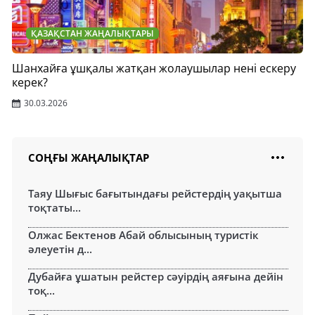
ҚАЗАҚСТАН ЖАҢАЛЫҚТАРЫ
Шанхайға ұшқалы жатқан жолаушылар нені ескеру
керек?
30.03.2026
СОҢҒЫ ЖАҢАЛЫҚТАР
Таяу Шығыс бағытындағы рейстердің уақытша
тоқтаты...
Олжас Бектенов Абай облысының туристік
әлеуетін д...
Дубайға ұшатын рейстер сәуірдің аяғына дейін
тоқ...