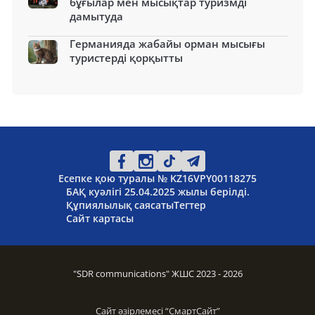
бұғылар мен мысықтар туризмді
дамытуда
Германияда жабайы орман мысығы
туристерді қорқытты
Есепке қою туралы № KZ16VPY00118275
БАҚ куәлігі 25.04.2025 жылы берілді.
Құпиялылық саясаты
Тегтер
Сайт картасы
"SDR communications" ЖШС 2023 - 2026
Сайт әзірлемесі “
СмартСайт
”