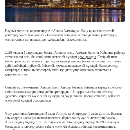
Наурыз мерекесі қарсаңында Air Astana Алматыдан Баку қаласына тікелей
рейстерді қайта іске қосып, Әзербайжан астанасына орындалатын рейстердің
жалпы санын арттырады, деп хабарлайды Tracelpress.kz.
2026 жылғы 15 наурыздан бастап Алматы-Баку-Алматы бағыты бойынша рейстер
аптасына екі рет - бейсенбі және жексенбі күндері
орындалады
. Сәуір айынан
бастап рейстер аптасына үш ретке, ал мамыр айынан бастап аптасына төрт ретке
дейін көбейеді: дүйсенбі, бейсенбі, жұма және жексенбі күндері. Жаңа кестеде
сапарларды ыңғайлы жоспарлау үшін күндізгі ұшу және қону уақыттары
қарастырылған.
Сондай-ақ әуекомпания Атырау-Баку-Атырау бағыты бойынша тұрақты рейстер
жиілігін аптасына үш ретке дейін арттырады: 18 наурыздан бастап рейстер
дүйсенбі, сәрсенбі және сенбі күндері, ал сәуір айынан бастап сейсенбі, бейсенбі
және сенбі күндері орындалады.
Ұшу ұзақтығы Алматыдан 3 сағат 35 мин, ал Атыраудан 1 сағат 25 мин. Барлық
алымдарды қосқанда эконом-кластағы барып-қайту әуе билеттерінің бағасы
Алматыдан ұшқанда 157 182 теңгеден, ал Атыраудан ұшқанда 97 093 теңгеден
басталады. Билеттер ресми сайтта және Air Astana мобильді қосымшасында,