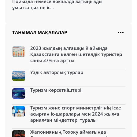
Пойызда немесе вокзалда затыңызды
ұмытсаңыз не іс...
ТАНЫМАЛ МАҚАЛАЛАР
2023 жылдың алғашқы 9 айында
Қазақстанға келген шетелдік туристер
саны 37%-ға артты
Үздік авторлық турлар
Туризм көрсеткіштері
Туризм және спорт министрлігінің іске
асырған іс-шаралары мен 2024 жылға
арналған міндеттері туралы
Жапонияның Тохоку аймағында