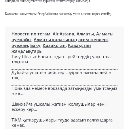
сондай-ақ аккредиттелген туристік агенттіктерде сатылады.
Қазақстан азаматтары Әзербайжанға саяхаттау үшін визаны керек етпейді.
Новости по тегам:
Air Astana
,
Алматы
,
Алматы
әуежайы
,
Алматы қаласының әсем жерлері
,
әуежай
,
Баку
,
Қазақстан
,
Қазақстан
жаңалықтары
Таяу Шығыс бағытындағы рейстердің уақытша
тоқтаты...
Дубайға ұшатын рейстер сәуірдің аяғына дейін
тоқ...
Пойызда немесе вокзалда затыңызды ұмытсаңыз
не іс...
Шанхайға ұшқалы жатқан жолаушылар нені
ескеру кер...
ТЖМ құтқарушылары тауда адасып қалғандарға
көмек...