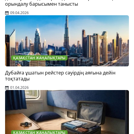
орындалу барысымен танысты
09.04.2026
ҚАЗАҚСТАН ЖАҢАЛЫҚТАРЫ
Дубайға ұшатын рейстер сәуірдің аяғына дейін
тоқтатады
01.04.2026
ҚАЗАҚСТАН ЖАҢАЛЫҚТАРЫ