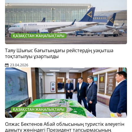
ҚАЗАҚСТАН ЖАҢАЛЫҚТАРЫ
Таяу Шығыс бағытындағы рейстердің уақытша
тоқтатылуы ұзартылды
23.04.2026
ҚАЗАҚСТАН ЖАҢАЛЫҚТАРЫ
Олжас Бектенов Абай облысының туристік әлеуетін
дамыту жөніндегі Президент тапсырмасының