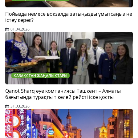
Пойызда немесе вокзалда затыңызды ұмытсаңыз не
істеу керек?
01.04.2026
ҚАЗАҚСТАН ЖАҢАЛЫҚТАРЫ
Qanot Sharq әуе компаниясы Ташкент – Алматы
бағытында тұрақты тікелей рейсті іске қосты
31.03.2026