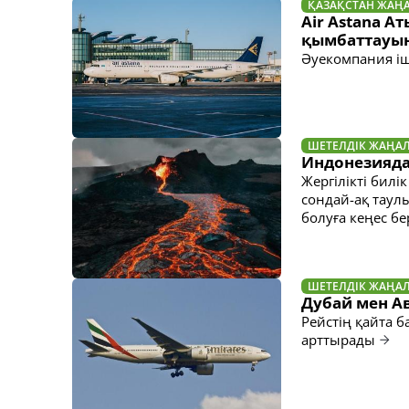
ҚАЗАҚСТАН ЖАҢ
Air Astana А
қымбаттауына
Әуекомпания іш
ШЕТЕЛДІК ЖАҢА
Индонезияда
Жергілікті бил
сондай-ақ таулы
болуға кеңес бе
ШЕТЕЛДІК ЖАҢА
Дубай мен А
Рейстің қайта б
арттырады