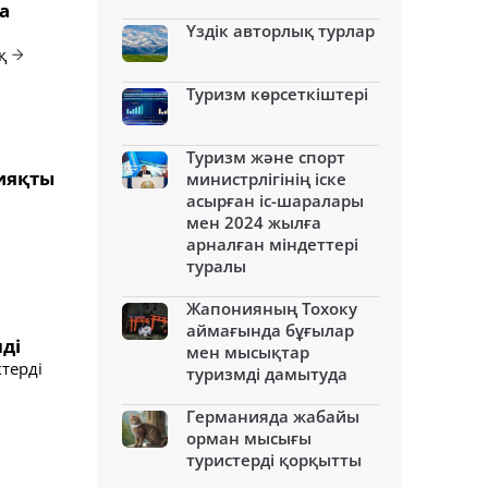
а
Үздік авторлық турлар
қ
Туризм көрсеткіштері
Туризм және спорт
сияқты
министрлігінің іске
асырған іс-шаралары
мен 2024 жылға
арналған міндеттері
туралы
Жапонияның Тохоку
аймағында бұғылар
лді
мен мысықтар
терді
туризмді дамытуда
Германияда жабайы
орман мысығы
туристерді қорқытты