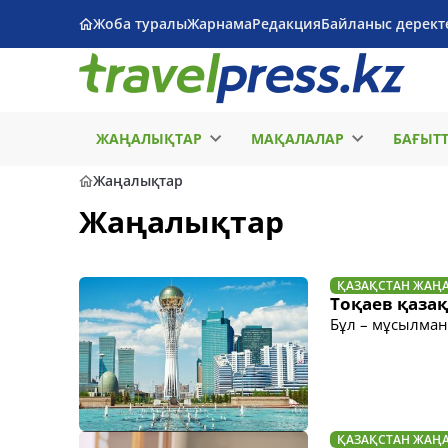
Жоба туралы
Жарнама
Редакция
Байланыс дерект
ЖАҢАЛЫҚТАР
МАҚАЛАЛАР
БАҒЫТ
Жаңалықтар
Жаңалықтар
ҚАЗАҚСТАН ЖАҢ
Тоқаев қазақ
Бұл – мұсылман
ҚАЗАҚСТАН ЖАҢ