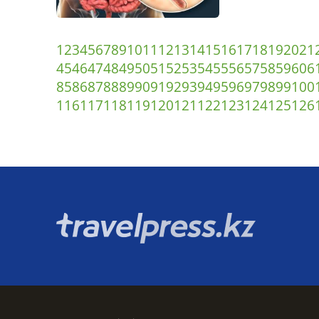
1
2
3
4
5
6
7
8
9
10
11
12
13
14
15
16
17
18
19
20
21
45
46
47
48
49
50
51
52
53
54
55
56
57
58
59
60
6
85
86
87
88
89
90
91
92
93
94
95
96
97
98
99
100
116
117
118
119
120
121
122
123
124
125
126