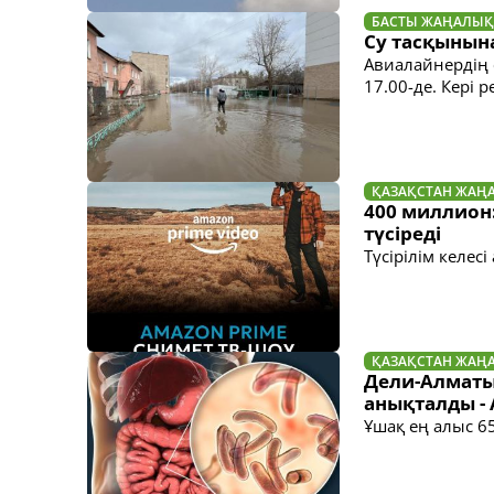
БАСТЫ ЖАҢАЛЫҚ
Су тасқынын
Авиалайнердің
17.00-де. Кері 
ҚАЗАҚСТАН ЖАҢ
400 миллион:
түсіреді
Түсірілім келес
ҚАЗАҚСТАН ЖАҢ
Дели-Алматы
анықталды - A
Ұшақ ең алыс 6