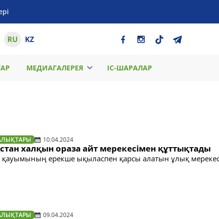
ері
RU
KZ
ТАР
МЕДИАГАЛЕРЕЯ
ІС-ШАРАЛАР
АЛЫҚТАРЫ
10.04.2024
стан халқын ораза айт мерекесімен құттықтады
 қауымының ерекше ықыласпен қарсы алатын ұлық мерекес
АЛЫҚТАРЫ
09.04.2024