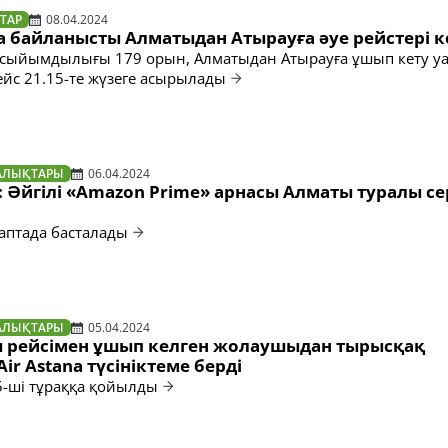
ТАР
08.04.2024
а байланысты Алматыдан Атырауға әуе рейстері к
 сыйымдылығы 179 орын, Алматыдан Атырауға ұшып кету у
рейс 21.15-те жүзеге асырылады
АЛЫҚТАРЫ
06.04.2024
 Әйгілі «Amazon Prime» арнасы Алматы туралы с
і аптада басталады
АЛЫҚТАРЫ
05.04.2024
 рейсімен ұшып келген жолаушыдан тырысқақ
ir Astana түсініктеме берді
5-ші тұраққа қойылды