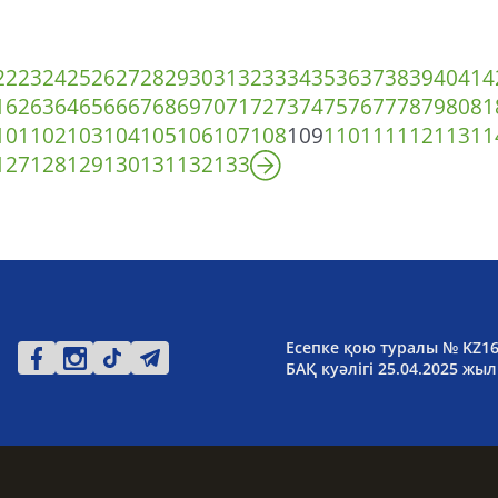
22
23
24
25
26
27
28
29
30
31
32
33
34
35
36
37
38
39
40
41
4
1
62
63
64
65
66
67
68
69
70
71
72
73
74
75
76
77
78
79
80
81
101
102
103
104
105
106
107
108
109
110
111
112
113
11
127
128
129
130
131
132
133
Есепке қою туралы № KZ1
БАҚ куәлігі 25.04.2025 жыл