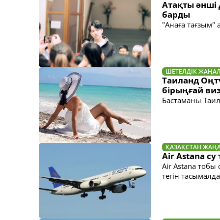
Атақты әнші
барды
"Анаға тағзым" 
ШЕТЕЛДІК ЖАҢА
Таиланд Оңт
бірыңғай виз
Бастаманы Таил
ҚАЗАҚСТАН ЖАҢ
Air Astana с
Air Astana тоб
тегін тасымалд