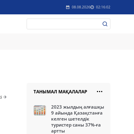
08.08.2026
02:16:02
ТАНЫМАЛ МАҚАЛАЛАР
і
2023 жылдың алғашқы
9 айында Қазақстанға
келген шетелдік
туристер саны 37%-ға
артты