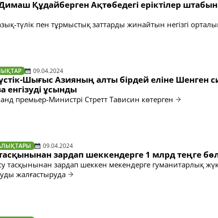
 Димаш Құдайберген Ақтөбедегі еріктілер штабын
азық-түлік пен тұрмыстық заттарды жинайтын негізгі орталы
ЛЫҚТАР
09.04.2024
үстік-Шығыс Азияның алты бірдей еліне Шенген 
а енгізуді ұсынды
анд премьер-Министрі Стретт Тависин көтерген
АЛЫҚТАРЫ
09.04.2024
у тасқынынан зардап шеккендерге 1 млрд теңге бө
ы су тасқынынан зардап шеккен мекендерге гуманитарлық жүк
ауды жалғастыруда