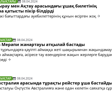
АЛЫҚТАРЫ
08.04.2024
тырау мен Ақтау арасындағы ұшақ билетінің
 қатысты пікір білдірді
кі бағыттардағы әуебилеттерінің құнын өсірген жоқ
ЛЫҚТАР
08.04.2024
 Мерапи жанартауы атқылай бастады
ік тұрғындарға қауіпті аймаққа жеті шақырымнан жақындамау
 аймақтарға, әсіресе тау өзендеріне жақын жерлерге баруда
реді
ЛЫҚТАР
08.04.2024
встралия арасында тұрақты рейстер ұша бастайд
асталуы Оңтүстік Австралияға және одан келетін саяхатқа с