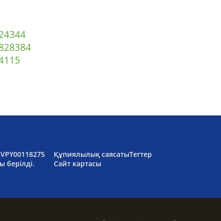
2
43
44
82
83
84
4
115
6VPY00118275
Құпиялылық саясаты
Тегтер
ы берілді.
Сайт картасы