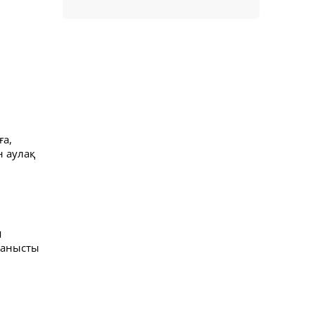
ға,
н аулақ
ы
ұранысты