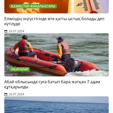
ҚАЗАҚСТАН ЖАҢАЛЫҚТАРЫ
Еліміздің оңтүстігінде өте қатты ыстық болады деп
күтілуде
26.07.2024
ОҚИҒАЛАР
Абай облысында суға батып бара жатқан 7 адам
құтқарылды
26.07.2024