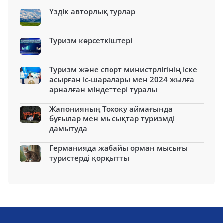
Үздік авторлық турлар
Туризм көрсеткіштері
Туризм және спорт министрлігінің іске
асырған іс-шаралары мен 2024 жылға
арналған міндеттері туралы
Жапонияның Тохоку аймағында
бұғылар мен мысықтар туризмді
дамытуда
Германияда жабайы орман мысығы
туристерді қорқытты