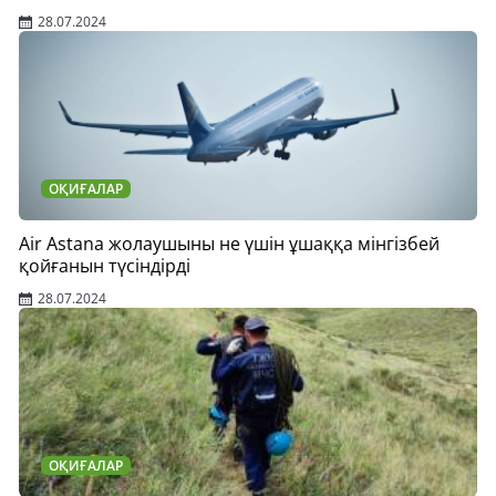
28.07.2024
ОҚИҒАЛАР
Air Astana жолаушыны не үшін ұшаққа мінгізбей
қойғанын түсіндірді
28.07.2024
ОҚИҒАЛАР