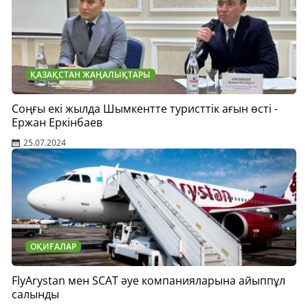
ҚАЗАҚСТАН ЖАҢАЛЫҚТАРЫ
Соңғы екі жылда Шымкентте туристтік ағын өсті -
Ержан Еркінбаев
25.07.2024
ОҚИҒАЛАР
FlyArystan мен SCAT әуе компанияларына айыппұл
салынды