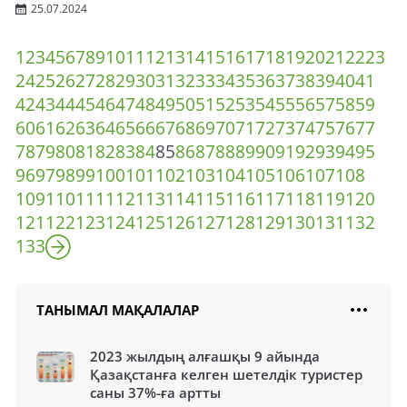
25.07.2024
1
2
3
4
5
6
7
8
9
10
11
12
13
14
15
16
17
18
19
20
21
22
23
24
25
26
27
28
29
30
31
32
33
34
35
36
37
38
39
40
41
42
43
44
45
46
47
48
49
50
51
52
53
54
55
56
57
58
59
60
61
62
63
64
65
66
67
68
69
70
71
72
73
74
75
76
77
78
79
80
81
82
83
84
85
86
87
88
89
90
91
92
93
94
95
96
97
98
99
100
101
102
103
104
105
106
107
108
109
110
111
112
113
114
115
116
117
118
119
120
121
122
123
124
125
126
127
128
129
130
131
132
133
ТАНЫМАЛ МАҚАЛАЛАР
2023 жылдың алғашқы 9 айында
Қазақстанға келген шетелдік туристер
саны 37%-ға артты