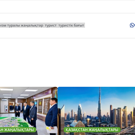
изм туралы жаңалықтар
турист
туристік бағыт
АН ЖАҢАЛЫҚТАРЫ
ҚАЗАҚСТАН ЖАҢАЛЫҚТАРЫ