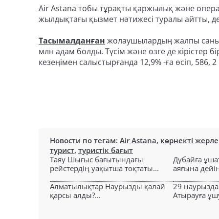
Air Astana тобы тұрақты қаржылық және опера
жылдықтағы қызмет нәтижесі туралы айтты, де
Тасымалданған
жолаушылардың жалпы саны өт
млн адам болды. Түсім және өзге де кірістер 
кезеңімен салыстырғанда 12,9% -ға өсіп, 586, 
Новости по тегам:
Air Astana
,
көрнекті жерле
турист
,
туристік бағыт
Таяу Шығыс бағытындағы
Дубайға ұша
рейстердің уақытша тоқтаты...
аяғына дейін 
Алматылықтар Наурызды қалай
29 наурызда
қарсы алды?...
Атырауға ұшу