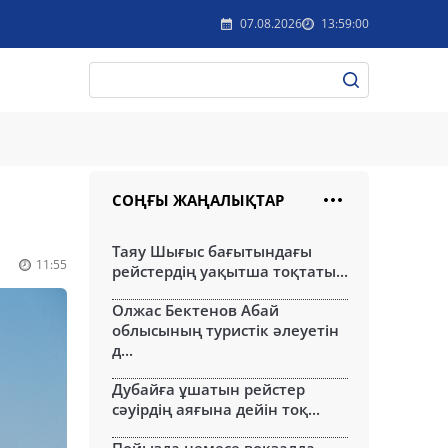
07.08.2026
13:59:00
СОҢҒЫ ЖАҢАЛЫҚТАР
Таяу Шығыс бағытындағы
11:55
рейстердің уақытша тоқтаты...
Олжас Бектенов Абай
облысының туристік әлеуетін
д...
Дубайға ұшатын рейстер
сәуірдің аяғына дейін тоқ...