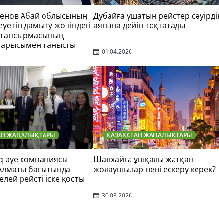
тенов Абай облысының
Дубайға ұшатын рейстер сәуірді
еуетін дамыту жөніндегі
аяғына дейін тоқтатады
 тапсырмасының
барысымен танысты
01.04.2026
АН ЖАҢАЛЫҚТАРЫ
ҚАЗАҚСТАН ЖАҢАЛЫҚТАРЫ
q әуе компаниясы
Шанхайға ұшқалы жатқан
 Алматы бағытында
жолаушылар нені ескеру керек?
елей рейсті іске қосты
30.03.2026