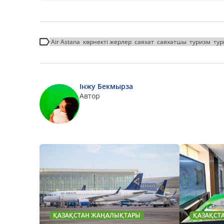
Air Astana
көрнекті жерлер
саяхат
саяхатшы
туризм
тур
Інжу Бекмырза
Автор
ҚАЗАҚСТАН ЖАҢАЛЫҚТАРЫ
ҚАЗАҚСТ