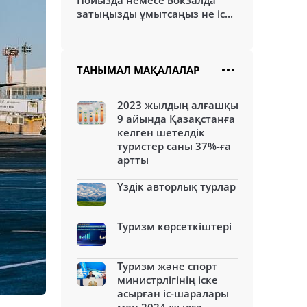
Пойызда немесе вокзалда
затыңызды ұмытсаңыз не іс...
ТАНЫМАЛ МАҚАЛАЛАР
2023 жылдың алғашқы
9 айында Қазақстанға
келген шетелдік
туристер саны 37%-ға
артты
Үздік авторлық турлар
Туризм көрсеткіштері
Туризм және спорт
министрлігінің іске
асырған іс-шаралары