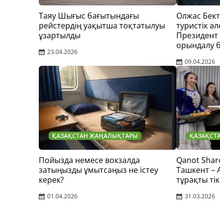
Таяу Шығыс бағытындағы
Олжас Бек
рейстердің уақытша тоқтатылуы
туристік әл
ұзартылды
Президент
орындалу 
23.04.2026
09.04.2026
ҚАЗАҚСТАН ЖАҢАЛЫҚТАРЫ
ҚАЗАҚСТ
Пойызда немесе вокзалда
Qanot Shar
затыңызды ұмытсаңыз не істеу
Ташкент –
керек?
тұрақты тік
01.04.2026
31.03.2026