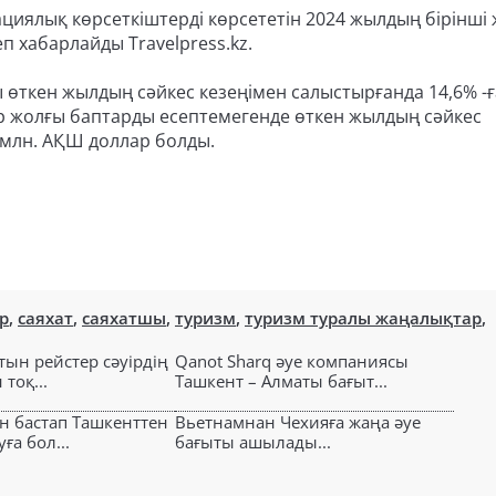
циялық көрсеткіштерді көрсететін 2024 жылдың бірінші
п хабарлайды Travelpress.kz.
кен жылдың сәйкес кезеңімен салыстырғанда 14,6% -ға
бір жолғы баптарды есептемегенде өткен жылдың сәйкес
2 млн. АҚШ доллар болды.
р
,
саяхат
,
саяхатшы
,
туризм
,
туризм туралы жаңалықтар
,
тын рейстер сәуірдің
Qanot Sharq әуе компаниясы
тоқ...
Ташкент – Алматы бағыт...
н бастап Ташкенттен
Вьетнамнан Чехияға жаңа әуе
ға бол...
бағыты ашылады...