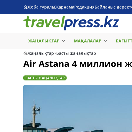
Жоба туралы
Жарнама
Редакция
Байланыс дерект
ЖАҢАЛЫҚТАР
МАҚАЛАЛАР
БАҒЫТ
Жаңалықтар
Басты жаңалықтар
Air Astana 4 миллион
БАСТЫ ЖАҢАЛЫҚТАР