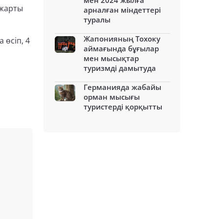
мен 2024 жылға
 жарты
арналған міндеттері
туралы
Жапонияның Тохоку
 өсіп, 4
аймағында бұғылар
мен мысықтар
туризмді дамытуда
Германияда жабайы
орман мысығы
туристерді қорқытты