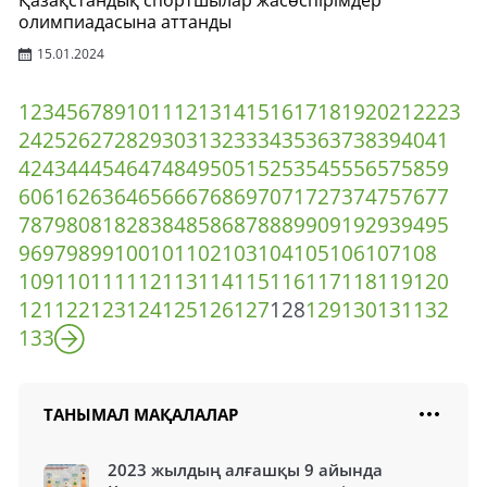
Қазақстандық спортшылар жасөспірімдер
олимпиадасына аттанды
15.01.2024
1
2
3
4
5
6
7
8
9
10
11
12
13
14
15
16
17
18
19
20
21
22
23
24
25
26
27
28
29
30
31
32
33
34
35
36
37
38
39
40
41
42
43
44
45
46
47
48
49
50
51
52
53
54
55
56
57
58
59
60
61
62
63
64
65
66
67
68
69
70
71
72
73
74
75
76
77
78
79
80
81
82
83
84
85
86
87
88
89
90
91
92
93
94
95
96
97
98
99
100
101
102
103
104
105
106
107
108
109
110
111
112
113
114
115
116
117
118
119
120
121
122
123
124
125
126
127
128
129
130
131
132
133
ТАНЫМАЛ МАҚАЛАЛАР
2023 жылдың алғашқы 9 айында