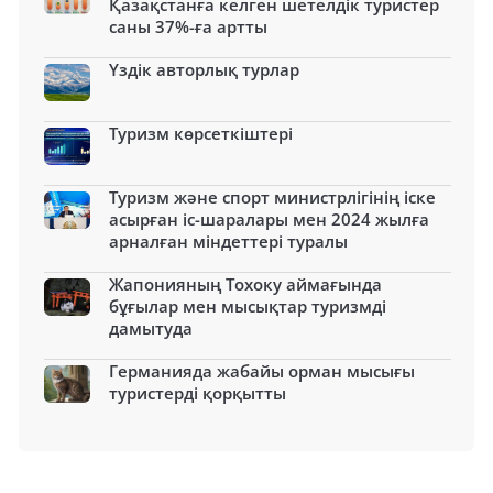
Қазақстанға келген шетелдік туристер
саны 37%-ға артты
Үздік авторлық турлар
Туризм көрсеткіштері
Туризм және спорт министрлігінің іске
асырған іс-шаралары мен 2024 жылға
арналған міндеттері туралы
Жапонияның Тохоку аймағында
бұғылар мен мысықтар туризмді
дамытуда
Германияда жабайы орман мысығы
туристерді қорқытты