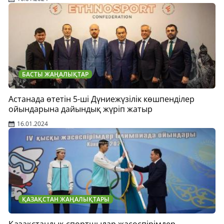
БАСТЫ ЖАҢАЛЫҚТАР
Астанада өтетін 5-ші Дүниежүзілік көшпенділер
ойындарына дайындық жүріп жатыр
16.01.2024
ҚАЗАҚСТАН ЖАҢАЛЫҚТАРЫ