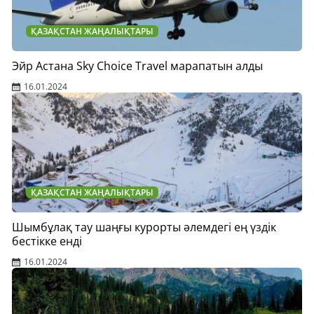
ҚАЗАҚСТАН ЖАҢАЛЫҚТАРЫ
Эйр Астана Sky Choice Travel марапатын алды
16.01.2024
ҚАЗАҚСТАН ЖАҢАЛЫҚТАРЫ
Шымбұлақ тау шаңғы курорты әлемдегі ең үздік
бестікке енді
16.01.2024