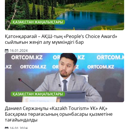
ҚАЗАҚСТАН ЖАҢАЛЫҚТАРЫ
Қатонқарағай – АҚШ-тың «People’s Choice Award»
сыйлығын жеңіп алу мүмкіндігі бар
16.01.2024
ҚАЗАҚСТАН ЖАҢАЛЫҚТАРЫ
Даниел Сержанұлы «Kazakh Tourism» ҰК» АҚ»
Басқарма төрағасының орынбасары қызметіне
тағайындалды
16.01.2024