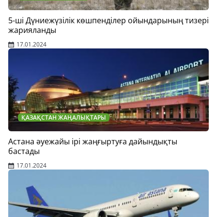
5-ші Дүниежүзілік көшпенділер ойындарының тизері
жарияланды
17.01.2024
ҚАЗАҚСТАН ЖАҢАЛЫҚТАРЫ
Астана әуежайы ірі жаңғыртуға дайындықты
бастады
17.01.2024