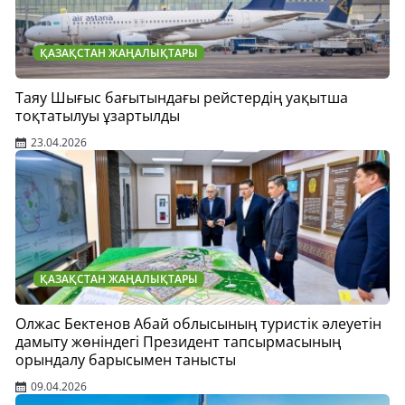
ҚАЗАҚСТАН ЖАҢАЛЫҚТАРЫ
Таяу Шығыс бағытындағы рейстердің уақытша
тоқтатылуы ұзартылды
23.04.2026
ҚАЗАҚСТАН ЖАҢАЛЫҚТАРЫ
Олжас Бектенов Абай облысының туристік әлеуетін
дамыту жөніндегі Президент тапсырмасының
орындалу барысымен танысты
09.04.2026