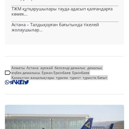
ТЖМ құтқарушылары тауда адасып қалғандарға
көмек...
Астана – Талдықорған бағытында тікелей
жолаушылар...
Алматы
Астана
әуежай
белсенді демалыс
демалыс
еңбек демалысы
Ержан Еркінбаев
Еркінбаев
Қазақстан жаңалықтары
туризм
турист
туристік бағыт