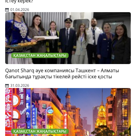
істеу керек?
01.04.2026
ҚАЗАҚСТАН ЖАҢАЛЫҚТАРЫ
Qanot Sharq әуе компаниясы Ташкент – Алматы
бағытында тұрақты тікелей рейсті іске қосты
31.03.2026
ҚАЗАҚСТАН ЖАҢАЛЫҚТАРЫ