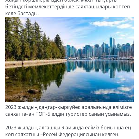
бетіндегі мемлекеттердің де саяхташылары көптеп
келе бастады.
2023 жылдың қаңтар-қыркүйек аралығында елімізге
саяхаттаған ТОП-5 елдің туристер санын ұсынамыз.
2023 жылдың алғашқы 9 айында еліміз бойынша ең
көп саяхатшы –Ресей Федерациясынан келген.