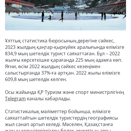
Ұлттық статистика бюросының дерегіне сәйкес,
2023 жылдың қаңтар-қыркүйек аралығында елімізге
834,9 мың шетелдік турист саяхаттаған. Бұл – 2022
жылғы көрсеткішке қарағанда 225 мың адамға көп.
Яғни, өсім 2022 жылдың сәйкес кезеңімен
салыстырғанда 37%-ға артқан. 2022 жылы елімізге
609,8 мың шетелдік келген.
Осы жайында ҚР Туризм және спорт министрлігінің
Telegram
каналы хабарлады.
Статистикалық мәліметтер бойынша, елімізге
саяхаттайтын шетелдік туристердің географиясы
жыл санап артып келеді. Мәселен, Қазақстанға
жақын көршілерімізден бөлек, мұхиттың арғы