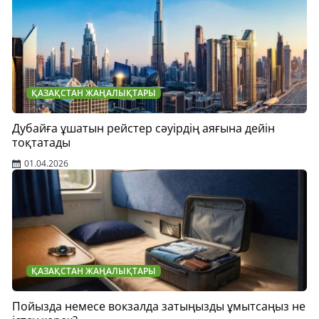
ҚАЗАҚСТАН ЖАҢАЛЫҚТАРЫ
Дубайға ұшатын рейстер сәуірдің аяғына дейін
тоқтатады
01.04.2026
ҚАЗАҚСТАН ЖАҢАЛЫҚТАРЫ
Пойызда немесе вокзалда затыңызды ұмытсаңыз не