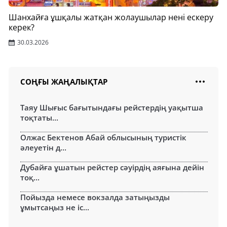
Шанхайға ұшқалы жатқан жолаушылар нені ескеру
керек?
30.03.2026
СОҢҒЫ ЖАҢАЛЫҚТАР
Таяу Шығыс бағытындағы рейстердің уақытша
тоқтаты...
Олжас Бектенов Абай облысының туристік
әлеуетін д...
Дубайға ұшатын рейстер сәуірдің аяғына дейін
тоқ...
Пойызда немесе вокзалда затыңызды
ұмытсаңыз не іс...