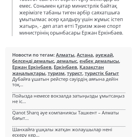
емес. Сонымен қатар министрлік байтақ
жерімізге табаны тиген әрбір саяхатшыға
ұмытылмас әсер қалдыру үшін жұмыс істеп
жатыр», - деп атап өтті Туризм және спорт
министрінің орынбасары Ержан Еркінбаев.
Новости по тегам:
Алматы
,
Астана
,
әуежай
,
белсенді демалыс
,
демалыс
,
еңбек демалысы
,
Ержан Еркінбаев
,
Еркінбаев
,
Қазақстан
жаңалықтары
,
туризм
,
турист
,
туристік бағыт
Дубайға ұшатын рейстер сәуірдің аяғына дейін
тоқ...
Пойызда немесе вокзалда затыңызды ұмытсаңыз
не іс...
Qanot Sharq әуе компаниясы Ташкент – Алматы
бағыт...
Шанхайға ұшқалы жатқан жолаушылар нені
ескеру кер...