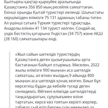
Былтырғы қаңтар-қыркүйек аралығында
Қазақстанға 356 850 мың ресейлік саяхаттаған.
Екінші орынды Қытай туристері иеленді. Шығыстағы
көршімізден елімізге 75 131 адамның табаны тиген.
Ал үшінші сатыға Түркия туристері тұрақтады.
Анадолы елінен 41 134 турист келген. Сондай-ақ
үздік бестіктің қатарына Үндістан (34 757) және АҚШ
(28 160) саяхатшылары енді.
«Жыл сайын шетелдік туристердің
Қазақстанға деген қызығушылығы арта
бастағанын байқап отырмыз. Мәселен, 2022
жылы елімізге 900 мыңнан аса шетелдік
саяхатшы, ал өткен жылдың 9 айында 800
мыңнан аса шетелдік қонақ келген. Биыл бұл
көрсеткіш бұдан да көбейе түседі деген
сенімдеміз. Өйткені елімізде шетелдіктерді
таңқалдыратын, сұлулығымен өзіне
тартатын, көрсе көз тоятын көрікті жерлер,
табиғат сый етіп берген сұлу мекендер аз