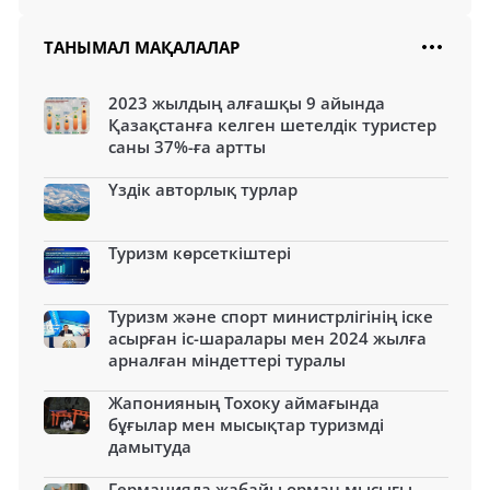
ТАНЫМАЛ МАҚАЛАЛАР
2023 жылдың алғашқы 9 айында
Қазақстанға келген шетелдік туристер
саны 37%-ға артты
Үздік авторлық турлар
Туризм көрсеткіштері
Туризм және спорт министрлігінің іске
асырған іс-шаралары мен 2024 жылға
арналған міндеттері туралы
Жапонияның Тохоку аймағында
бұғылар мен мысықтар туризмді
дамытуда
Германияда жабайы орман мысығы