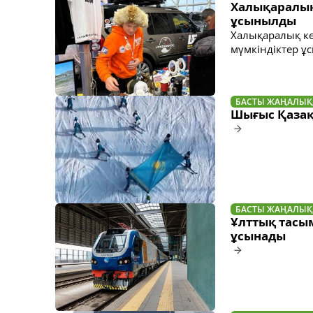
Халықаралық
ұсынылды
Халықаралық кө
мүмкіндіктер ұ
БАСТЫ ЖАҢАЛЫҚ
Шығыс Қазақ
БАСТЫ ЖАҢАЛЫҚ
Ұлттық тасы
ұсынады