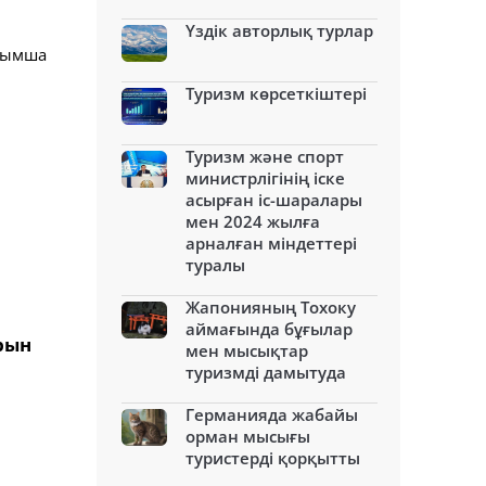
Үздік авторлық турлар
осымша
Туризм көрсеткіштері
Туризм және спорт
министрлігінің іске
асырған іс-шаралары
мен 2024 жылға
арналған міндеттері
туралы
Жапонияның Тохоку
аймағында бұғылар
рын
мен мысықтар
туризмді дамытуда
Германияда жабайы
орман мысығы
туристерді қорқытты