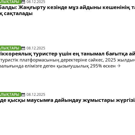
АЛЫҚТАРЫ
08.12.2025
балды: Жаңғырту кезінде мұз айдыны кешенінің 
қ сақталады
АЛЫҚТАРЫ
08.12.2025
тіккореялық туристер үшін ең танымал бағытқа а
туристік платформасының деректеріне сәйкес, 2025 жылдың
ралығында елімізге деген қызығушылық 295% өскен
АЛЫҚТАРЫ
08.12.2025
нде қысқы маусымға дайындау жұмыстары жүргіз