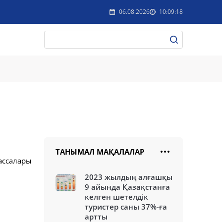
06.08.2026
10:09:18
ТАНЫМАЛ МАҚАЛАЛАР
ассалары
2023 жылдың алғашқы
9 айында Қазақстанға
келген шетелдік
туристер саны 37%-ға
артты