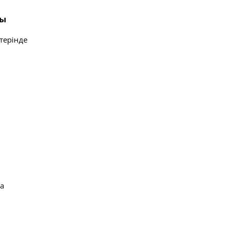
ғы
терінде
да