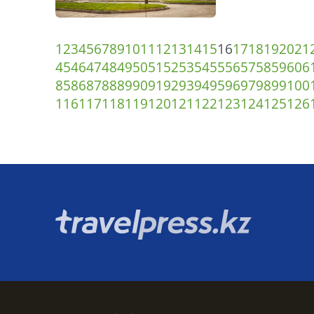
1
2
3
4
5
6
7
8
9
10
11
12
13
14
15
16
17
18
19
20
21
45
46
47
48
49
50
51
52
53
54
55
56
57
58
59
60
6
85
86
87
88
89
90
91
92
93
94
95
96
97
98
99
100
116
117
118
119
120
121
122
123
124
125
126