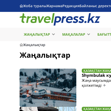
Жоба туралы
Жарнама
Редакция
Байланыс дерект
ЖАҢАЛЫҚТАР
МАҚАЛАЛАР
БАҒЫТ
Жаңалықтар
Жаңалықтар
ҚАЗАҚСТАН ЖАҢ
Shymbulak ку
Жаңа маусымда 
қолжетімді
ҚАЗАҚСТАН ЖАҢ