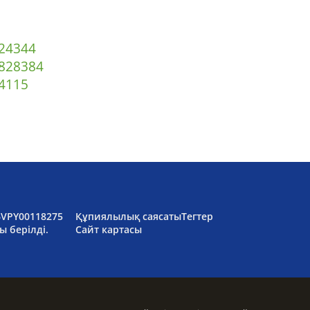
2
43
44
82
83
84
4
115
6VPY00118275
Құпиялылық саясаты
Тегтер
ы берілді.
Сайт картасы