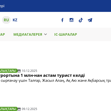
ері
RU
KZ
ТАР
МЕДИАГАЛЕРЕЯ
ІС-ШАРАЛАР
АЛЫҚТАРЫ
10.12.2025
рортына 1 млн-нан астам турист келді
сырғанау үшін Талғар, Жасыл Алаң, Ақ Аю және Ақбарсық тр
АЛЫҚТАРЫ
09.12.2025