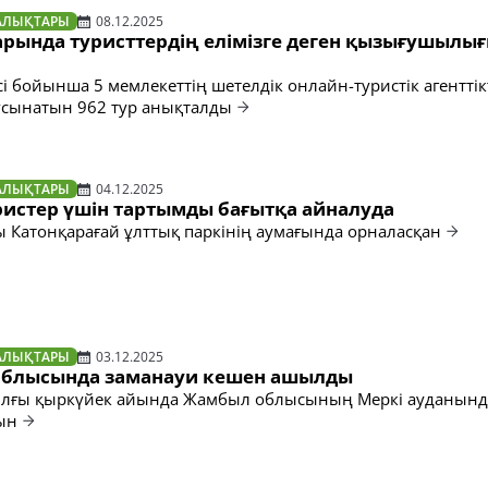
АЛЫҚТАРЫ
08.12.2025
арында туристтердің елімізге деген қызығушылы
і бойынша 5 мемлекеттің шетелдік онлайн-туристік агенттік
і ұсынатын 962 тур анықталды
АЛЫҚТАРЫ
04.12.2025
ристер үшін тартымды бағытқа айналуда
 Катонқарағай ұлттық паркінің аумағында орналасқан
АЛЫҚТАРЫ
03.12.2025
облысында заманауи кешен ашылды
лғы қыркүйек айында Жамбыл облысының Меркі ауданын
ын