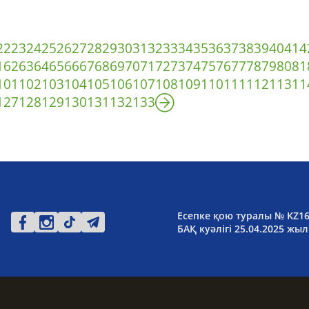
22
23
24
25
26
27
28
29
30
31
32
33
34
35
36
37
38
39
40
41
4
1
62
63
64
65
66
67
68
69
70
71
72
73
74
75
76
77
78
79
80
81
101
102
103
104
105
106
107
108
109
110
111
112
113
11
127
128
129
130
131
132
133
Есепке қою туралы № KZ1
БАҚ куәлігі 25.04.2025 жыл