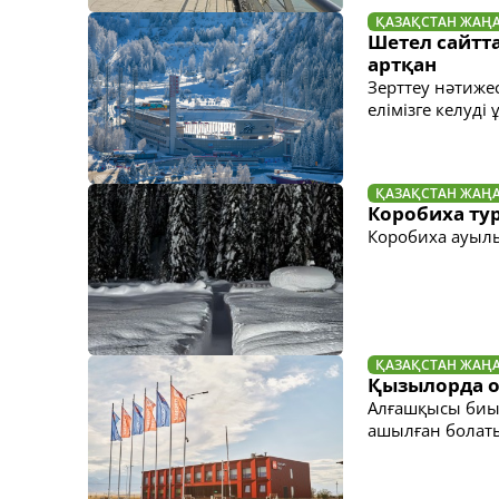
ҚАЗАҚСТАН ЖАҢ
Шетел сайтт
артқан
Зерттеу нәтижес
елімізге келуд
ҚАЗАҚСТАН ЖАҢ
Коробиха ту
Коробиха ауылы
ҚАЗАҚСТАН ЖАҢ
Қызылорда 
Алғашқысы биы
ашылған болат