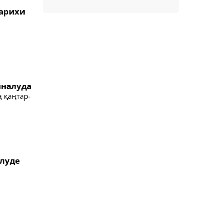
тарихи
йналуда
 қаңтар-
ілуде