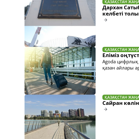
ҚАЗАҚСТАН ЖАҢ
Дархан Саты
келбеті толы
ҚАЗАҚСТАН ЖАҢ
Еліміз оңтүс
Agoda цифрлық 
қазан айлары а
ҚАЗАҚСТАН ЖАҢ
Сайран көлі