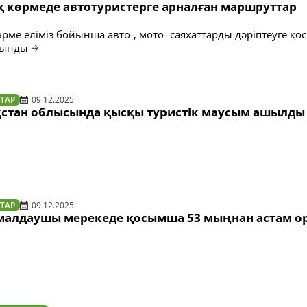
 көрмеде автотуристерге арналған маршруттар
рме еліміз бойынша авто-, мото- саяхаттарды дәріптеуге қ
сынды
ТАР
09.12.2025
стан облысында қысқы туристік маусым ашылды
ТАР
09.12.2025
малдаушы мерекеде қосымша 53 мыңнан астам о