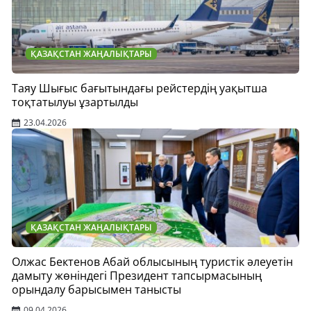
ҚАЗАҚСТАН ЖАҢАЛЫҚТАРЫ
Таяу Шығыс бағытындағы рейстердің уақытша
тоқтатылуы ұзартылды
23.04.2026
ҚАЗАҚСТАН ЖАҢАЛЫҚТАРЫ
Олжас Бектенов Абай облысының туристік әлеуетін
дамыту жөніндегі Президент тапсырмасының
орындалу барысымен танысты
09.04.2026