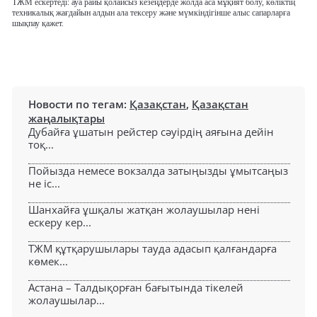
ТЖМ ескертеді: ауа райы қолайсыз кезеңдерде жолда аса мұқият болу, көліктің
техникалық жағдайын алдын ала тексеру және мүмкіндігінше алыс сапарларға
шықпау қажет.
Новости по тегам:
Қазақстан
,
Қазақстан
жаңалықтары
Дубайға ұшатын рейстер сәуірдің аяғына дейін
тоқ...
Пойызда немесе вокзалда затыңызды ұмытсаңыз
не іс...
Шанхайға ұшқалы жатқан жолаушылар нені
ескеру кер...
ТЖМ құтқарушылары тауда адасып қалғандарға
көмек...
Астана – Талдықорған бағытында тікелей
жолаушылар...