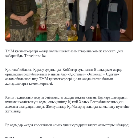
ТЖМ қызметкерлері жолда қалған шетел азаматтарына көмек көрсетті, деп
хабарлайды Travelpress.kz.
Қостанай облысы Қарасу ауданында, Қойбағар ауылынан 6 шақырым жерде
орналасқан республикалық маңызы бар «Қостанай – Әулиекөл – Сұрған»
автомобиль жолында ТЖМ қызметкерлері қиын жағдайға тап болған
жолаушыларға көмек
көрсетті
.
Көлік техникалық ақауға байланысты жолда тоқтап қалған. Құтқарушылардың
күшімен көліктен үш адам, оның ішінде Қытай Халық Республикасының екі
азаматы эвакуацияланды. Жолаушылар Қойбағар ауылындағы жылыту пунктіне
жеткізілді.
Ер адамдар жедел көрсетілген көмек үшін құтқарушыларға алғыстарын білдірді.