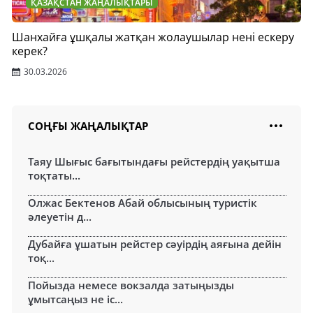
ҚАЗАҚСТАН ЖАҢАЛЫҚТАРЫ
Шанхайға ұшқалы жатқан жолаушылар нені ескеру
керек?
30.03.2026
СОҢҒЫ ЖАҢАЛЫҚТАР
Таяу Шығыс бағытындағы рейстердің уақытша
тоқтаты...
Олжас Бектенов Абай облысының туристік
әлеуетін д...
Дубайға ұшатын рейстер сәуірдің аяғына дейін
тоқ...
Пойызда немесе вокзалда затыңызды
ұмытсаңыз не іс...