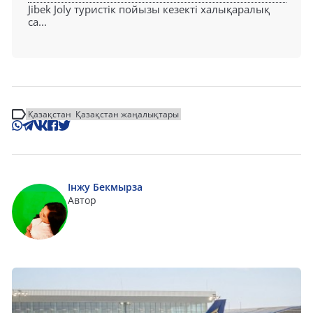
Jibek Joly туристік пойызы кезекті халықаралық
са...
Қазақстан
Қазақстан жаңалықтары
Інжу Бекмырза
Автор