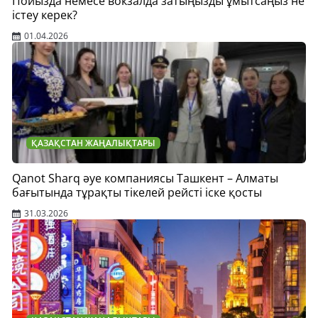
Пойызда немесе вокзалда затыңызды ұмытсаңыз не
істеу керек?
01.04.2026
ҚАЗАҚСТАН ЖАҢАЛЫҚТАРЫ
Qanot Sharq әуе компаниясы Ташкент – Алматы
бағытында тұрақты тікелей рейсті іске қосты
31.03.2026