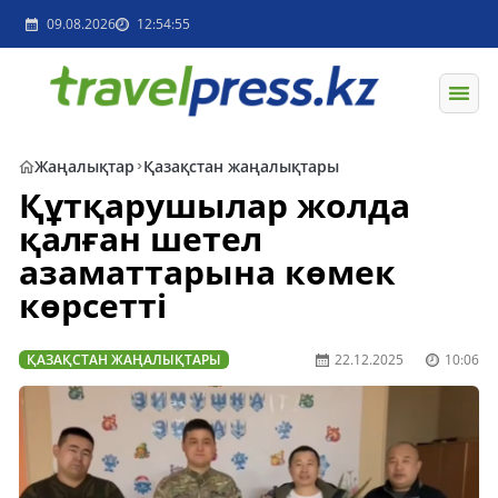
09.08.2026
12:54:55
Жаңалықтар
Қазақстан жаңалықтары
Құтқарушылар жолда
қалған шетел
азаматтарына көмек
көрсетті
ҚАЗАҚСТАН ЖАҢАЛЫҚТАРЫ
22.12.2025
10:06