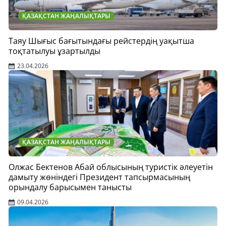
ҚАЗАҚСТАН ЖАҢАЛЫҚТАРЫ
Таяу Шығыс бағытындағы рейстердің уақытша
тоқтатылуы ұзартылды
23.04.2026
ҚАЗАҚСТАН ЖАҢАЛЫҚТАРЫ
Олжас Бектенов Абай облысының туристік әлеуетін
дамыту жөніндегі Президент тапсырмасының
орындалу барысымен танысты
09.04.2026