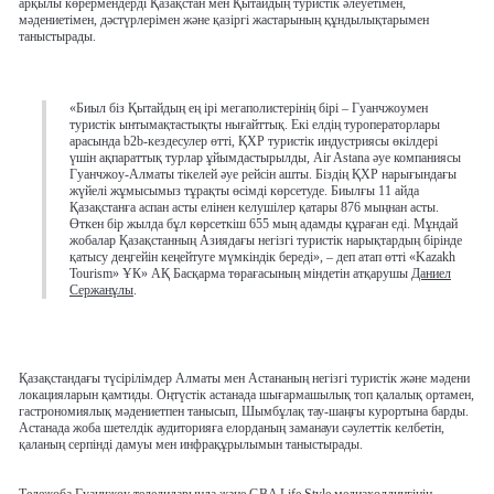
арқылы көрермендерді Қазақстан мен Қытайдың туристік әлеуетімен,
мәдениетімен, дәстүрлерімен және қазіргі жастарының құндылықтарымен
таныстырады.
«Биыл біз Қытайдың ең ірі мегаполистерінің бірі – Гуанчжоумен
туристік ынтымақтастықты нығайттық. Екі елдің туроператорлары
арасында b2b-кездесулер өтті, ҚХР туристік индустриясы өкілдері
үшін ақпараттық турлар ұйымдастырылды, Air Astana әуе компаниясы
Гуанчжоу-Алматы тікелей әуе рейсін ашты. Біздің ҚХР нарығындағы
жүйелі жұмысымыз тұрақты өсімді көрсетуде. Биылғы 11 айда
Қазақстанға аспан асты елінен келушілер қатары 876 мыңнан асты.
Өткен бір жылда бұл көрсеткіш 655 мың адамды құраған еді. Мұндай
жобалар Қазақстанның Азиядағы негізгі туристік нарықтардың бірінде
қатысу деңгейін кеңейтуге мүмкіндік береді», – деп атап өтті «Kazakh
Tourism» ҰК» АҚ Басқарма төрағасының міндетін атқарушы
Даниел
Сержанұлы
.
Қазақстандағы түсірілімдер Алматы мен Астананың негізгі туристік және мәдени
локацияларын қамтиды. Оңтүстік астанада шығармашылық топ қалалық ортамен,
гастрономиялық мәдениетпен танысып, Шымбұлақ тау-шаңғы курортына барды.
Астанада жоба шетелдік аудиторияға елорданың заманауи сәулеттік келбетін,
қаланың серпінді дамуы мен инфрақұрылымын таныстырады.
Тележоба Гуанчжоу теледидарында және GBA Life Style медиахолдингінің