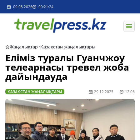
09.08.2026
00:21:24
Жаңалықтар
Қазақстан жаңалықтары
Еліміз туралы Гуанчжоу
телеарнасы тревел жоба
дайындауда
ҚАЗАҚСТАН ЖАҢАЛЫҚТАРЫ
29.12.2025
12:06