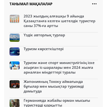
ТАНЫМАЛ МАҚАЛАЛАР
2023 жылдың алғашқы 9 айында
Қазақстанға келген шетелдік туристер
саны 37%-ға артты
Үздік авторлық турлар
Туризм көрсеткіштері
Туризм және спорт министрлігінің іске
асырған іс-шаралары мен 2024 жылға
арналған міндеттері туралы
Жапонияның Тохоку аймағында
бұғылар мен мысықтар туризмді
дамытуда
Германияда жабайы орман мысығы
туристерді қорқытты