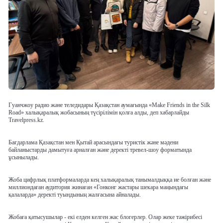
Гуанчжоу радио және теледидары Қазақстан аумағында «Make Friends in the Silk
Road» халықаралық жобасының түсірілімін қолға алды, деп хабарлайды
Travelpress.kz.
Бағдарлама Қазақстан мен Қытай арасындағы туристік және мәдени
байланыстарды дамытуға арналған және деректі тревел-шоу форматында
ұсынылады.
Жоба цифрлық платформаларда кең халықаралық танымалдыққа ие болған және
миллиондаған аудитория жинаған «Гонконг жастары шекара маңындағы
қалаларда» деректі туындының жалғасына айналады.
Жобаға қатысушылар - екі елден келген жас блогерлер. Олар жеке тәжірибесі