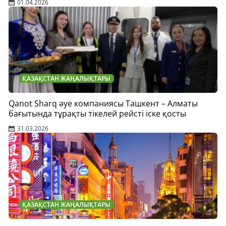
01.04.2026
ҚАЗАҚСТАН ЖАҢАЛЫҚТАРЫ
Qanot Sharq әуе компаниясы Ташкент – Алматы
бағытында тұрақты тікелей рейсті іске қосты
31.03.2026
ҚАЗАҚСТАН ЖАҢАЛЫҚТАРЫ