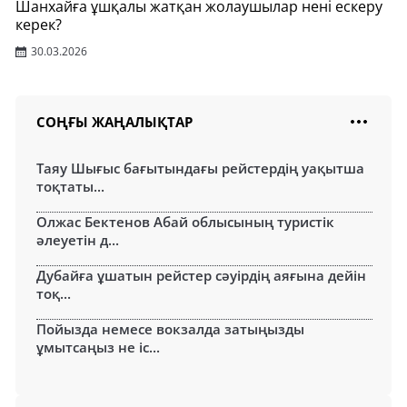
Шанхайға ұшқалы жатқан жолаушылар нені ескеру
керек?
30.03.2026
СОҢҒЫ ЖАҢАЛЫҚТАР
Таяу Шығыс бағытындағы рейстердің уақытша
тоқтаты...
Олжас Бектенов Абай облысының туристік
әлеуетін д...
Дубайға ұшатын рейстер сәуірдің аяғына дейін
тоқ...
Пойызда немесе вокзалда затыңызды
ұмытсаңыз не іс...