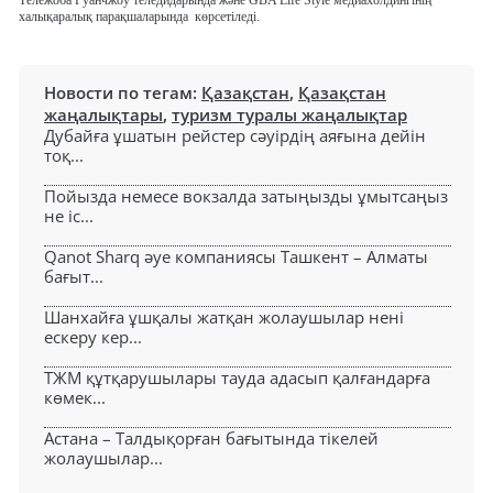
халықаралық парақшаларында көрсетіледі.
Новости по тегам:
Қазақстан
,
Қазақстан
жаңалықтары
,
туризм туралы жаңалықтар
Дубайға ұшатын рейстер сәуірдің аяғына дейін
тоқ...
Пойызда немесе вокзалда затыңызды ұмытсаңыз
не іс...
Qanot Sharq әуе компаниясы Ташкент – Алматы
бағыт...
Шанхайға ұшқалы жатқан жолаушылар нені
ескеру кер...
ТЖМ құтқарушылары тауда адасып қалғандарға
көмек...
Астана – Талдықорған бағытында тікелей
жолаушылар...