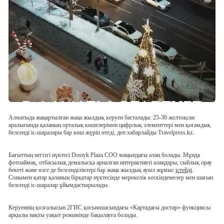
Алматыда жаңартылған жаңа жылдық керуен басталады: 25-30 желтоқсан
аралығында қаланың орталық көшелерімен цифрлық элементтері мен қоғамдық
белсенді іс-шаралары бар көш жүріп өтеді, деп хабарлайды Travelpress.kz.
Бағыттың негізгі нүктесі Dostyk Plaza СОО маңындағы алаң болады. Мұнда
фотоаймақ, отбасылық демалысқа арналған интерактивті алаңдары, сыйлық орау
бекеті және өзге де белсенділіктері бар жаңа жылдық ауыл жұмыс
істейді
.
Сонымен қатар қаланың бірқатар нүктесінде мерекелік кескіндемелер мен шағын
белсенді іс-шаралар ұйымдастырылады.
Керуеннің қозғалысын 2ГИС қосымшасындағы «Картадағы достар» функциясы
арқылы нақты уақыт режимінде бақылауға болады.