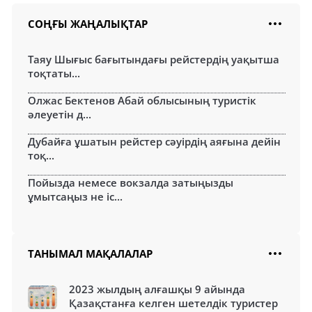
СОҢҒЫ ЖАҢАЛЫҚТАР
Таяу Шығыс бағытындағы рейстердің уақытша
тоқтаты...
Олжас Бектенов Абай облысының туристік
әлеуетін д...
Дубайға ұшатын рейстер сәуірдің аяғына дейін
тоқ...
Пойызда немесе вокзалда затыңызды
ұмытсаңыз не іс...
ТАНЫМАЛ МАҚАЛАЛАР
2023 жылдың алғашқы 9 айында
Қазақстанға келген шетелдік туристер