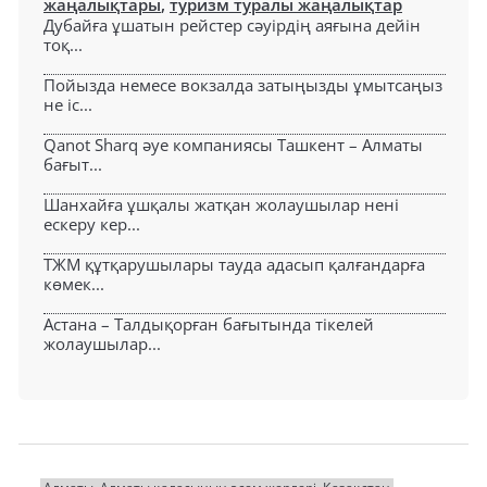
жаңалықтары
,
туризм туралы жаңалықтар
Дубайға ұшатын рейстер сәуірдің аяғына дейін
тоқ...
Пойызда немесе вокзалда затыңызды ұмытсаңыз
не іс...
Qanot Sharq әуе компаниясы Ташкент – Алматы
бағыт...
Шанхайға ұшқалы жатқан жолаушылар нені
ескеру кер...
ТЖМ құтқарушылары тауда адасып қалғандарға
көмек...
Астана – Талдықорған бағытында тікелей
жолаушылар...