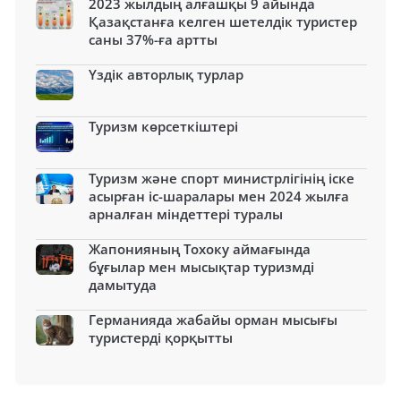
2023 жылдың алғашқы 9 айында
Қазақстанға келген шетелдік туристер
саны 37%-ға артты
Үздік авторлық турлар
Туризм көрсеткіштері
Туризм және спорт министрлігінің іске
асырған іс-шаралары мен 2024 жылға
арналған міндеттері туралы
Жапонияның Тохоку аймағында
бұғылар мен мысықтар туризмді
дамытуда
Германияда жабайы орман мысығы
туристерді қорқытты