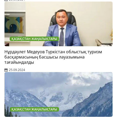
ҚАЗАҚСТАН ЖАҢАЛЫҚТАРЫ
Нұрдәулет Медеуов Түркістан облыстық туризм
басқармасының басшысы лауазымына
тағайындалды
25.09.2024
ҚАЗАҚСТАН ЖАҢАЛЫҚТАРЫ