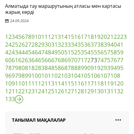
Алматыда тау маршрутының атласы мен картасы
жарық көрді
24.09.2024
1
2
3
4
5
6
7
8
9
10
11
12
13
14
15
16
17
18
19
20
21
22
23
24
25
26
27
28
29
30
31
32
33
34
35
36
37
38
39
40
41
42
43
44
45
46
47
48
49
50
51
52
53
54
55
56
57
58
59
60
61
62
63
64
65
66
67
68
69
70
71
72
73
74
75
76
77
78
79
80
81
82
83
84
85
86
87
88
89
90
91
92
93
94
95
96
97
98
99
100
101
102
103
104
105
106
107
108
109
110
111
112
113
114
115
116
117
118
119
120
121
122
123
124
125
126
127
128
129
130
131
132
133
ТАНЫМАЛ МАҚАЛАЛАР