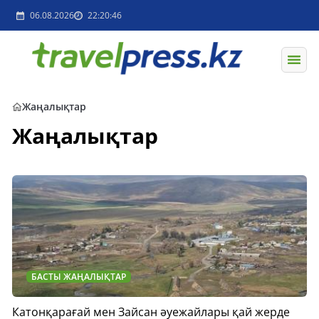
06.08.2026
22:20:46
Жаңалықтар
Жаңалықтар
БАСТЫ ЖАҢАЛЫҚТАР
Катонқарағай мен Зайсан әуежайлары қай жерде