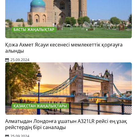
БАСТЫ ЖАҢАЛЫҚТАР
Қожа Ахмет Ясауи кесенесі мемлекеттік қорғауға
алынды
25.09.2024
ҚАЗАҚСТАН ЖАҢАЛЫҚТАРЫ
Алматыдан Лондонға ұшатын А321LR рейсі ең ұзақ
рейстердің бірі саналады
25.09.2024