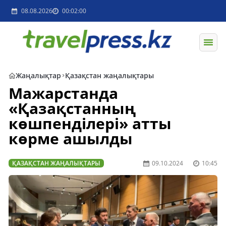
08.08.2026
00:02:00
Жаңалықтар
Қазақстан жаңалықтары
Мажарстанда
«Қазақстанның
көшпенділері» атты
көрме ашылды
ҚАЗАҚСТАН ЖАҢАЛЫҚТАРЫ
09.10.2024
10:45