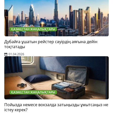
ҚАЗАҚСТАН ЖАҢАЛЫҚТАРЫ
Дубайға ұшатын рейстер сәуірдің аяғына дейін
тоқтатады
01.04.2026
ҚАЗАҚСТАН ЖАҢАЛЫҚТАРЫ
Пойызда немесе вокзалда затыңызды ұмытсаңыз не
істеу керек?