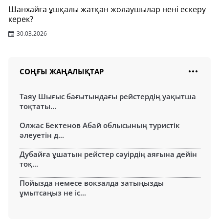
Шанхайға ұшқалы жатқан жолаушылар нені ескеру
керек?
30.03.2026
СОҢҒЫ ЖАҢАЛЫҚТАР
Таяу Шығыс бағытындағы рейстердің уақытша
тоқтаты...
Олжас Бектенов Абай облысының туристік
әлеуетін д...
Дубайға ұшатын рейстер сәуірдің аяғына дейін
тоқ...
Пойызда немесе вокзалда затыңызды
ұмытсаңыз не іс...