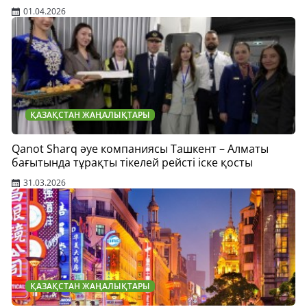
01.04.2026
ҚАЗАҚСТАН ЖАҢАЛЫҚТАРЫ
Qanot Sharq әуе компаниясы Ташкент – Алматы
бағытында тұрақты тікелей рейсті іске қосты
31.03.2026
ҚАЗАҚСТАН ЖАҢАЛЫҚТАРЫ