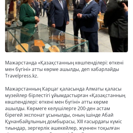
Мажарстанда «Қазақстанның көшпенділері: өткені
мен бүгіні» атты көрме ашылды, деп хабарлайды
Travelpress.kz.
Мажарстанның Карцаг қаласында Алматы қаласы
музейлер бірлестігі ұйымдастырған «Қазақстанның
көшпенділері: өткені мен бүгіні» атты көрме
ашылды. Көрмеге келушілерге 200-ден астам
бірегей экспонат ұсынылды, оның ішінде Абай
Құнанбайұлының домбырасы, XIII ғасырдағы күміс
тиындар, зергерлік әшекейлер, жүннен тоқылған