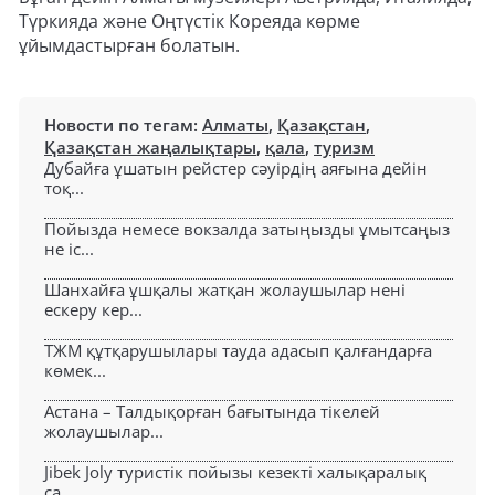
Түркияда және Оңтүстік Кореяда көрме
ұйымдастырған болатын.
Новости по тегам:
Алматы
,
Қазақстан
,
Қазақстан жаңалықтары
,
қала
,
туризм
Дубайға ұшатын рейстер сәуірдің аяғына дейін
тоқ...
Пойызда немесе вокзалда затыңызды ұмытсаңыз
не іс...
Шанхайға ұшқалы жатқан жолаушылар нені
ескеру кер...
ТЖМ құтқарушылары тауда адасып қалғандарға
көмек...
Астана – Талдықорған бағытында тікелей
жолаушылар...
Jibek Joly туристік пойызы кезекті халықаралық
са...