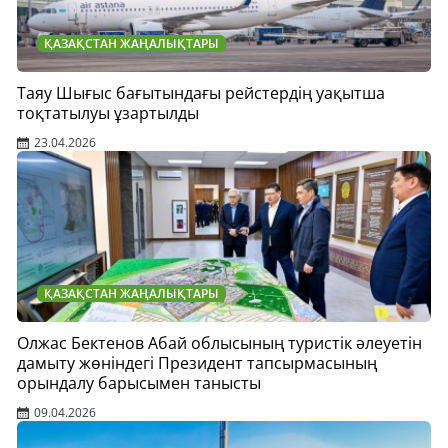
ҚАЗАҚСТАН ЖАҢАЛЫҚТАРЫ
Таяу Шығыс бағытындағы рейстердің уақытша
тоқтатылуы ұзартылды
23.04.2026
ҚАЗАҚСТАН ЖАҢАЛЫҚТАРЫ
Олжас Бектенов Абай облысының туристік әлеуетін
дамыту жөніндегі Президент тапсырмасының
орындалу барысымен танысты
09.04.2026