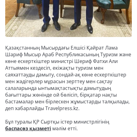
Қазақстанның Мысырдағы Елшісі Қайрат Лама
Шариф Мысыр Араб Республикасының Туризм және
көне ескерткіштер министрі Шериф Фатхи Али
Аттыямен кездесіп, екіжақты туризм мен
саяхаттауды дамыту, сондай-ақ көне ескерткіштер
мен жәдігерлер мұрасын зерттеу мен сақтау
салаларында ынтымақтастықты дамытудың
бағыттары жөнінде ой бөлісіп, бірқатар нақты
бастамалар мен бірлескен жұмыстарды талқылады,
деп хабарлайды Travelpress.kz.
Бұл туралы ҚР Сыртқы істер министрлігінің
баспасөз қызметі
мәлім етті.