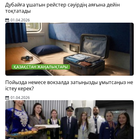
Дубайға ұшатын рейстер сәуірдің аяғына дейін
тоқтатады
01.04.2026
ҚАЗАҚСТАН ЖАҢАЛЫҚТАРЫ
Пойызда немесе вокзалда затыңызды ұмытсаңыз не
істеу керек?
01.04.2026