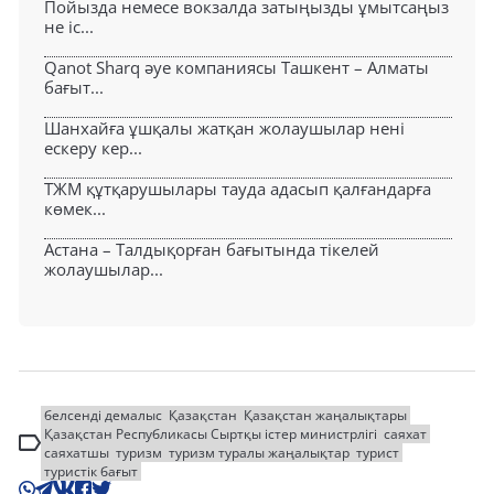
Пойызда немесе вокзалда затыңызды ұмытсаңыз
не іс...
Qanot Sharq әуе компаниясы Ташкент – Алматы
бағыт...
Шанхайға ұшқалы жатқан жолаушылар нені
ескеру кер...
ТЖМ құтқарушылары тауда адасып қалғандарға
көмек...
Астана – Талдықорған бағытында тікелей
жолаушылар...
белсенді демалыс
Қазақстан
Қазақстан жаңалықтары
Қазақстан Республикасы Сыртқы істер министрлігі
саяхат
саяхатшы
туризм
туризм туралы жаңалықтар
турист
туристік бағыт