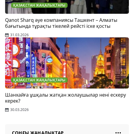
ҚАЗАҚСТАН ЖАҢАЛЫҚТАРЫ
Qanot Sharq әуе компаниясы Ташкент – Алматы
бағытында тұрақты тікелей рейсті іске қосты
31.03.2026
ҚАЗАҚСТАН ЖАҢАЛЫҚТАРЫ
Шанхайға ұшқалы жатқан жолаушылар нені ескеру
керек?
30.03.2026
СОҢҒЫ ЖАҢАЛЫҚТАР