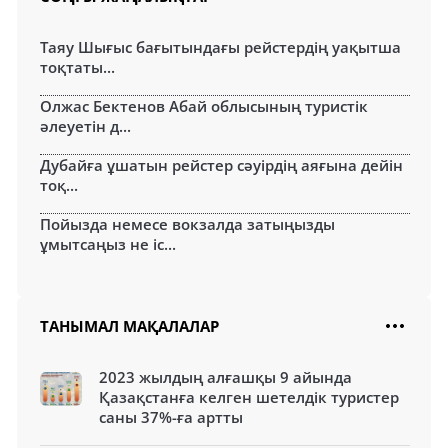
Таяу Шығыс бағытындағы рейстердің уақытша
тоқтаты...
Олжас Бектенов Абай облысының туристік
әлеуетін д...
Дубайға ұшатын рейстер сәуірдің аяғына дейін
тоқ...
Пойызда немесе вокзалда затыңызды
ұмытсаңыз не іс...
ТАНЫМАЛ МАҚАЛАЛАР
2023 жылдың алғашқы 9 айында
Қазақстанға келген шетелдік туристер
саны 37%-ға артты