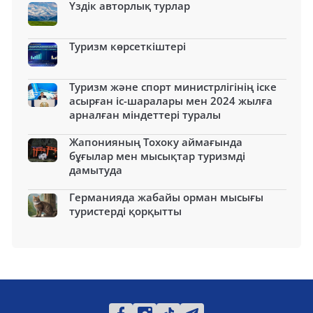
Үздік авторлық турлар
Туризм көрсеткіштері
Туризм және спорт министрлігінің іске
асырған іс-шаралары мен 2024 жылға
арналған міндеттері туралы
Жапонияның Тохоку аймағында
бұғылар мен мысықтар туризмді
дамытуда
Германияда жабайы орман мысығы
туристерді қорқытты