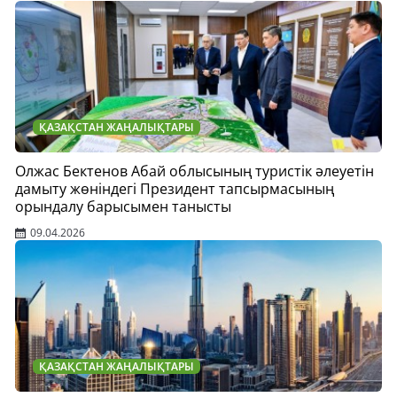
ҚАЗАҚСТАН ЖАҢАЛЫҚТАРЫ
Олжас Бектенов Абай облысының туристік әлеуетін
дамыту жөніндегі Президент тапсырмасының
орындалу барысымен танысты
09.04.2026
ҚАЗАҚСТАН ЖАҢАЛЫҚТАРЫ