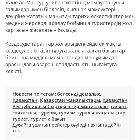
және әл-Мансур университетінің мәмлүктанушы
ғалымдарымен бірлесіп, қыпшақ мәмлүктері
дәуіріне жататын маңызды тарихи ескерткіштер мен
мәдени жерлерді аралау бойынша туристердің жол
картасын жасалатын болады.
Кездесуде тараптар жоғары деңгейде екіжақты
кездесулер өткізіп тұруға және аталған бағыттар
бойынша мүдделі меморгандар мен ұйымдар
арасындағы өзара ықпалдастықты нығайтуға
келісті.
Новости по тегам:
белсенді демалыс
,
Қазақстан
,
Қазақстан жаңалықтары
,
Қазақстан
Республикасы Сыртқы істер министрлігі
,
саяхат
,
саяхатшы
,
туризм
,
туризм туралы жаңалықтар
,
турист
,
туристік бағыт
Дубайға ұшатын рейстер сәуірдің аяғына дейін
тоқ...