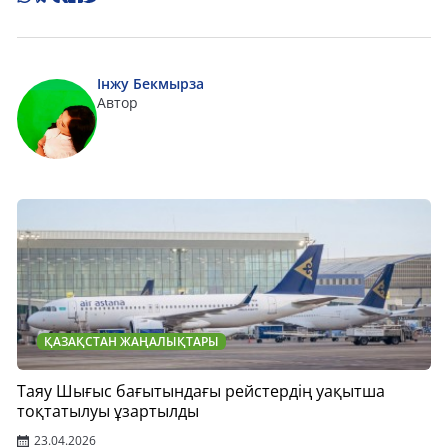
Інжу Бекмырза
Автор
ҚАЗАҚСТАН ЖАҢАЛЫҚТАРЫ
Таяу Шығыс бағытындағы рейстердің уақытша
тоқтатылуы ұзартылды
23.04.2026