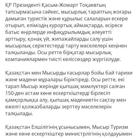
ҚР Президенті Қасым-Жомарт Тоқаевтың
тапсырмасына сәйкес, мысырлық тараптың жоғары
дамыған туристік және құрылыс салаларын ескере
отырып, еліміздің курортық аймақтарда, әсіресе
батыс өңірлерде инфақұрылымдық әлеуетті
арттыру, қонақ үй, жипажайларды салу үшін
мысырлық серіктестерді тарту мәселелері кеңінен
талқыланды. Осы ретте бірқатар мысырлық
компаниялармен тиісті келіссөздер жүргізілуде.
Қазақстан мен Мысырды ғасырлар бойы бай тарихи
және мәдени мұралары біріктіреді. Осы ретте, екі
тарап Мысыр жерінде қыпшақ мәмлүктері салған
150-ден астам көне ескерткіштерді бірлесіп
қамқорлыққа алу, қыпшақ мәдениетін сақтау мен
ежелгі қолжазбаларды зерттеу мәселелерін
талқылады.
Қазақстан Елшілігінің ұсынысымен, Мысыр Туризм
және көне ескерткіштер министрлігінің қолдауымен