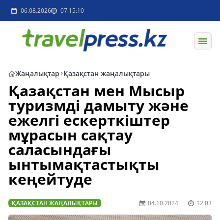
06.08.2026
07:15:10
Жаңалықтар
Қазақстан жаңалықтары
Қазақстан мен Мысыр
туризмді дамыту және
ежелгі ескерткіштер
мұрасын сақтау
саласындағы
ынтымақтастықты
кеңейтуде
ҚАЗАҚСТАН ЖАҢАЛЫҚТАРЫ
04.10.2024
12:03