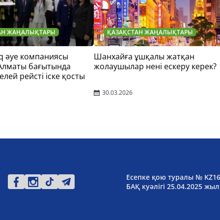
АН ЖАҢАЛЫҚТАРЫ
ҚАЗАҚСТАН ЖАҢАЛЫҚТАРЫ
q әуе компаниясы
Шанхайға ұшқалы жатқан
 Алматы бағытында
жолаушылар нені ескеру керек?
елей рейсті іске қосты
30.03.2026
Есепке қою туралы № KZ1
БАҚ куәлігі 25.04.2025 жыл