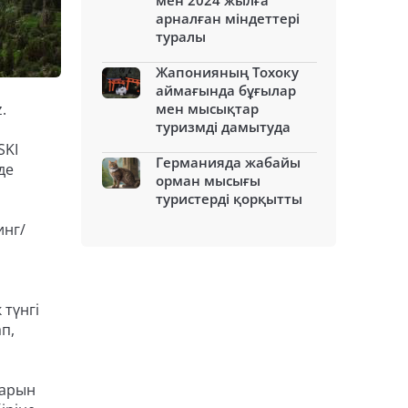
мен 2024 жылға
арналған міндеттері
туралы
Жапонияның Тохоку
аймағында бұғылар
.
мен мысықтар
туризмді дамытуда
SKI
Германияда жабайы
де
орман мысығы
туристерді қорқытты
инг/
 түнгі
п,
ларын