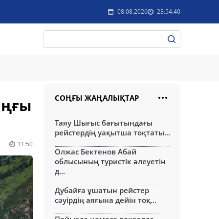
08.08.2026
23:54:40
СОҢҒЫ ЖАҢАЛЫҚТАР
аңғы
Таяу Шығыс бағытындағы
рейстердің уақытша тоқтаты...
11:50
Олжас Бектенов Абай
облысының туристік әлеуетін
д...
Дубайға ұшатын рейстер
сәуірдің аяғына дейін тоқ...