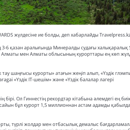
ARDS жүлдесіне ие болды, деп хабарлайды Travelpress.kz
ң 3-6 қазан аралығында Минералды судағы халықаралық 
 Алматы мен Алматы облысының курорттары ең көп жүл
 тау шаңғысы курорты» атағын жеңіп алып, «Үздік глэмп
agai «Үздік IT-шешім» және «Үздік балалар лагері
 бірі. Ол Гиннестің рекордтар кітабына әлемдегі ең биік
л сайын бұл курорт 1,5 миллионнан астам адамды қабылда
рорты, түрлі жолдар мен отбасылық демалыс бағдарлама