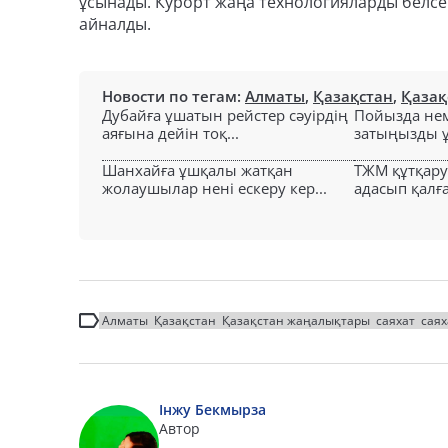
ұсынады. Курорт жаңа технологияларды белсен
айналды.
Новости по тегам:
Алматы
,
Қазақстан
,
Қазақ
Дубайға ұшатын рейстер сәуірдің
Пойызда нем
аяғына дейін тоқ...
затыңызды ұм
Шанхайға ұшқалы жатқан
ТЖМ құтқар
жолаушылар нені ескеру кер...
адасып қалға
Алматы
Қазақстан
Қазақстан жаңалықтары
саяхат
сая
Інжу Бекмырза
Автор