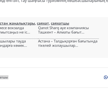
ді енгізіп, тау шаңғысы туризмінің көшбасшыларының б
стан жаңалықтары
,
саяхат
,
саяхатшы
есе вокзалда
Qanot Sharq әуе компаниясы
ытсаңыз не іс...
Ташкент – Алматы бағыт...
ушылары тауда
Астана – Талдықорған бағытында
ндарға көмек...
тікелей жолаушылар...
хатшы