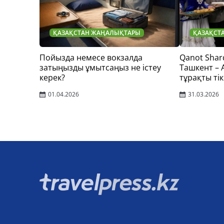
ҚАЗАҚСТАН ЖАҢАЛЫҚТАРЫ
ҚАЗАҚСТ
Пойызда немесе вокзалда
Qanot Shar
затыңызды ұмытсаңыз не істеу
Ташкент –
керек?
тұрақты тік
01.04.2026
31.03.2026