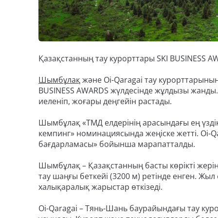
Қазақстанның тау курорттары SKI BUSINESS AW
Шымбұлақ
және Oi-Qaragai тау курорттарыны
BUSINESS AWARDS жүлдесінде жұлдызы жанды.
иеленіп, жоғары деңгейін растады.
Шымбұлақ «ТМД елдерінің арасындағы ең үздік
кемпинг» номинациясында жеңіске жетті. Oi-Qar
бағдарламасы» бойынша марапатталды.
Шымбұлақ – Қазақстанның басты көрікті жерінің
тау шаңғы беткейі (3200 м) ретінде енген. Жы
халықаралық жарыстар өткізеді.
Oi-Qaragai – Тянь-Шань баурайындағы тау ку