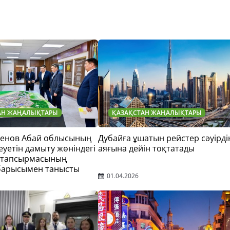
АН ЖАҢАЛЫҚТАРЫ
ҚАЗАҚСТАН ЖАҢАЛЫҚТАРЫ
тенов Абай облысының
Дубайға ұшатын рейстер сәуірді
еуетін дамыту жөніндегі
аяғына дейін тоқтатады
 тапсырмасының
барысымен танысты
01.04.2026