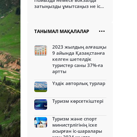
Пойызда немесе вокзалда
затыңызды ұмытсаңыз не іс...
ТАНЫМАЛ МАҚАЛАЛАР
2023 жылдың алғашқы
9 айында Қазақстанға
келген шетелдік
туристер саны 37%-ға
артты
Үздік авторлық турлар
Туризм көрсеткіштері
Туризм және спорт
министрлігінің іске
асырған іс-шаралары