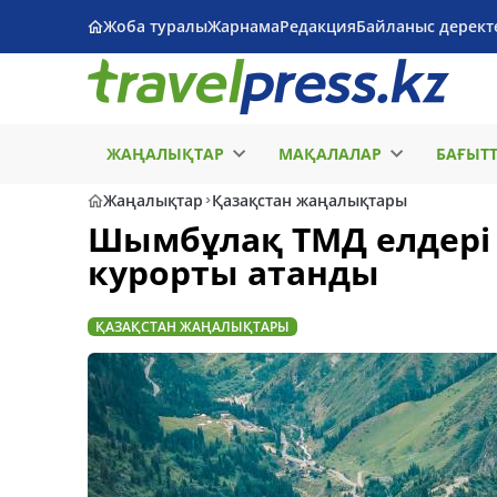
Жоба туралы
Жарнама
Редакция
Байланыс дерект
ЖАҢАЛЫҚТАР
МАҚАЛАЛАР
БАҒЫТ
Жаңалықтар
Қазақстан жаңалықтары
Шымбұлақ ТМД елдері 
курорты атанды
ҚАЗАҚСТАН ЖАҢАЛЫҚТАРЫ