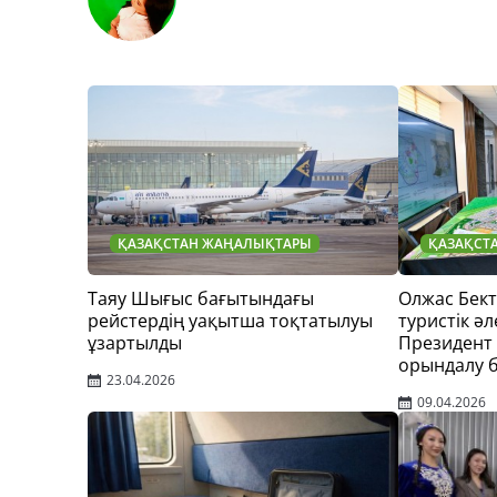
ҚАЗАҚСТАН ЖАҢАЛЫҚТАРЫ
ҚАЗАҚСТ
Таяу Шығыс бағытындағы
Олжас Бек
рейстердің уақытша тоқтатылуы
туристік әл
ұзартылды
Президент
орындалу 
23.04.2026
09.04.2026