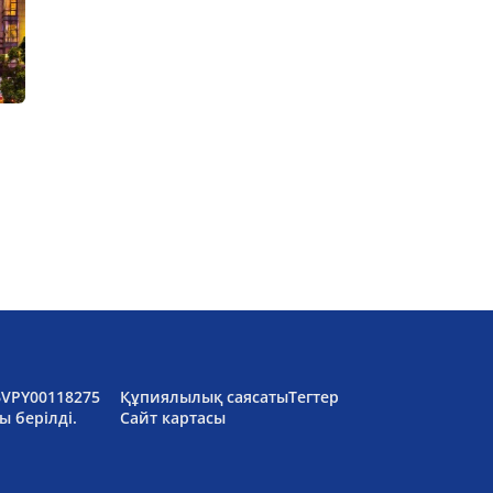
6VPY00118275
Құпиялылық саясаты
Тегтер
ы берілді.
Сайт картасы