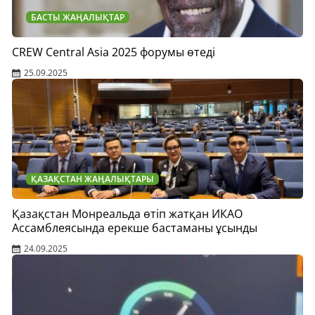
БАСТЫ ЖАҢАЛЫҚТАР
CREW Central Asia 2025 форумы өтеді
25.09.2025
ҚАЗАҚСТАН ЖАҢАЛЫҚТАРЫ
Қазақстан Монреальда өтіп жатқан ИКАО
Ассамблеясында ерекше бастаманы ұсынды
24.09.2025