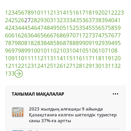
1
2
3
4
5
6
7
8
9
10
11
12
13
14
15
16
17
18
19
20
21
22
23
24
25
26
27
28
29
30
31
32
33
34
35
36
37
38
39
40
41
42
43
44
45
46
47
48
49
50
51
52
53
54
55
56
57
58
59
60
61
62
63
64
65
66
67
68
69
70
71
72
73
74
75
76
77
78
79
80
81
82
83
84
85
86
87
88
89
90
91
92
93
94
95
96
97
98
99
100
101
102
103
104
105
106
107
108
109
110
111
112
113
114
115
116
117
118
119
120
121
122
123
124
125
126
127
128
129
130
131
132
133
ТАНЫМАЛ МАҚАЛАЛАР
2023 жылдың алғашқы 9 айында
Қазақстанға келген шетелдік туристер
саны 37%-ға артты