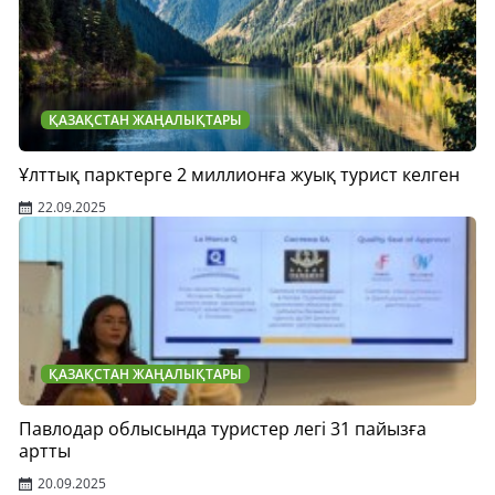
ҚАЗАҚСТАН ЖАҢАЛЫҚТАРЫ
Ұлттық парктерге 2 миллионға жуық турист келген
22.09.2025
ҚАЗАҚСТАН ЖАҢАЛЫҚТАРЫ
Павлодар облысында туристер легі 31 пайызға
артты
20.09.2025