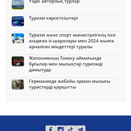
Үздік авторлық турлар
Туризм көрсеткіштері
Туризм және спорт министрлігінің іске
асырған іс-шаралары мен 2024 жылға
арналған міндеттері туралы
Жапонияның Тохоку аймағында
бұғылар мен мысықтар туризмді
дамытуда
Германияда жабайы орман мысығы
туристерді қорқытты