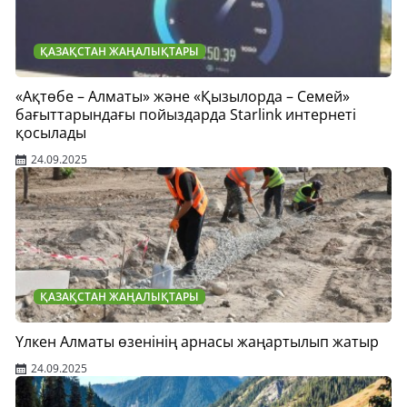
ҚАЗАҚСТАН ЖАҢАЛЫҚТАРЫ
«Ақтөбе – Алматы» және «Қызылорда – Семей»
бағыттарындағы пойыздарда Starlink интернеті
қосылады
24.09.2025
ҚАЗАҚСТАН ЖАҢАЛЫҚТАРЫ
Үлкен Алматы өзенінің арнасы жаңартылып жатыр
24.09.2025