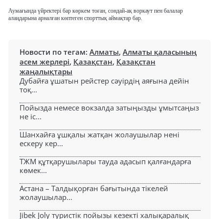
Аумағында үйректері бар көркем тоған, сондай-ақ воркаут пен балалар
алаңдарына арналған көптеген спорттық аймақтар бар.
Новости по тегам:
Алматы
,
Алматы қаласының
әсем жерлері
,
Қазақстан
,
Қазақстан
жаңалықтары
Дубайға ұшатын рейстер сәуірдің аяғына дейін
тоқ...
Пойызда немесе вокзалда затыңызды ұмытсаңыз
не іс...
Шанхайға ұшқалы жатқан жолаушылар нені
ескеру кер...
ТЖМ құтқарушылары тауда адасып қалғандарға
көмек...
Астана – Талдықорған бағытында тікелей
жолаушылар...
Jibek Joly туристік пойызы кезекті халықаралық