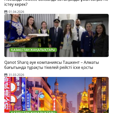
істеу керек?
01.04.2026
ҚАЗАҚСТАН ЖАҢАЛЫҚТАРЫ
Qanot Sharq әуе компаниясы Ташкент – Алматы
бағытында тұрақты тікелей рейсті іске қосты
31.03.2026
ҚАЗАҚСТАН ЖАҢАЛЫҚТАРЫ