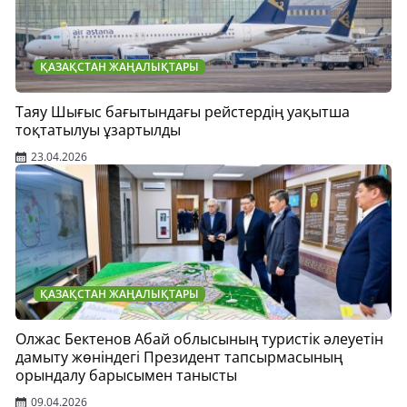
ҚАЗАҚСТАН ЖАҢАЛЫҚТАРЫ
Таяу Шығыс бағытындағы рейстердің уақытша
тоқтатылуы ұзартылды
23.04.2026
ҚАЗАҚСТАН ЖАҢАЛЫҚТАРЫ
Олжас Бектенов Абай облысының туристік әлеуетін
дамыту жөніндегі Президент тапсырмасының
орындалу барысымен танысты
09.04.2026