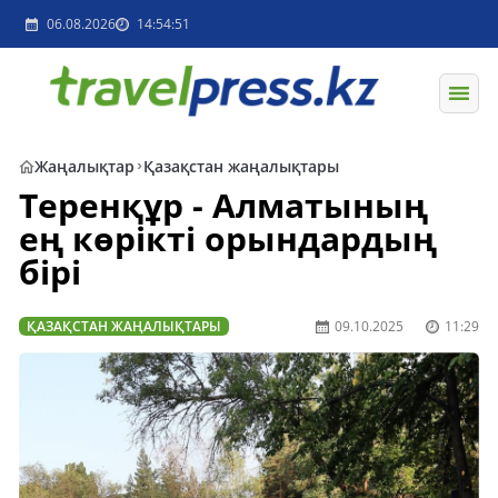
06.08.2026
14:54:51
Жаңалықтар
Қазақстан жаңалықтары
Теренқұр - Алматының
ең көрікті орындардың
бірі
ҚАЗАҚСТАН ЖАҢАЛЫҚТАРЫ
09.10.2025
11:29