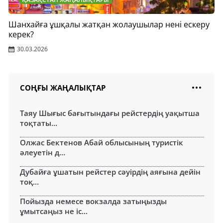
Шанхайға ұшқалы жатқан жолаушылар нені ескеру
керек?
30.03.2026
СОҢҒЫ ЖАҢАЛЫҚТАР
Таяу Шығыс бағытындағы рейстердің уақытша
тоқтаты...
Олжас Бектенов Абай облысының туристік
әлеуетін д...
Дубайға ұшатын рейстер сәуірдің аяғына дейін
тоқ...
Пойызда немесе вокзалда затыңызды
ұмытсаңыз не іс...