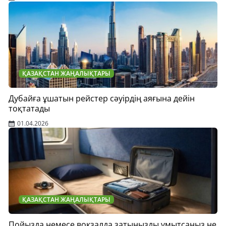
ҚАЗАҚСТАН ЖАҢАЛЫҚТАРЫ
Дубайға ұшатын рейстер сәуірдің аяғына дейін
тоқтатады
01.04.2026
ҚАЗАҚСТАН ЖАҢАЛЫҚТАРЫ
Пойызда немесе вокзалда затыңызды ұмытсаңыз не