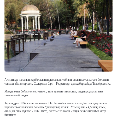
Алматыда қаланың қарбаласынан демалып, табиғат аясында тынығуға болатын
тыныш аймақтар көп. Солардың бірі – Терренқұр, деп хабарлайды Travelpress.kz.
Мұнда өзен бойымен серуендеп, таза ауамен тыныстап, таудың сұлулығына
тамсануға
болады
.
Теренқұр - 1974 жылы салынған. Ол Тәттімбет көшесі мен Достық даңғылына
параллель орналасқан Алматы “денсаулық жолы”. Ұзындығы - 4,5 шақырым,
оның ең биік нүктесі - 1060 метр, ал төменгі жағы - теңіз деңгейінен 876 метр
биіктікте.