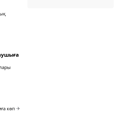
дық
лаушыға
ялары
ға көп