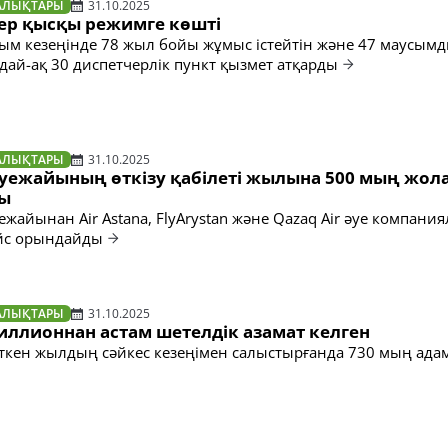
АЛЫҚТАРЫ
31.10.2025
ер қысқы режимге көшті
усым кезеңінде 78 жыл бойы жұмыс істейтін және 47 маусым
дай-ақ 30 диспетчерлік пункт қызмет атқарды
АЛЫҚТАРЫ
31.10.2025
әуежайының өткізу қабілеті жылына 500 мың жо
ды
ежайынан Air Astana, FlyArystan және Qazaq Air әуе компани
ейс орындайды
АЛЫҚТАРЫ
31.10.2025
миллионнан астам шетелдік азамат келген
өткен жылдың сәйкес кезеңімен салыстырғанда 730 мың адам