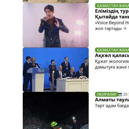
ҚАЗАҚСТАН ЖАҢ
Еліміздің т
Қытайда та
«Voice Beyond 
жол тартады
ҚАЗАҚСТАН ЖАҢ
Ақкөл қалас
Құжат экология
дамытуға және 
ОҚИҒАЛАР
29.
Алматы таул
Төрт адам бағд