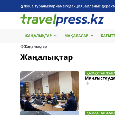
Жоба туралы
Жарнама
Редакция
Байланыс дерект
ЖАҢАЛЫҚТАР
МАҚАЛАЛАР
БАҒЫТ
Жаңалықтар
Жаңалықтар
ҚАЗАҚСТАН ЖАҢ
Маңғыстауда
ҚАЗАҚСТАН ЖАҢ