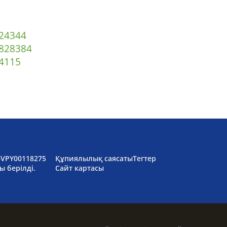
2
43
44
82
83
84
4
115
6VPY00118275
Құпиялылық саясаты
Тегтер
ы берілді.
Сайт картасы