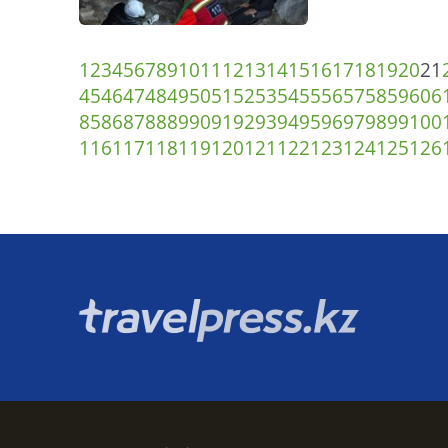
1
2
3
4
5
6
7
8
9
10
11
12
13
14
15
16
17
18
19
20
21
45
46
47
48
49
50
51
52
53
54
55
56
57
58
59
60
6
85
86
87
88
89
90
91
92
93
94
95
96
97
98
99
100
116
117
118
119
120
121
122
123
124
125
126