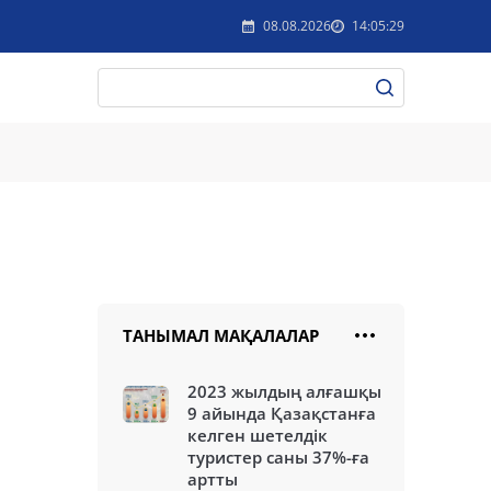
08.08.2026
14:05:29
ТАНЫМАЛ МАҚАЛАЛАР
2023 жылдың алғашқы
9 айында Қазақстанға
келген шетелдік
туристер саны 37%-ға
артты