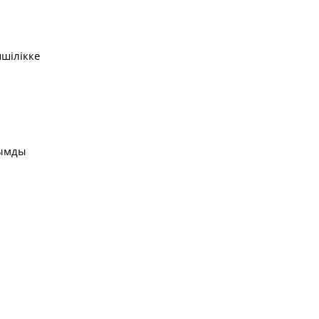
шілікке
лымды