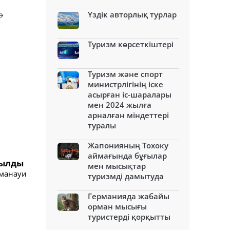
Үздік авторлық турлар
Туризм көрсеткіштері
Туризм және спорт
министрлігінің іске
асырған іс-шаралары
мен 2024 жылға
арналған міндеттері
туралы
Жапонияның Тохоку
аймағында бұғылар
сылды
мен мысықтар
аманауи
туризмді дамытуда
Германияда жабайы
орман мысығы
туристерді қорқытты