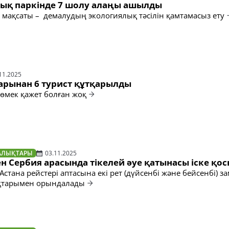
тық паркінде 7 шолу алаңы ашылды
мақсаты – демалудың экологиялық тәсілін қамтамасыз ету
11.2025
арынан 6 турист құтқарылды
өмек қажет болған жоқ
АЛЫҚТАРЫ
03.11.2025
н Сербия арасында тікелей әуе қатынасы іске қо
Астана рейстері аптасына екі рет (дүйсенбі және бейсенбі) з
ақтарымен орындалады