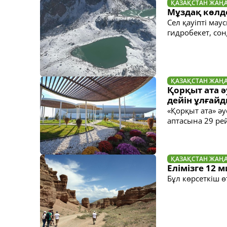
ҚАЗАҚСТАН ЖАҢ
Мұздақ көлд
Сел қауіпті ма
гидробекет, сон
ҚАЗАҚСТАН ЖАҢ
Қорқыт ата 
дейін ұлғай
«Қорқыт ата» әу
аптасына 29 р
ҚАЗАҚСТАН ЖАҢ
Елімізге 12 
Бұл көрсеткіш 