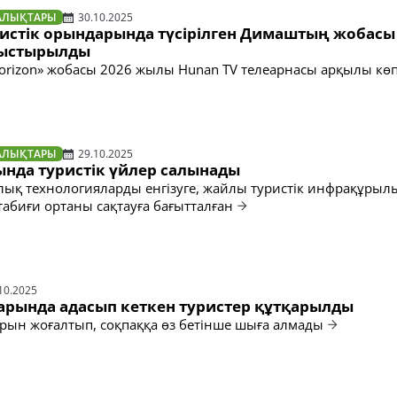
АЛЫҚТАРЫ
30.10.2025
уристік орындарында түсірілген Димаштың жобасы
ныстырылды
Horizon» жобасы 2026 жылы Hunan TV телеарнасы арқылы көп
АЛЫҚТАРЫ
29.10.2025
ында туристік үйлер салынады
лық технологияларды енгізуге, жайлы туристік инфрақұры
табиғи ортаны сақтауға бағытталған
10.2025
арында адасып кеткен туристер құтқарылды
арын жоғалтып, соқпаққа өз бетінше шыға алмады