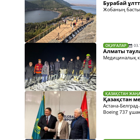
Бурабай ұлт
Жобаның басты 
ОҚИҒАЛАР
03.
Алматы таул
Медициналық к
ҚАЗАҚСТАН ЖАҢ
Қазақстан ме
Астана-Белград-
Boeing 737 ұш