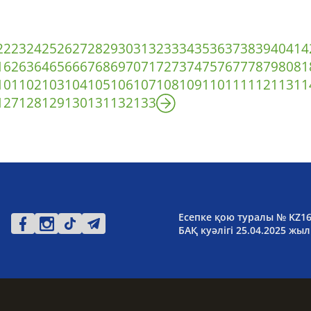
22
23
24
25
26
27
28
29
30
31
32
33
34
35
36
37
38
39
40
41
4
1
62
63
64
65
66
67
68
69
70
71
72
73
74
75
76
77
78
79
80
81
101
102
103
104
105
106
107
108
109
110
111
112
113
11
127
128
129
130
131
132
133
Есепке қою туралы № KZ1
БАҚ куәлігі 25.04.2025 жыл