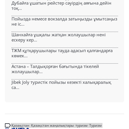
Дубайға ұшатын рейстер сәуірдің аяғына дейін
тоқ...
Пойызда немесе вокзалда затыңызды ұмытсаңыз
не іс...
Шанхайға ұшқалы жатқан жолаушылар нені
ескеру кер...
ТЖМ құтқарушылары тауда адасып қалғандарға
көмек...
Астана – Талдықорған бағытында тікелей
жолаушылар...
Jibek Joly туристік пойызы кезекті халықаралық
са...
Қазақстан
Қазақстан жаңалықтары
туризм
Туризм