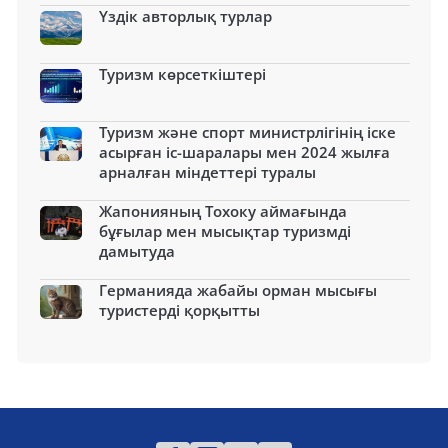
Үздік авторлық турлар
Туризм көрсеткіштері
Туризм және спорт министрлігінің іске
асырған іс-шаралары мен 2024 жылға
арналған міндеттері туралы
Жапонияның Тохоку аймағында
бұғылар мен мысықтар туризмді
дамытуда
Германияда жабайы орман мысығы
туристерді қорқытты