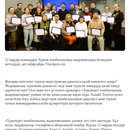
12 өңірдің мамандары Туризм көшбасшылары академиясында білімдерін
жетілдірді, деп хабарлайды Travelpress.kz.
Жасанды интеллект туризм индустриясын дамытуға қалай көмектесе алады?
Медициналық туризмнің ерекшелігі неде және туристік өнімдерді қалай тиімді
дәріптеген жөн? Осы және өзге де өзекті сұрақтарға «Туризмдегі көшбасшылық
академиясының» үшінші легіне қатысушылар жауап алды. Kazakh Tourism қолға
алған білім беру жобасы индустрия көшбасшыларын даярлауға және туризм
саласы мамандарының кәсіби құзыреттерін арттыруға бағытталған.
«Туризмдегі көшбасшылық академиясының» үшінші легі сәтті аяқталды. Бұл
жолы тыңдаушылар географиясы айтарлықтай кеңейді. Курсқа 12 өңірдің өкілдері
қатысты. Олардың қатарында Ақмола, Ақтөбе, Алматы, Атырау, Шығыс