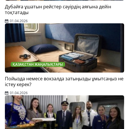
Дубайға ұшатын рейстер сәуірдің аяғына дейін
тоқтатады
01.04.2026
ҚАЗАҚСТАН ЖАҢАЛЫҚТАРЫ
Пойызда немесе вокзалда затыңызды ұмытсаңыз не
істеу керек?
01.04.2026