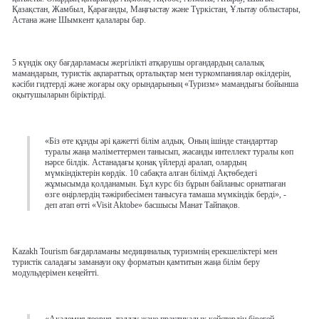
Қазақстан, Жамбыл, Қарағанды, Маңғыстау және Түркістан, Ұлытау облыстары,
Астана және Шымкент қалалары бар.
5 күндік оқу бағдарламасы жергілікті атқарушы органдардың салалық
мамандарын, туристік ақпараттық орталықтар мен туркомпаниялар өкілдерін,
кәсіби гидтерді және жоғары оқу орындарының «Туризм» мамандығы бойынша
оқытушыларын біріктірді.
«Біз өте құнды әрі қажетті білім алдық. Оның ішінде стандарттар
туралы жаңа мәліметтермен танысып, жасанды интеллект туралы көп
нәрсе білдік. Астанадағы қонақ үйлерді аралап, олардың
мүмкіндіктерін көрдік. 10 сабақта алған білімді Ақтөбедегі
жұмысымда қолданамын. Бұл курс біз бұрын байланыс орнатпаған
өзге өңірлердің тәжірибесімен танысуға тамаша мүмкіндік берді», -
деп атап өтті «Visit Aktobe» басшысы Манат Тайпақов.
Kazakh Tourism бағдарламаны медициналық туризмнің ерекшеліктері мен
туристік саладағы заманауи оқу форматын қамтитын жаңа білім беру
модульдерімен кеңейтті.