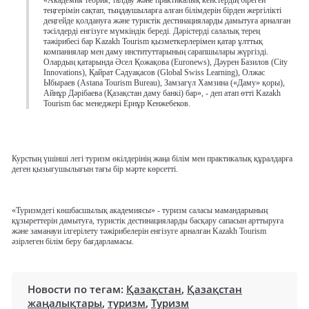
«Академия теория, талдау және практикалық кейстердің бірегей
теңгерімін сақтап, тыңдаушыларға алған білімдерін бірден жергілікті
деңгейде қолдануға және туристік дестинацияларды дамытуға арналған
тәсілдерді енгізуге мүмкіндік береді. Дәрістерді салалық терең
тәжірибесі бар Kazakh Tourism қызметкерлерімен қатар ұлттық
компаниялар мен даму институттарының сарапшылары жүргізді.
Олардың қатарында Әсел Қожақова (Euronews), Дәурен Базилов (City
Innovations), Қайрат Сәдуақасов (Global Swiss Learning), Олжас
Ыбыраев (Astana Tourism Bureau), Замзагүл Хамзина («Даму» қоры),
Айнұр Дәрібаева (Қазақстан даму банкі) бар», - деп атап өтті Kazakh
Tourism бас менеджері Ернұр Кенжебеков.
Курстың үшінші легі туризм өкілдерінің жаңа білім мен практикалық құралдарға
деген қызығушылығын тағы бір мәрте көрсетті.
«Туризмдегі көшбасшылық академиясы» - туризм саласы мамандарының
құзыреттерін дамытуға, туристік дестинацияларды басқару сапасын арттыруға
және заманауи ілгерілету тәжірибелерін енгізуге арналған Kazakh Tourism
әзірлеген білім беру бағдарламасы.
Новости по тегам:
Қазақстан
,
Қазақстан
жаңалықтары
,
туризм
,
Туризм