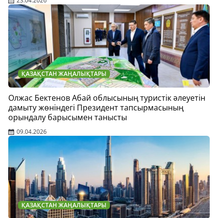
23.04.2026
ҚАЗАҚСТАН ЖАҢАЛЫҚТАРЫ
Олжас Бектенов Абай облысының туристік әлеуетін
дамыту жөніндегі Президент тапсырмасының
орындалу барысымен танысты
09.04.2026
ҚАЗАҚСТАН ЖАҢАЛЫҚТАРЫ