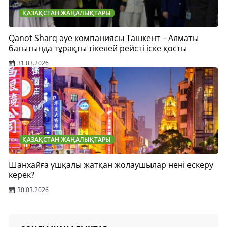
ҚАЗАҚСТАН ЖАҢАЛЫҚТАРЫ
Qanot Sharq әуе компаниясы Ташкент – Алматы
бағытында тұрақты тікелей рейсті іске қосты
31.03.2026
ҚАЗАҚСТАН ЖАҢАЛЫҚТАРЫ
Шанхайға ұшқалы жатқан жолаушылар нені ескеру
керек?
30.03.2026