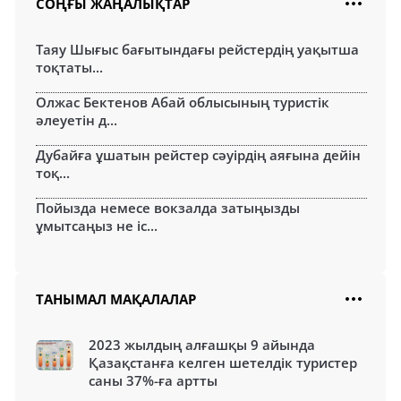
СОҢҒЫ ЖАҢАЛЫҚТАР
Таяу Шығыс бағытындағы рейстердің уақытша
тоқтаты...
Олжас Бектенов Абай облысының туристік
әлеуетін д...
Дубайға ұшатын рейстер сәуірдің аяғына дейін
тоқ...
Пойызда немесе вокзалда затыңызды
ұмытсаңыз не іс...
ТАНЫМАЛ МАҚАЛАЛАР
2023 жылдың алғашқы 9 айында
Қазақстанға келген шетелдік туристер
саны 37%-ға артты