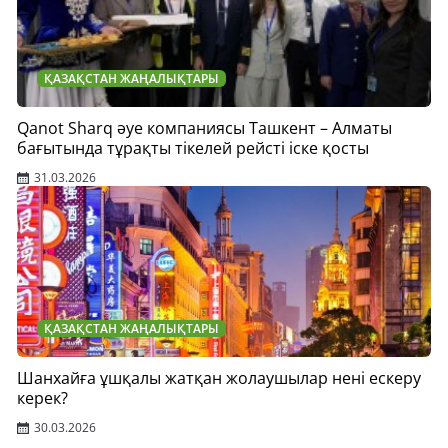
ҚАЗАҚСТАН ЖАҢАЛЫҚТАРЫ
Qanot Sharq әуе компаниясы Ташкент – Алматы
бағытында тұрақты тікелей рейсті іске қосты
31.03.2026
ҚАЗАҚСТАН ЖАҢАЛЫҚТАРЫ
Шанхайға ұшқалы жатқан жолаушылар нені ескеру
керек?
30.03.2026