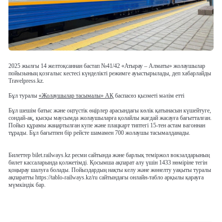
2025 жылғы 14 желтоқсаннан бастап №41/42 «Атырау – Алматы» жолаушылар
пойызының қозғалыс кестесі күнделікті режимге ауыстырылады, деп хабарлайды
Travelpress.kz.
Бұл туралы
«Жолаушылар тасымалы» АҚ
баспасөз қызметі мәлім етті
Бұл шешім батыс және оңтүстік өңірлер арасындағы көлік қатынасын күшейтуге,
сондай-ақ, қысқы маусымда жолаушыларға қолайлы жағдай жасауға бағытталған.
Пойыз құрамы жаңартылған купе және плацкарт типтегі 15-тен астам вагоннан
тұрады. Бұл бағытпен бір рейсте шамамен 700 жолаушы тасымалданады.
Билеттер bilet.railways.kz ресми сайтында және барлық теміржол вокзалдарының
билет кассаларында қолжетімді. Қосымша ақпарат алу үшін 1433 нөміріне тегін
қоңырау шалуға болады. Пойыздардың нақты келу және жөнелту уақыты туралы
ақпаратты https://tablo-railways.kz/ru сайтындағы онлайн-табло арқылы қарауға
мүмкіндік бар.