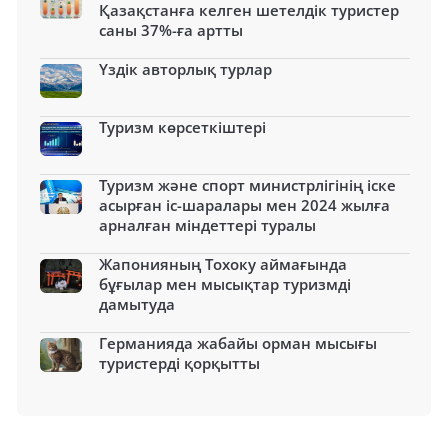
Қазақстанға келген шетелдік туристер
саны 37%-ға артты
Үздік авторлық турлар
Туризм көрсеткіштері
Туризм және спорт министрлігінің іске
асырған іс-шаралары мен 2024 жылға
арналған міндеттері туралы
Жапонияның Тохоку аймағында
бұғылар мен мысықтар туризмді
дамытуда
Германияда жабайы орман мысығы
туристерді қорқытты