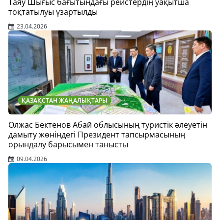
Таяу Шығыс бағытындағы рейстердің уақытша
тоқтатылуы ұзартылды
23.04.2026
ҚАЗАҚСТАН ЖАҢАЛЫҚТАРЫ
Олжас Бектенов Абай облысының туристік әлеуетін
дамыту жөніндегі Президент тапсырмасының
орындалу барысымен танысты
09.04.2026