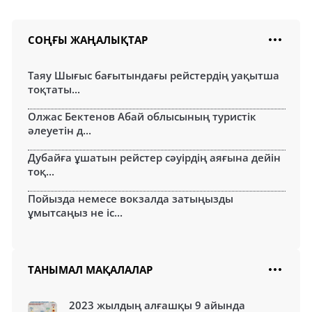
СОҢҒЫ ЖАҢАЛЫҚТАР
Таяу Шығыс бағытындағы рейстердің уақытша
тоқтаты...
Олжас Бектенов Абай облысының туристік
әлеуетін д...
Дубайға ұшатын рейстер сәуірдің аяғына дейін
тоқ...
Пойызда немесе вокзалда затыңызды
ұмытсаңыз не іс...
ТАНЫМАЛ МАҚАЛАЛАР
2023 жылдың алғашқы 9 айында