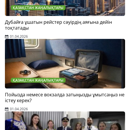
ҚАЗАҚСТАН ЖАҢАЛЫҚТАРЫ
Дубайға ұшатын рейстер сәуірдің аяғына дейін
тоқтатады
01.04.2026
ҚАЗАҚСТАН ЖАҢАЛЫҚТАРЫ
Пойызда немесе вокзалда затыңызды ұмытсаңыз не
істеу керек?
01.04.2026