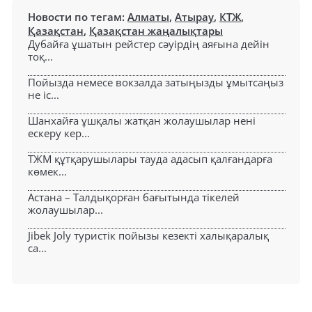
Новости по тегам:
Алматы
,
Атырау
,
КТЖ
,
Қазақстан
,
Қазақстан жаңалықтары
Дубайға ұшатын рейстер сәуірдің аяғына дейін
тоқ...
Пойызда немесе вокзалда затыңызды ұмытсаңыз
не іс...
Шанхайға ұшқалы жатқан жолаушылар нені
ескеру кер...
ТЖМ құтқарушылары тауда адасып қалғандарға
көмек...
Астана – Талдықорған бағытында тікелей
жолаушылар...
Jibek Joly туристік пойызы кезекті халықаралық
са...