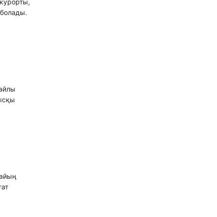
 курорты,
 болады.
жайлы
қысқы
қайың
ғат