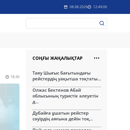
08.08.2026
12:49:00
СОҢҒЫ ЖАҢАЛЫҚТАР
Таяу Шығыс бағытындағы
18:30
рейстердің уақытша тоқтаты...
Олжас Бектенов Абай
облысының туристік әлеуетін
д...
Дубайға ұшатын рейстер
сәуірдің аяғына дейін тоқ...