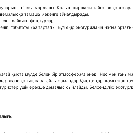
тауларының інжу-маржаны. Қалың шыршалы тайга, ақ қарға ора
 демалысқа тамаша мекенге айналдырады.
ысқы хайкинг, фототурлар.
еніп, табиғаты көз тартады. Бұл өңір экотуризмнің нағыз ортал
арағай қыста мүлде бөлек бір атмосфераға енеді. Несімен таным
ңдар және қалың қарағайлы ормандар.Қыста: қар жамылған та
уристер үшін ерекше демалыс сыйлайды. Белсенділік: экотурл
талығы