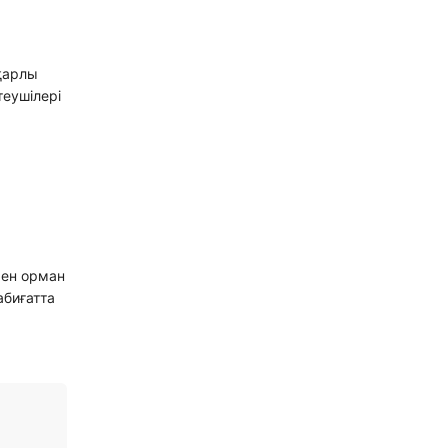
 қарлы
теушілері
мен орман
абиғатта