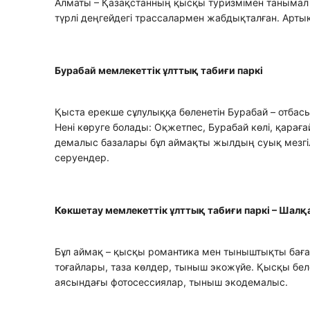
Алматы – Қазақстанның қысқы туризмімен танымал і
түрлі деңгейдегі трассалармен жабдықталған. Арты
Бурабай мемлекеттік ұлттық табиғи паркі
Қыста ерекше сұлулыққа бөленетін Бурабай – отба
Нені көруге болады: Оқжетпес, Бурабай көлі, қарағ
демалыс базалары бұл аймақты жылдың суық мезгілін
серуендер.
Көкшетау мемлекеттік ұлттық табиғи паркі – Шалқ
Бұл аймақ – қысқы романтика мен тыныштықты бағал
тоғайлары, таза көлдер, тыныш экожүйе. Қысқы белс
аясындағы фотосессиялар, тыныш экодемалыс.