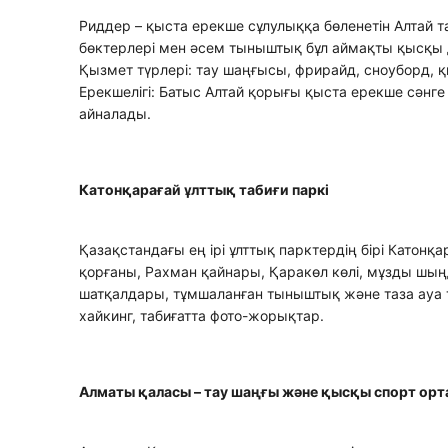
Риддер – қыста ерекше сұлулыққа бөленетін Алтай 
бөктерлері мен әсем тыныштық бұл аймақты қысқы
Қызмет түрлері: тау шаңғысы, фрирайд, сноуборд, қ
Ерекшелігі: Батыс Алтай қорығы қыста ерекше сәнге 
айналады.
Катонқарағай ұлттық табиғи паркі
Қазақстандағы ең ірі ұлттық парктердің бірі Катонқ
қорғаны, Рахман қайнары, Қаракөл көлі, мұзды шы
шатқалдары, тұмшаланған тыныштық және таза ауа т
хайкинг, табиғатта фото-жорықтар.
Алматы қаласы – тау шаңғы және қысқы спорт ор