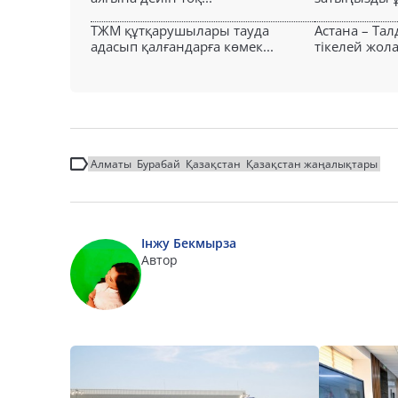
ТЖМ құтқарушылары тауда
Астана – Та
адасып қалғандарға көмек...
тікелей жол
Алматы
Бурабай
Қазақстан
Қазақстан жаңалықтары
Інжу Бекмырза
Автор