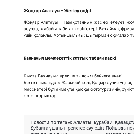
Жоңғар Алатауы – Жетісу өңірі
Жоңғар Алатауы – Қазақстанның жас әрі әлеуеті жоғ
асулар, жабайы табиғат көріністері. Бұл аймақ фр
үшін қолайлы. Артықшылығы: шытырман оқиғалар тур
Баянауыл мемлекеттік ұлттық табиғи паркі
Қыста Баянауыл ерекше тылсым бейнеге енеді.
Белгілі нысандар: Жасыбай көлі, Қоңыр әулие үңгір
массивтері бұл аймақты қысқы фототуризмнің сүйікті
фото-жорықтар
Новости по тегам:
Алматы
,
Бурабай
,
Қазақст
Дубайға ұшатын рейстер сәуірдің
Пойызда нем
аяғына дейін тоқ...
затыңызды ұм