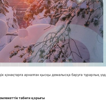
дік қонақтарға арналған қысқы демалысқа баруға тұрарлық үзді
емлекеттік табиғи қорығы