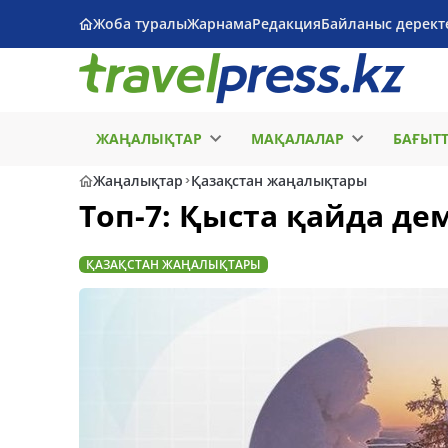
Жоба туралы
Жарнама
Редакция
Байланыс дерект
ЖАҢАЛЫҚТАР
МАҚАЛАЛАР
БАҒЫТ
Жаңалықтар
Қазақстан жаңалықтары
Топ-7: Қыста қайда де
ҚАЗАҚСТАН ЖАҢАЛЫҚТАРЫ