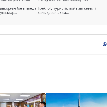
лдықорған бағытында
Jibek Joly туристік пойызы кезекті
аушылар...
халықаралық са...