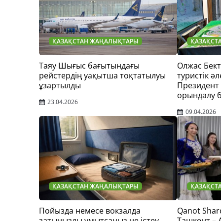
ҚАЗАҚСТАН ЖАҢАЛЫҚТАРЫ
ҚАЗАҚСТ
Таяу Шығыс бағытындағы
Олжас Бек
рейстердің уақытша тоқтатылуы
туристік әл
ұзартылды
Президент
орындалу 
23.04.2026
09.04.2026
ҚАЗАҚСТАН ЖАҢАЛЫҚТАРЫ
ҚАЗАҚСТ
Пойызда немесе вокзалда
Qanot Shar
затыңызды ұмытсаңыз не істеу
Ташкент –