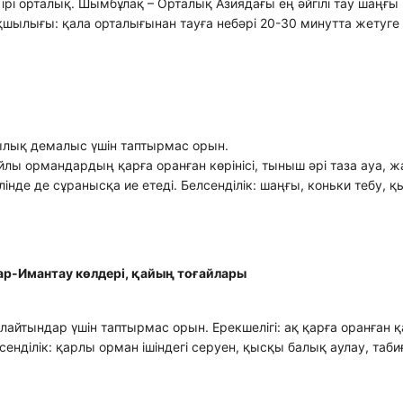
рі орталық. Шымбұлақ – Орталық Азиядағы ең әйгілі тау шаңғы
қшылығы: қала орталығынан тауға небәрі 20-30 минутта жетуге
сылық демалыс үшін таптырмас орын.
айлы ормандардың қарға оранған көрінісі, тыныш әрі таза ауа, 
де де сұранысқа ие етеді. Белсенділік: шаңғы, коньки тебу, 
ар-Имантау көлдері, қайың тоғайлары
айтындар үшін таптырмас орын. Ерекшелігі: ақ қарға оранған 
енділік: қарлы орман ішіндегі серуен, қысқы балық аулау, таби