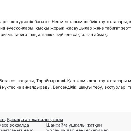
ары экотуристік бағыты. Несімен танымал: биік тау жоталары,
ирайд әуесқойлары, қысқы жорық жасаушылар және табиғат зерт
измі, табиғаттың алғашқы күйінде сақталған аймақ.
і, Ботакөз шатқалы, Торайғыр көлі. Қар жамылған тау жоталары 
 нүктесіне айналдырады. Белсенділік: шаңғы тебу, экотурлар, т
ан
,
Қазақстан жаңалықтары
есе вокзалда
Шанхайға ұшқалы жатқан
ытсаңыз не іс...
жолаушылар нені ескеру кер...