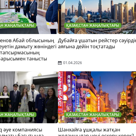
АН ЖАҢАЛЫҚТАРЫ
ҚАЗАҚСТАН ЖАҢАЛЫҚТАРЫ
тенов Абай облысының
Дубайға ұшатын рейстер сәуірді
еуетін дамыту жөніндегі
аяғына дейін тоқтатады
 тапсырмасының
барысымен танысты
01.04.2026
АН ЖАҢАЛЫҚТАРЫ
ҚАЗАҚСТАН ЖАҢАЛЫҚТАРЫ
q әуе компаниясы
Шанхайға ұшқалы жатқан
 Алматы бағытында
жолаушылар нені ескеру керек?