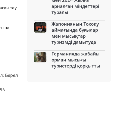
мен 2024 жылға
арналған міндеттері
нған тау
туралы
Жапонияның Тохоку
ығына
аймағында бұғылар
мен мысықтар
туризмді дамытуда
Германияда жабайы
орман мысығы
туристерді қорқытты
ал: Берел
у
ар,