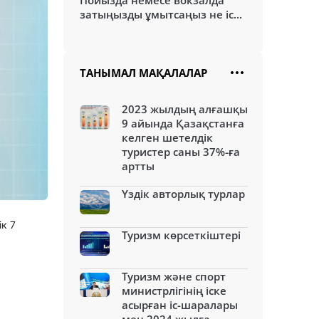
Пойызда немесе вокзалда
затыңызды ұмытсаңыз не іс...
ТАНЫМАЛ МАҚАЛАЛАР
2023 жылдың алғашқы
9 айында Қазақстанға
келген шетелдік
туристер саны 37%-ға
артты
Үздік авторлық турлар
к 7
Туризм көрсеткіштері
Туризм және спорт
министрлігінің іске
асырған іс-шаралары