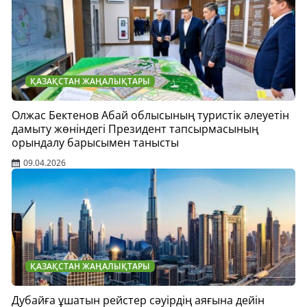
ҚАЗАҚСТАН ЖАҢАЛЫҚТАРЫ
Олжас Бектенов Абай облысының туристік әлеуетін
дамыту жөніндегі Президент тапсырмасының
орындалу барысымен танысты
09.04.2026
ҚАЗАҚСТАН ЖАҢАЛЫҚТАРЫ
Дубайға ұшатын рейстер сәуірдің аяғына дейін