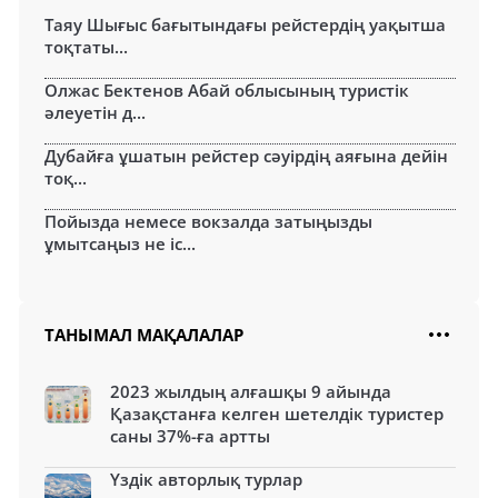
Таяу Шығыс бағытындағы рейстердің уақытша
тоқтаты...
Олжас Бектенов Абай облысының туристік
әлеуетін д...
Дубайға ұшатын рейстер сәуірдің аяғына дейін
тоқ...
Пойызда немесе вокзалда затыңызды
ұмытсаңыз не іс...
ТАНЫМАЛ МАҚАЛАЛАР
2023 жылдың алғашқы 9 айында
Қазақстанға келген шетелдік туристер
саны 37%-ға артты
Үздік авторлық турлар