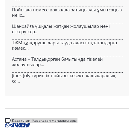
Пойызда немесе вокзалда затыңызды ұмытсаңыз
не іс...
Шанхайға ұшқалы жатқан жолаушылар нені
ескеру кер...
ТЖМ құтқарушылары тауда адасып қалғандарға
көмек...
Астана – Талдықорған бағытында тікелей
жолаушылар...
Jibek Joly туристік пойызы кезекті халықаралық
са...
Қазақстан
Қазақстан жаңалықтары