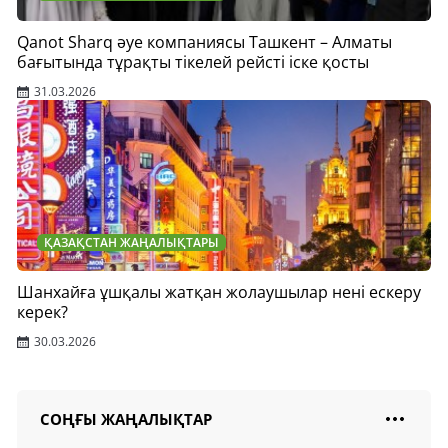
Qanot Sharq әуе компаниясы Ташкент – Алматы
бағытында тұрақты тікелей рейсті іске қосты
31.03.2026
ҚАЗАҚСТАН ЖАҢАЛЫҚТАРЫ
Шанхайға ұшқалы жатқан жолаушылар нені ескеру
керек?
30.03.2026
СОҢҒЫ ЖАҢАЛЫҚТАР