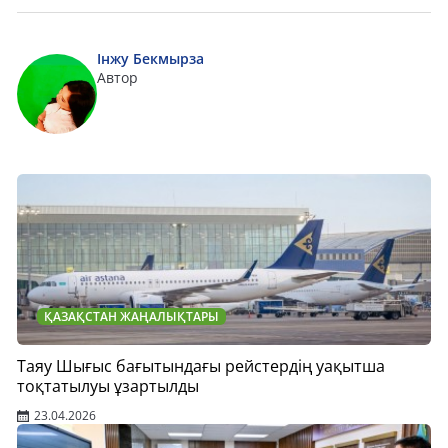
Інжу Бекмырза
Автор
ҚАЗАҚСТАН ЖАҢАЛЫҚТАРЫ
Таяу Шығыс бағытындағы рейстердің уақытша
тоқтатылуы ұзартылды
23.04.2026