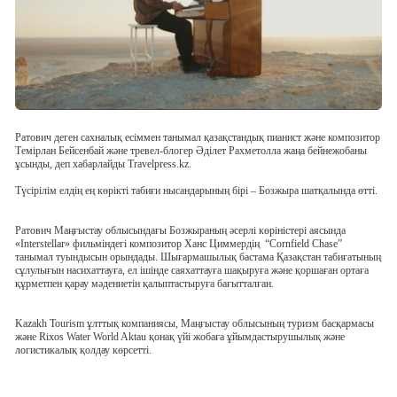
Ратович деген сахналық есіммен танымал қазақстандық пианист және композитор
Темірлан Бейсенбай және тревел-блогер Әділет Рахметолла жаңа бейнежобаны
ұсынды, деп хабарлайды Travelpress.kz.
Түсірілім елдің ең көрікті табиғи нысандарының бірі – Бозжыра шатқалында өтті.
Ратович Маңғыстау облысындағы Бозжыраның әсерлі көріністері аясында
«Interstellar» фильміндегі композитор Ханс Циммердің “Cornfield Chase”
танымал туындысын орындады. Шығармашылық бастама Қазақстан табиғатының
сұлулығын насихаттауға, ел ішінде саяхаттауға шақыруға және қоршаған ортаға
құрметпен қарау мәдениетін қалыптастыруға бағытталған.
Kazakh Tourism ұлттық компаниясы, Маңғыстау облысының туризм басқармасы
және Rixos Water World Aktau қонақ үйі жобаға ұйымдастырушылық және
логистикалық қолдау көрсетті.