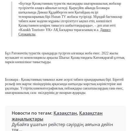
«Бүгінде Қазақстанның туристік нысандары шығармашылық жобалар
түсірілетін алаңға айналып келеді. Қыркүйек айында Бозжыра
шатқалында Димаш Құдайберген мен Қытайдың ең ірі
телеарналарының бірі Hunan TV жобасы түсірілді. Мұндай бастамалар
табиғи және мәдени мұраны ілгерілетуге ықпал етіп, көпшілікті
Қазақстанмен кеңірек танысуға шабыттандырады», – деп атап өтті
«Kazakh Tourism» ҰК» АҚ Басқарма төрағасының м.а.
Даниел
Сержанұлы
.
Бұл Ратовичтің туристік орындарда түсірген алғашқы жоба емес. 2022 жылы
музыкант өз композициясы арқылы Шығыс Қазақстандағы Катонқарағай ұлттық
паркін көпшілікке таныстырды.
Бозжыра - Қазақстанның танымал және әсерлі табиғи орындарының бірі. Бірегей
рельеф пен жартас пішіндерінің арқасында шатқалды марстың көріністеріне жиі
ұқсатады. Үстіртің кинематографиялық пейзаждары саяхатшылардың ғана емес,
шығармашылық сала өкілдерінің де назарын аударады.
Новости по тегам:
Қазақстан
,
Қазақстан
жаңалықтары
Дубайға ұшатын рейстер сәуірдің аяғына дейін
тоқ...