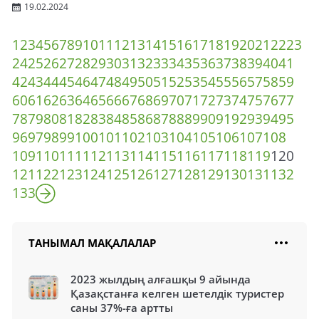
19.02.2024
1
2
3
4
5
6
7
8
9
10
11
12
13
14
15
16
17
18
19
20
21
22
23
24
25
26
27
28
29
30
31
32
33
34
35
36
37
38
39
40
41
42
43
44
45
46
47
48
49
50
51
52
53
54
55
56
57
58
59
60
61
62
63
64
65
66
67
68
69
70
71
72
73
74
75
76
77
78
79
80
81
82
83
84
85
86
87
88
89
90
91
92
93
94
95
96
97
98
99
100
101
102
103
104
105
106
107
108
109
110
111
112
113
114
115
116
117
118
119
120
121
122
123
124
125
126
127
128
129
130
131
132
133
ТАНЫМАЛ МАҚАЛАЛАР
2023 жылдың алғашқы 9 айында
Қазақстанға келген шетелдік туристер
саны 37%-ға артты