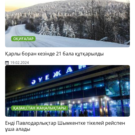
ОҚИҒАЛАР
Қарлы боран кезінде 21 бала құтқарылды
19.02.2024
ҚАЗАҚСТАН ЖАҢАЛЫҚТАРЫ
Енді Павлодарлықтар Шымкентке тікелей рейспен
ұша алады