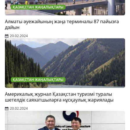
ҚАЗАҚСТАН ЖАҢАЛЫҚТАРЫ
Алматы әуежайының жаңа терминалы 87 пайызға
дайын
20.02.2024
ҚАЗАҚСТАН ЖАҢАЛЫҚТАРЫ
Америкалық журнал Қазақстан туризмі туралы
шетелдік саяхатшыларға нұсқаулық жариялады
20.02.2024