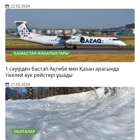
22.02.2024
ҚАЗАҚСТАН ЖАҢАЛЫҚТАРЫ
1 сәуірден бастап Ақтөбе мен Қазан арасында
тікелей әуе рейстері ұшады
21.02.2024
ОҚИҒАЛАР