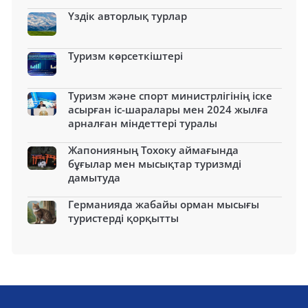
Үздік авторлық турлар
Туризм көрсеткіштері
Туризм және спорт министрлігінің іске
асырған іс-шаралары мен 2024 жылға
арналған міндеттері туралы
Жапонияның Тохоку аймағында
бұғылар мен мысықтар туризмді
дамытуда
Германияда жабайы орман мысығы
туристерді қорқытты