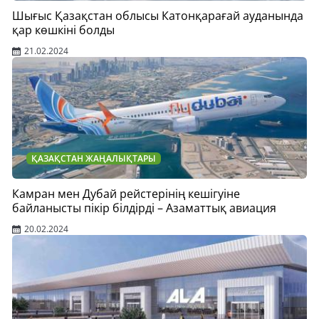
Шығыс Қазақстан облысы Катонқарағай ауданында
қар көшкіні болды
21.02.2024
ҚАЗАҚСТАН ЖАҢАЛЫҚТАРЫ
Камран мен Дубай рейстерінің кешігуіне
байланысты пікір білдірді – Азаматтық авиация
20.02.2024