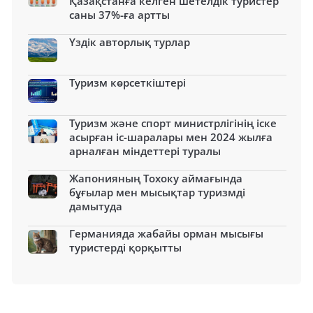
Қазақстанға келген шетелдік туристер
саны 37%-ға артты
Үздік авторлық турлар
Туризм көрсеткіштері
Туризм және спорт министрлігінің іске
асырған іс-шаралары мен 2024 жылға
арналған міндеттері туралы
Жапонияның Тохоку аймағында
бұғылар мен мысықтар туризмді
дамытуда
Германияда жабайы орман мысығы
туристерді қорқытты