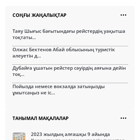
СОҢҒЫ ЖАҢАЛЫҚТАР
Таяу Шығыс бағытындағы рейстердің уақытша
тоқтаты...
Олжас Бектенов Абай облысының туристік
әлеуетін д...
Дубайға ұшатын рейстер сәуірдің аяғына дейін
тоқ...
Пойызда немесе вокзалда затыңызды
ұмытсаңыз не іс...
ТАНЫМАЛ МАҚАЛАЛАР
2023 жылдың алғашқы 9 айында