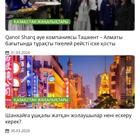
ҚАЗАҚСТАН ЖАҢАЛЫҚТАРЫ
Qanot Sharq әуе компаниясы Ташкент – Алматы
бағытында тұрақты тікелей рейсті іске қосты
31.03.2026
ҚАЗАҚСТАН ЖАҢАЛЫҚТАРЫ
Шанхайға ұшқалы жатқан жолаушылар нені ескеру
керек?
30.03.2026