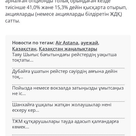
арналған опционды толық орындаған кезде
тиісінше 41,0% және 15,3% дейін қысқарта отырып,
акцияларды (немесе акцияларды білдіретін ЖДҚ)
сатты.
Новости по тегам:
Air Astana
,
әуежай
,
Қазақстан
,
Қазақстан жаңалықтары
Таяу Шығыс бағытындағы рейстердің уақытша
тоқтаты...
Дубайға ұшатын рейстер сәуірдің аяғына дейін
тоқ...
Пойызда немесе вокзалда затыңызды ұмытсаңыз
не іс...
Шанхайға ұшқалы жатқан жолаушылар нені
ескеру кер...
ТЖМ құтқарушылары тауда адасып қалғандарға
көмек...