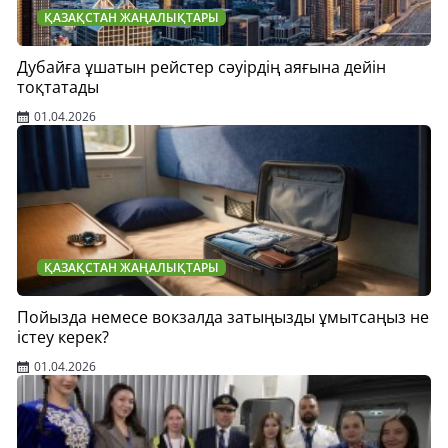
ҚАЗАҚСТАН ЖАҢАЛЫҚТАРЫ
Дубайға ұшатын рейстер сәуірдің аяғына дейін
тоқтатады
01.04.2026
ҚАЗАҚСТАН ЖАҢАЛЫҚТАРЫ
Пойызда немесе вокзалда затыңызды ұмытсаңыз не
істеу керек?
01.04.2026