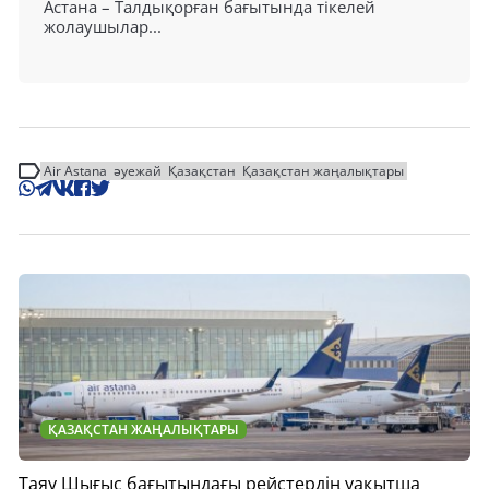
Астана – Талдықорған бағытында тікелей
жолаушылар...
Air Astana
әуежай
Қазақстан
Қазақстан жаңалықтары
ҚАЗАҚСТАН ЖАҢАЛЫҚТАРЫ
Таяу Шығыс бағытындағы рейстердің уақытша