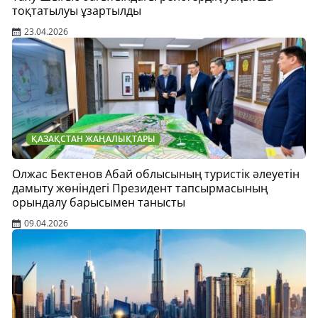
тоқтатылуы ұзартылды
23.04.2026
ҚАЗАҚСТАН ЖАҢАЛЫҚТАРЫ
Олжас Бектенов Абай облысының туристік әлеуетін
дамыту жөніндегі Президент тапсырмасының
орындалу барысымен танысты
09.04.2026