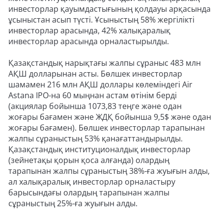
инвесторлар қауымдастығының қолдауы арқасында
ұсыныстан асып түсті. Ұсыныстың 58% жергілікті
инвесторлар арасында, 42% халықаралық
инвесторлар арасында орналастырылды.
Қазақстандық нарықтағы жалпы сұраныс 483 млн
АҚШ долларынан асты. Бөлшек инвесторлар
шамамен 216 млн АҚШ доллары көлеміндегі Air
Astana IPO-на 60 мыңнан астам өтінім берді
(акциялар бойынша 1073,83 теңге және одан
жоғары бағамен және ЖДҚ бойынша 9,5$ және одан
жоғары бағамен). Бөлшек инвесторлар тарапынан
жалпы сұраныстың 53% қанағаттандырылды.
Қазақстандық институционалдық инвесторлар
(зейнетақы қорын қоса алғанда) олардың
тарапынан жалпы сұраныстың 38%-ға жуығын алды,
ал халықаралық инвесторлар орналастыру
барысындағы олардың тарапынан жалпы
сұраныстың 25%-ға жуығын алды.