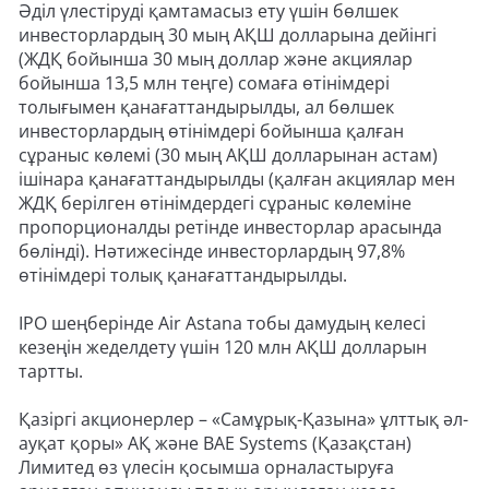
Әділ үлестіруді қамтамасыз ету үшін бөлшек
инвесторлардың 30 мың АҚШ долларына дейінгі
(ЖДҚ бойынша 30 мың доллар және акциялар
бойынша 13,5 млн теңге) сомаға өтінімдері
толығымен қанағаттандырылды, ал бөлшек
инвесторлардың өтінімдері бойынша қалған
сұраныс көлемі (30 мың АҚШ долларынан астам)
ішінара қанағаттандырылды (қалған акциялар мен
ЖДҚ берілген өтінімдердегі сұраныс көлеміне
пропорционалды ретінде инвесторлар арасында
бөлінді). Нәтижесінде инвесторлардың 97,8%
өтінімдері толық қанағаттандырылды.
IPO шеңберінде Air Astana тобы дамудың келесі
кезеңін жеделдету үшін 120 млн АҚШ долларын
тартты.
Қазіргі акционерлер – «Самұрық-Қазына» ұлттық әл-
ауқат қоры» АҚ және BAE Systems (Қазақстан)
Лимитед өз үлесін қосымша орналастыруға