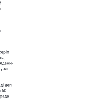
й
л
н
керіп
ша,
мәдени-
үрлі
ді деп
 60
арада