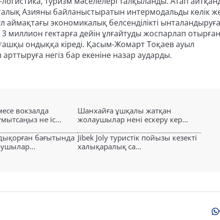
логистика, туризм мәселелері талқыланды. Атап айтқанд
алық Азияны байланыстыратын интермодальды көлік же
Бұл аймақтағы экономикалық белсенділікті ынталандыруғ
 3 миллион гектарға дейін ұлғайтуды жоспарлап отырған
лғашқы ондыққа кіреді. Қасым-Жомарт Тоқаев ауыл
ттыруға негіз бар екеніне назар аударды.
есе вокзалда
Шанхайға ұшқалы жатқан
ытсаңыз не іс...
жолаушылар нені ескеру кер...
лдықорған бағытында
Jibek Joly туристік пойызы кезекті
аушылар...
халықаралық са...