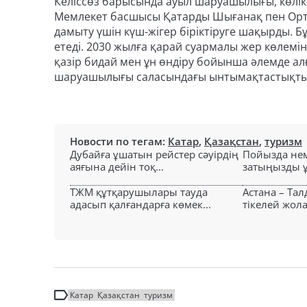
Келіссөз барысында ауыл шаруашылығы, көлік-
Мемлекет басшысы Қатарды Шығанақ пен Орт
дамыту үшін күш-жігер біріктіруге шақырды. 
етеді. 2030 жылға қарай суармалы жер көлемін
қазір бидай мен ұн өндіру бойынша әлемде а
шаруашылығы саласындағы ынтымақтастықты ар
Новости по тегам:
Катар
,
Қазақстан
,
туризм
Дубайға ұшатын рейстер сәуірдің
Пойызда нем
аяғына дейін тоқ...
затыңызды ұм
ТЖМ құтқарушылары тауда
Астана – Та
адасып қалғандарға көмек...
тікелей жол
Катар
Қазақстан
туризм