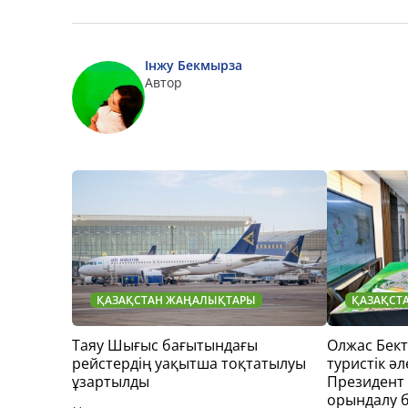
Інжу Бекмырза
Автор
ҚАЗАҚСТАН ЖАҢАЛЫҚТАРЫ
ҚАЗАҚСТ
Таяу Шығыс бағытындағы
Олжас Бек
рейстердің уақытша тоқтатылуы
туристік әл
ұзартылды
Президент
орындалу 