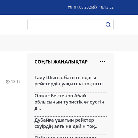
07.08.2026
18:13:52
СОҢҒЫ ЖАҢАЛЫҚТАР
Таяу Шығыс бағытындағы
18:17
рейстердің уақытша тоқтаты...
Олжас Бектенов Абай
облысының туристік әлеуетін
д...
Дубайға ұшатын рейстер
сәуірдің аяғына дейін тоқ...