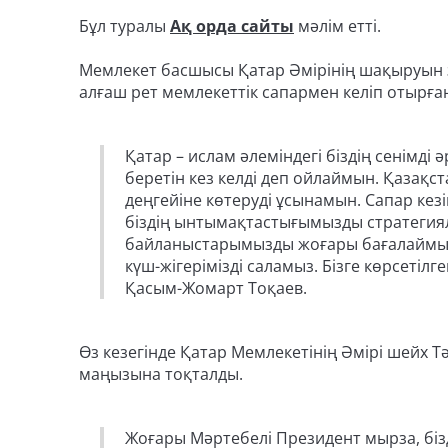
Бұл туралы
Ақ орда сайты
мәлім етті.
Мемлекет басшысы Қатар Әмірінің шақыруын з
алғаш рет мемлекеттік сапармен келіп отырға
Қатар – ислам әлеміндегі біздің сенімді 
беретін кез келді деп ойлаймын. Қазақс
деңгейіне көтеруді ұсынамын. Сапар кез
біздің ынтымақтастығымызды стратегиялы
байланыстарымызды жоғары бағалаймыз
күш-жігерімізді саламыз. Бізге көрсеті
Қасым-Жомарт Тоқаев.
Өз кезегінде Қатар Мемлекетінің Әмірі шейх 
маңызына тоқталды.
Жоғары Мәртебелі Президент мырза, бізд