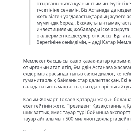
отырғаныңызға қуаныштымын. Бүгінгі ке
түсетініне сенемін. Біз Астанада да кезде
жеткізілген уағдаластықтардың жүзеге 
мүмкіндік береді. Екіжақты ынтымақтас
инвестициялық жобаларды іске асыруға мү
өкілдерімен кездесулер өткізесіз. Бұл а
беретініне сенімдімін, – деді Қатар Мемле
Мемлекет басшысы қазір қазақ-қатар қарым-қа
отырғанын атап өтіп, Әмірдің Астанаға жасағ
елдеріміз арасында тығыз саяси диалог, кеңей
гуманитарлық байланыстар қалыптасқан. Екі е
саладағы ынтымақтастықты одан әрі нығайтуға
Қасым-Жомарт Тоқаев Қатарды жақын болашақт
есептейтінін жетк. Президент Қазақстанның 
шикізаттық емес тауар түрі бойынша экспортт
тауар айналымын 500 миллион долларға дейін