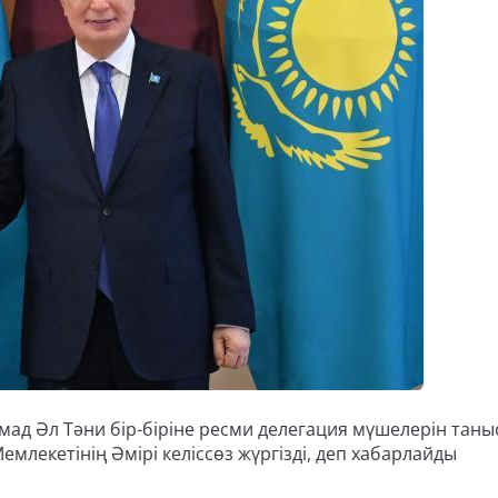
ад Әл Тәни бір-біріне ресми делегация мүшелерін таны
емлекетінің Әмірі келіссөз жүргізді, деп хабарлайды