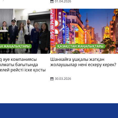
01.04.2026
АН ЖАҢАЛЫҚТАРЫ
ҚАЗАҚСТАН ЖАҢАЛЫҚТАРЫ
q әуе компаниясы
Шанхайға ұшқалы жатқан
 Алматы бағытында
жолаушылар нені ескеру керек?
елей рейсті іске қосты
30.03.2026