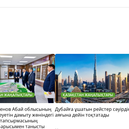
АН ЖАҢАЛЫҚТАРЫ
ҚАЗАҚСТАН ЖАҢАЛЫҚТАРЫ
тенов Абай облысының
Дубайға ұшатын рейстер сәуірді
еуетін дамыту жөніндегі
аяғына дейін тоқтатады
 тапсырмасының
барысымен танысты