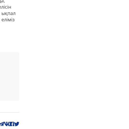
а,
лісін
а ықпал
 еліміз