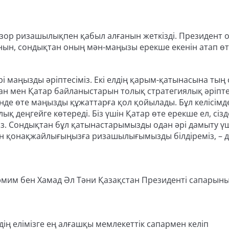
ор ризашылықпен қабыл алғанын жеткізді. Президент о
нын, сондықтан оның мән-маңызы ерекше екенін атап өтт
әрі маңызды әріптесіміз. Екі елдің қарым-қатынасына тың 
тан мен Қатар байланыстарын толық стратегиялық әріпте
інде өте маңызды құжаттарға қол қойылады. Бұл келісімд
қ деңгейге көтереді. Біз үшін Қатар өте ерекше ел, сіз
. Сондықтан бұл қатынастарымызды одан әрі дамыту ү
лген қонақжайлығыңызға ризашылығымызды білдіреміз, – д
Тәмим бен Хамад Әл Тәни Қазақстан Президенті сапарын
ің елімізге ең алғашқы мемлекеттік сапармен келіп