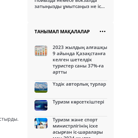
Пойызда немесе вокзалда
затыңызды ұмытсаңыз не іс...
ТАНЫМАЛ МАҚАЛАЛАР
2023 жылдың алғашқы
9 айында Қазақстанға
келген шетелдік
туристер саны 37%-ға
артты
Үздік авторлық турлар
Туризм көрсеткіштері
стырды.
Туризм және спорт
министрлігінің іске
асырған іс-шаралары