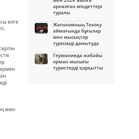
мен 2024 жылға
арналған міндеттері
туралы
сы елге
Жапонияның Тохоку
і.
аймағында бұғылар
мен мысықтар
туризмді дамытуда
серпін
стік
Германияда жабайы
орман мысығы
ер
туристерді қорқытты
дермен
шін
еді
ың мән-