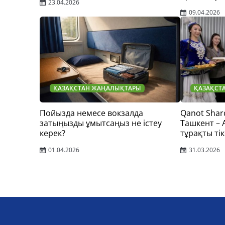
23.04.2026
09.04.2026
ҚАЗАҚСТАН ЖАҢАЛЫҚТАРЫ
ҚАЗАҚСТ
Пойызда немесе вокзалда
Qanot Shar
затыңызды ұмытсаңыз не істеу
Ташкент –
керек?
тұрақты тік
01.04.2026
31.03.2026