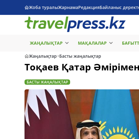
Жоба туралы
Жарнама
Редакция
Байланыс дерект
ЖАҢАЛЫҚТАР
МАҚАЛАЛАР
БАҒЫТ
Жаңалықтар
Басты жаңалықтар
Тоқаев Қатар Әмірімен 
БАСТЫ ЖАҢАЛЫҚТАР