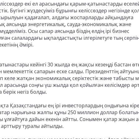
ліссөздер екі ел арасындағы қарым-қатынастарды еселе
стік. Бүгінгі жүздесуіміз бұрынғы келіссөздер негізінде қо
асырылуын қадағалап, алдағы жоспарларды айқындауға
тық аясында энергетикалық, сауда-экономикалық және
дделіміз. Осы сапар аясында біздің елдің ірі бизнес
талған салалардағы ықпалдастықты ілгерілетуге тың серпі
кетінің Әмірі.
тынастары кейінгі 30 жылда ең жақсы кезеңді бастан өт
ан мемлекеттік сапарын еске салды. Президенттің айтуын
іп келе жатқан экономикалық серіктестік және табысты 
л арасында соңғы үш жылда қол қойылған келісімдер әрт
 берік негіз болды.
а Қазақстандағы ең ірі инвесторлардың ондығына кіре
Қатар нарығына жалпы құны 250 миллион доллар болатын
ы ұлғайтуға дайын екенін айтты. Сонымен қатар жақын 
 арттыру туралы айтылды.