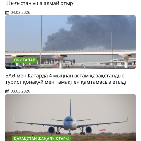
Шығыстан ұша алмай отыр
04.03.2026
ОҚИҒАЛАР
БАӘ мен Катарда 4 мыңнан астам қазақстандық
турист қонақүй мен тамақпен қамтамасыз етілді
03.03.2026
ҚАЗАҚСТАН ЖАҢАЛЫҚТАРЫ