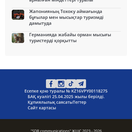
Жапонияның Тохоку аймағында
бұғылар мен мысықтар туризмді
дамытуда
Германияда жабайы орман мысығы
туристерді қорқытты
Есепке қою туралы № KZ16VPY00118275
БАҚ куәлігі 25.04.2025 жылы берілді.
Құпиялылық саясаты
Тегтер
Сайт картасы
"SDR communications" ЖШС 2023 - 2026