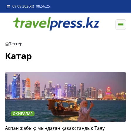
09.08.2026
08:56:25
Тегтер
Катар
ОҚИҒАЛАР
Аспан жабық: мыңдаған қазақстандық Таяу