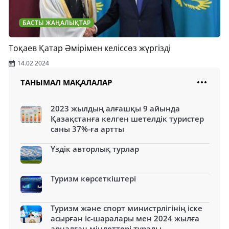
БАСТЫ ЖАҢАЛЫҚТАР
Тоқаев Қатар Әмірімен келіссөз жүргізді
14.02.2024
ТАНЫМАЛ МАҚАЛАЛАР
2023 жылдың алғашқы 9 айында
Қазақстанға келген шетелдік туристер
саны 37%-ға артты
Үздік авторлық турлар
Туризм көрсеткіштері
Туризм және спорт министрлігінің іске
асырған іс-шаралары мен 2024 жылға
арналған міндеттері туралы