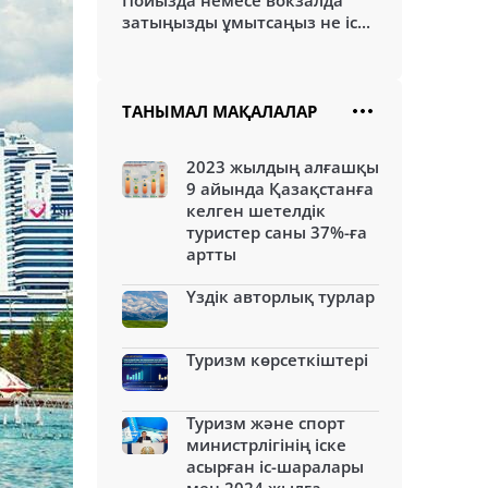
Пойызда немесе вокзалда
затыңызды ұмытсаңыз не іс...
ТАНЫМАЛ МАҚАЛАЛАР
2023 жылдың алғашқы
9 айында Қазақстанға
келген шетелдік
туристер саны 37%-ға
артты
Үздік авторлық турлар
Туризм көрсеткіштері
Туризм және спорт
министрлігінің іске
асырған іс-шаралары