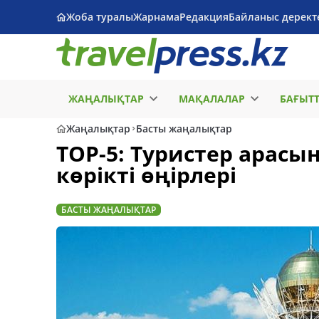
Жоба туралы
Жарнама
Редакция
Байланыс дерект
ЖАҢАЛЫҚТАР
МАҚАЛАЛАР
БАҒЫТ
Жаңалықтар
Басты жаңалықтар
TOP-5: Туристер арас
көрікті өңірлері
БАСТЫ ЖАҢАЛЫҚТАР