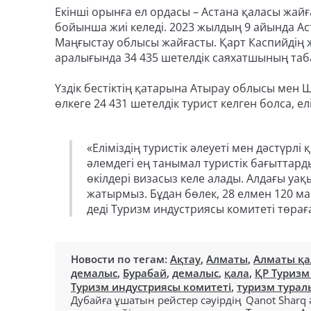
Екінші орынға ел ордасы – Астана қаласы жайға
бойынша жиі келеді. 2023 жылдың 9 айында Аст
Маңғыстау облысы жайғасты. Қарт Каспийдің 
аралығында 34 435 шетелдік саяхатшының та
Үздік бестіктің қатарына Атырау облысы мен
өлкеге 24 431 шетелдік турист келген болса, ел
«Еліміздің туристік әлеуеті мен дәстүр
әлемдегі ең танымал туристік бағыттарды
өкілдері визасыз келе алады. Алдағы уақы
жатырмыз. Бұдан бөлек, 28 елмен 120 м
деді Туризм индустриясы комитеті төрағ
Новости по тегам:
Ақтау
,
Алматы
,
Алматы қа
демалыс
,
Бурабай
,
демалыс
,
қала
,
ҚР Туризм
Туризм индустриясы комитеті
,
туризм турал
Дубайға ұшатын рейстер сәуірдің
Qanot Sharq