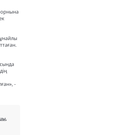
і орнына
ек
мұнайлы
ттаған.
асында
дің
ған», -
шы
,