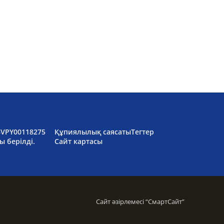
6VPY00118275
Құпиялылық саясаты
Тегтер
ы берілді.
Сайт картасы
Сайт әзірлемесі “
СмартСайт
”