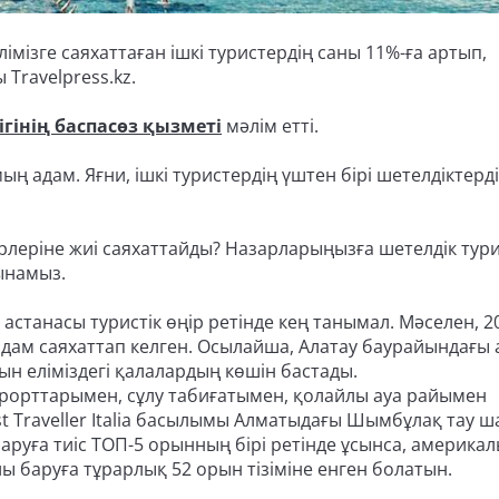
ізге саяхаттаған ішкі туристердің саны 11%-ға артып,
Travelpress.kz.
гінің баспасөз қызметі
мәлім етті.
ың адам. Яғни, ішкі туристердің үштен бірі шетелдіктерд
ірлеріне жиі саяхаттайды? Назарларыңызға шетелдік тури
сынамыз.
 астанасы туристік өңір ретінде кең танымал. Мәселен, 2
дам саяхаттап келген. Осылайша, Алатау баурайындағы 
ын еліміздегі қалалардың көшін бастады.
урорттарымен, сұлу табиғатымен, қолайлы ауа райымен
t Traveller Italia басылымы Алматыдағы Шымбұлақ тау ш
аруға тиіс ТОП-5 орынның бірі ретінде ұсынса, америка
 баруға тұрарлық 52 орын тізіміне енген болатын.