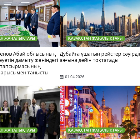
АН ЖАҢАЛЫҚТАРЫ
ҚАЗАҚСТАН ЖАҢАЛЫҚТАРЫ
тенов Абай облысының
Дубайға ұшатын рейстер сәуірді
еуетін дамыту жөніндегі
аяғына дейін тоқтатады
 тапсырмасының
барысымен танысты
01.04.2026
АН ЖАҢАЛЫҚТАРЫ
ҚАЗАҚСТАН ЖАҢАЛЫҚТАРЫ