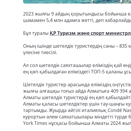
2023 жылғы 9 айдың қорытындысы бойынша елім
шамамен 5,4 млн адамға жетті, деп хабарлайды 
Бұл туралы
ҚР Туризм жəне спорт министрлі
Оның ішінде шетелдік туристердің саны – 835 м
үлесіне тиесілі.
Ал сол шетелдік саяхташылар еліміздің қай өң
ең қөп қабылдаған еліміздегі ТОП-5 қаланы ұ
Шетелдік туристер арасында еліміздің оңтүстік
жылғы алғашқы тоғыз айда Алматыға 409 394 а
Алматы шетелдік туристерді ең қөп қабылдайт
Алматы қаласы шетелдіктер үшін тау-шаңғы к
тартымды. Жуырда әйгілі италиялық Condé Nas
курортын әлем саяхатшылары міндетті түрде б
York Times нұсқасы бойынша Алматы 2024 жылы