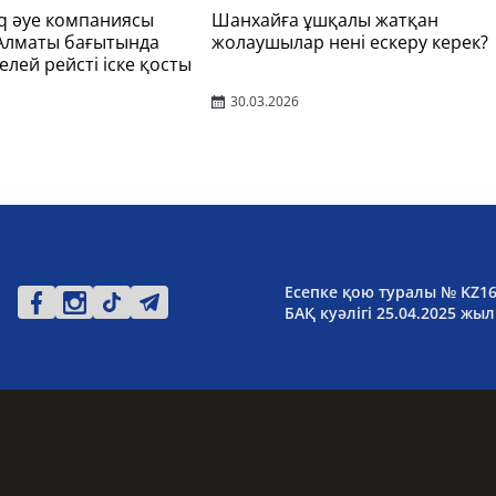
q әуе компаниясы
Шанхайға ұшқалы жатқан
 Алматы бағытында
жолаушылар нені ескеру керек?
елей рейсті іске қосты
30.03.2026
Есепке қою туралы № KZ1
БАҚ куәлігі 25.04.2025 жыл