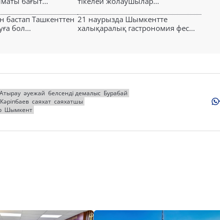
маты бағыт...
тікелей жолаушылар...
н бастап Ташкенттен
21 наурызда Шымкентте
ға бол...
халықаралық гастрономия фес...
Атырау
әуежай
белсенді демалыс
Бурабай
 Кәріпбаев
саяхат
саяхатшы
р
Шымкент