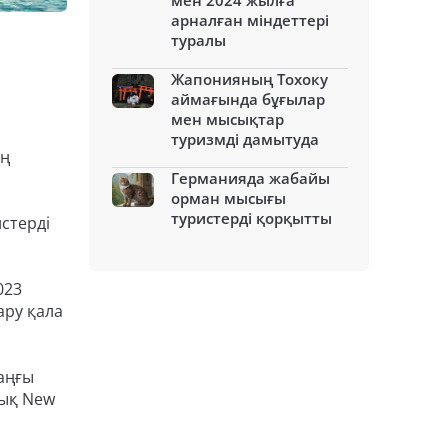
мен 2024 жылға
арналған міндеттері
туралы
Жапонияның Тохоку
аймағында бұғылар
мен мысықтар
туризмді дамытуда
ің
Германияда жабайы
орман мысығы
туристерді қорқытты
стерді
023
ару қала
аңғы
лық New