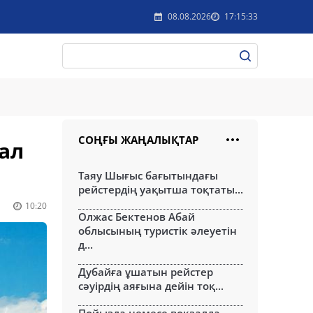
08.08.2026
17:15:33
СОҢҒЫ ЖАҢАЛЫҚТАР
ал
Таяу Шығыс бағытындағы
рейстердің уақытша тоқтаты...
10:20
Олжас Бектенов Абай
облысының туристік әлеуетін
д...
Дубайға ұшатын рейстер
сәуірдің аяғына дейін тоқ...