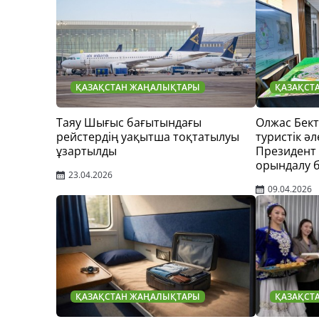
ҚАЗАҚСТАН ЖАҢАЛЫҚТАРЫ
ҚАЗАҚСТ
Таяу Шығыс бағытындағы
Олжас Бек
рейстердің уақытша тоқтатылуы
туристік әл
ұзартылды
Президент
орындалу 
23.04.2026
09.04.2026
ҚАЗАҚСТАН ЖАҢАЛЫҚТАРЫ
ҚАЗАҚСТ