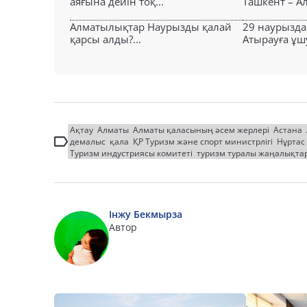
аяғына дейін тоқ...
Ташкент – Ал
Алматылықтар Наурызды қалай
29 наурызда
қарсы алды?...
Атырауға ұшу
Ақтау
Алматы
Алматы қаласының әсем жерлері
Астана
демалыс
қала
ҚР Туризм және спорт министрлігі
Нұртас
Туризм индустриясы комитеті
туризм туралы жаңалықта
Інжу Бекмырза
Автор