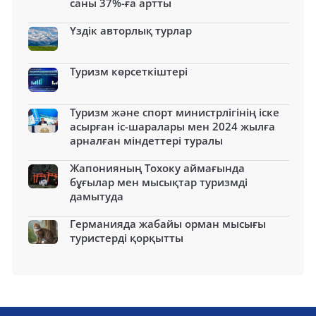
саны 37%-ға артты
Үздік авторлық турлар
Туризм көрсеткіштері
Туризм және спорт министрлігінің іске
асырған іс-шаралары мен 2024 жылға
арналған міндеттері туралы
Жапонияның Тохоку аймағында
бұғылар мен мысықтар туризмді
дамытуда
Германияда жабайы орман мысығы
туристерді қорқытты