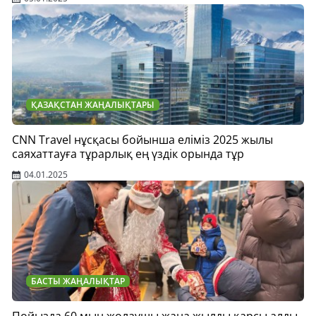
ҚАЗАҚСТАН ЖАҢАЛЫҚТАРЫ
CNN Travel нұсқасы бойынша еліміз 2025 жылы
саяхаттауға тұрарлық ең үздік орында тұр
04.01.2025
БАСТЫ ЖАҢАЛЫҚТАР