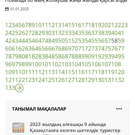
Пойызда 60 мың жолаушы жаңа жылды қарсы алды
01.01.2025
1
2
3
4
5
6
7
8
9
10
11
12
13
14
15
16
17
18
19
20
21
22
23
24
25
26
27
28
29
30
31
32
33
34
35
36
37
38
39
40
41
42
43
44
45
46
47
48
49
50
51
52
53
54
55
56
57
58
59
60
61
62
63
64
65
66
67
68
69
70
71
72
73
74
75
76
77
78
79
80
81
82
83
84
85
86
87
88
89
90
91
92
93
94
95
96
97
98
99
100
101
102
103
104
105
106
107
108
109
110
111
112
113
114
115
116
117
118
119
120
121
122
123
124
125
126
127
128
129
130
131
132
133
ТАНЫМАЛ МАҚАЛАЛАР
2023 жылдың алғашқы 9 айында
Қазақстанға келген шетелдік туристер