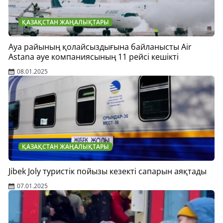
ҚАЗАҚСТАН ЖАҢАЛЫҚТАРЫ
Ауа райының қолайсыздығына байланысты Air
Astana әуе компаниясының 11 рейсі кешікті
08.01.2025
ҚАЗАҚСТАН ЖАҢАЛЫҚТАРЫ
Jibek Joly туристік пойызы кезекті сапарын аяқтады
07.01.2025