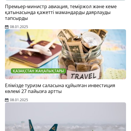
Премьер-министр авиация, теміржол және кеме
қатынасында қажетті мамандарды даярлауды
тапсырды
08.01.2025
ҚАЗАҚСТАН ЖАҢАЛЫҚТАРЫ
Елімізде туризм саласына құйылған инвестиция
көлемі 27 пайызға артты
08.01.2025