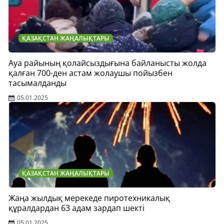
ҚАЗАҚСТАН ЖАҢАЛЫҚТАРЫ
Ауа райының қолайсыздығына байланысты жолда
қалған 700-ден астам жолаушы пойызбен
тасымалданды
05.01.2025
ҚАЗАҚСТАН ЖАҢАЛЫҚТАРЫ
Жаңа жылдық мерекеде пиротехникалық
құралдардан 63 адам зардап шекті
05.01.2025