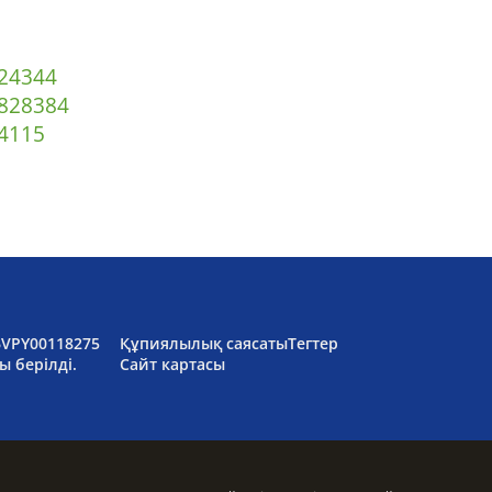
2
43
44
82
83
84
4
115
6VPY00118275
Құпиялылық саясаты
Тегтер
ы берілді.
Сайт картасы