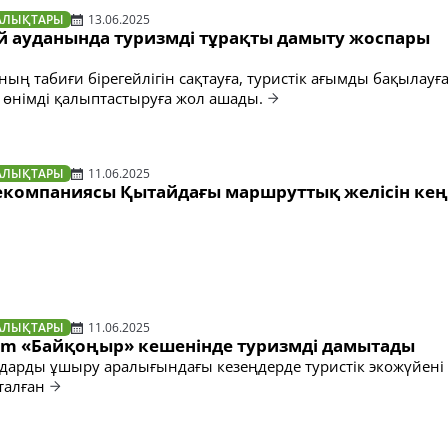
АЛЫҚТАРЫ
13.06.2025
й ауданында туризмді тұрақты дамыту жоспары
ың табиғи бірегейлігін сақтауға, туристік ағымды бақылауғ
к өнімді қалыптастыруға жол ашады.
АЛЫҚТАРЫ
11.06.2025
әуекомпаниясы Қытайдағы маршруттық желіcін ке
АЛЫҚТАРЫ
11.06.2025
ism «Байқоңыр» кешенінде туризмді дамытады
арды ұшыру аралығындағы кезеңдерде туристік экожүйені
талған