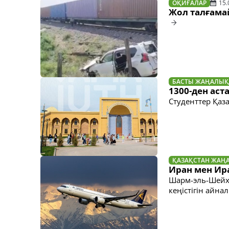
ОҚИҒАЛАР
15.
Жол талғама
БАСТЫ ЖАҢАЛЫҚ
1300-ден аст
Студенттер Қаз
ҚАЗАҚСТАН ЖАҢ
Иран мен Ира
Шарм-эль-Шейх,
кеңістігін айн