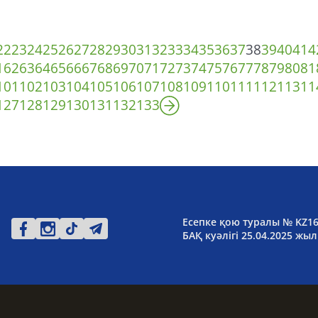
22
23
24
25
26
27
28
29
30
31
32
33
34
35
36
37
38
39
40
41
4
1
62
63
64
65
66
67
68
69
70
71
72
73
74
75
76
77
78
79
80
81
101
102
103
104
105
106
107
108
109
110
111
112
113
11
127
128
129
130
131
132
133
Есепке қою туралы № KZ1
БАҚ куәлігі 25.04.2025 жыл