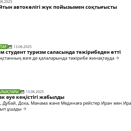
06.2025
йтын автокөлігі жүк пойызымен соқтығысты
ТАР
13.06.2025
ам студент туризм саласында тәжірибеден өтті
ақстанның өзге де қалаларында тәжірибе жинақтауда
АЛЫҚТАРЫ
13.06.2025
к әуе кеңістігі жабылды
 Дубай, Доха, Манама және Мединаға рейстер Иран мен Ира
алып ұшады