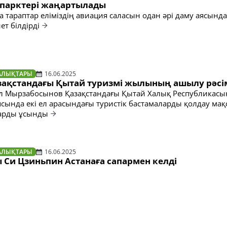
уепарктері жаңартылады
 тараптар еліміздің авиация саласын одан әрі даму аясында
т білдірді
АЛЫҚТАРЫ
16.06.2025
зақстандағы Қытай туризмі жылының ашылу рәсім
ол Мырзабосынов Қазақстандағы Қытай Халық Республикас
сында екі ел арасындағы туристік бастамаларды қолдау ма
ларды ұсынды
АЛЫҚТАРЫ
16.06.2025
 Си Цзиньпин Астанаға сапармен келді