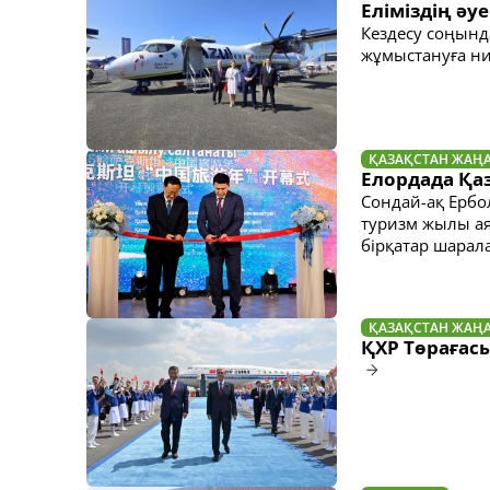
Еліміздің ә
Кездесу соңында
жұмыстануға ние
ҚАЗАҚСТАН ЖАҢ
Елордада Қа
Сондай-ақ Ерб
туризм жылы ая
бірқатар шара
ҚАЗАҚСТАН ЖАҢ
ҚХР Төрағасы