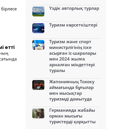
Үздік авторлық турлар
 бірлесе
Туризм көрсеткіштері
Туризм және спорт
і өтті
министрлігінің іске
ының
асырған іс-шаралары
қсатында
мен 2024 жылға
арналған міндеттері
туралы
Жапонияның Тохоку
аймағында бұғылар
мен мысықтар
туризмді дамытуда
Германияда жабайы
орман мысығы
туристерді қорқытты