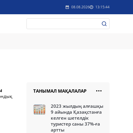
08.08.2026
13:15:44
ы
ТАНЫМАЛ МАҚАЛАЛАР
иондық
2023 жылдың алғашқы
9 айында Қазақстанға
келген шетелдік
туристер саны 37%-ға
артты