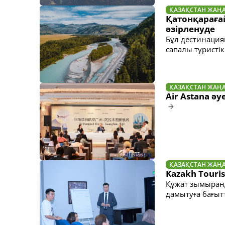
ҚАЗАҚСТАН ЖАҢ
Қатонқараға
әзірленуде
Бұл дестинациян
сапалы туристі
ҚАЗАҚСТАН ЖАҢ
Air Astana 
ҚАЗАҚСТАН ЖАҢ
Kazakh Tour
Құжат зымыранд
дамытуға бағыт