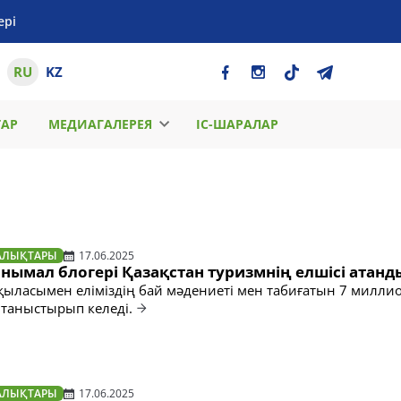
ері
RU
KZ
ТАР
МЕДИАГАЛЕРЕЯ
ІС-ШАРАЛАР
АЛЫҚТАРЫ
17.06.2025
нымал блогері Қазақстан туризмнің елшісі атанд
ықыласымен еліміздің бай мәдениеті мен табиғатын 7 милл
таныстырып келеді.
АЛЫҚТАРЫ
17.06.2025