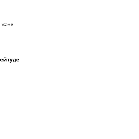
а және
ңейтуде