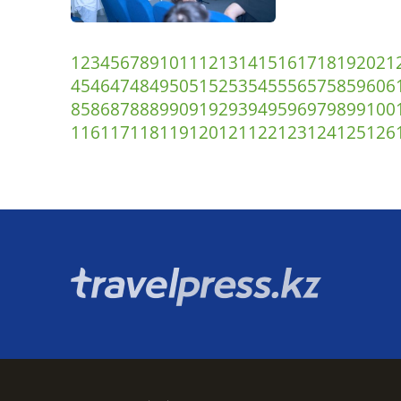
1
2
3
4
5
6
7
8
9
10
11
12
13
14
15
16
17
18
19
20
21
45
46
47
48
49
50
51
52
53
54
55
56
57
58
59
60
6
85
86
87
88
89
90
91
92
93
94
95
96
97
98
99
100
116
117
118
119
120
121
122
123
124
125
126