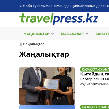
Жоба туралы
Жарнама
Редакция
Байланыс дерект
ЖАҢАЛЫҚТАР
МАҚАЛАЛАР
БАҒЫТ
Жаңалықтар
Жаңалықтар
ҚАЗАҚСТАН ЖАҢ
Қытайдың та
Блогер өзінің 
аудиториясына 
ҚАЗАҚСТАН ЖАҢ