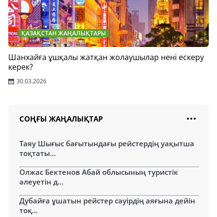
ҚАЗАҚСТАН ЖАҢАЛЫҚТАРЫ
Шанхайға ұшқалы жатқан жолаушылар нені ескеру
керек?
30.03.2026
СОҢҒЫ ЖАҢАЛЫҚТАР
Таяу Шығыс бағытындағы рейстердің уақытша
тоқтаты...
Олжас Бектенов Абай облысының туристік
әлеуетін д...
Дубайға ұшатын рейстер сәуірдің аяғына дейін
тоқ...