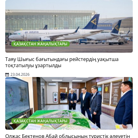
ҚАЗАҚСТАН ЖАҢАЛЫҚТАРЫ
Таяу Шығыс бағытындағы рейстердің уақытша
тоқтатылуы ұзартылды
23.04.2026
ҚАЗАҚСТАН ЖАҢАЛЫҚТАРЫ
Олжас Бектенов Абай облысының туристік әлеуетін