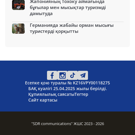
Жапонияның Тохоку аймағында
бұғылар мен мысықтар туризмді
дамытуда
Германияда жабайы орман мысығы
туристерді қорқытты
Есепке қою туралы № KZ16VPY00118275
БАҚ куәлігі 25.04.2025 жылы берілді.
Құпиялылық саясаты
Тегтер
Сайт картасы
"SDR communications" ЖШС 2023 - 2026