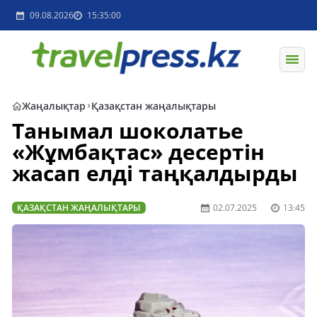
09.08.2026
15:35:00
Жаңалықтар
Қазақстан жаңалықтары
Танымал шоколатье
«Жұмбақтас» десертін
жасап елді таңқалдырды
ҚАЗАҚСТАН ЖАҢАЛЫҚТАРЫ
02.07.2025
13:45