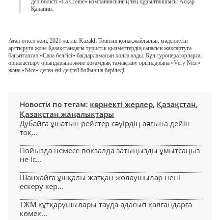
деп бөлісті «La Crème» компаниясының тең құрылтайшысы Асқар
Қанапин.
Атап өткен жөн, 2021 жылы Kazakh Tourism қонақжайлылық мәдениетін
арттыруға және Қазақстандағы туристік қызметтердің сапасын жақсартуға
бағытталған «Сапа белгісі» бағдарламасын қолға алды. Бұл туроператорларға,
орналастыру орындарына және қоғамдық тамақтану орындарына «Very Nice»
және «Nice» деген екі деңгей бойынша беріледі.
Новости по тегам:
көрнекті жерлер
,
Қазақстан
,
Қазақстан жаңалықтары
Дубайға ұшатын рейстер сәуірдің аяғына дейін
тоқ...
Пойызда немесе вокзалда затыңызды ұмытсаңыз
не іс...
Шанхайға ұшқалы жатқан жолаушылар нені
ескеру кер...
ТЖМ құтқарушылары тауда адасып қалғандарға
көмек...