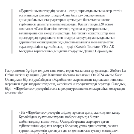
«Туристік қызметтердің сапасы – елдің тартымдылығына әсер ететін
аса маңызды фактор. Біздің «Сапа белгісі» бағдарламасы
қонақжайлылық стандарттарын арттыруға бағытталған және
турбизнесті дамытуға ынталандырады. Қазіргі таңда 220 астам
компания «Сапа белгісін» иеленіп, туризм индустриясының
талаптарына сай екендігін растады. Біз табиғи ескерткіштер мен
орындардың құндылығы мен оларды сақтаудың маңыздылығын
дәріптейтін кәсіпкерлеріміздің бастамашылығы мен әлеуметтік
жауапкершілігін құптаймыз», – деді «Kazakh Tourism» ҰК» АҚ
Басқарма төрағасының міндетін атқарушы
Даниел Сержанұлы
.
Гастрономия бүгінде тек дәм ғана емес, терең мағынаны да ұсынады. Жобаға La
Crème негізін қалаушы Дана Канапина бастама танытқан. Ол 2024 жылы Ханс
Овандомен бірге Бурабайдағы «Жұмбақтас» жартасының тарихымен танысты,
жергілікті тұрғындармен тілдесіп, жергілікті ингредиенттерді зерттеді. Олардың
бірі – «Жұмбақтас» десертінің соңғы рецептурасына енген жергілікті омартадан
алынған бал.
«Біз «Жұмбақтас» десертін әзірлеу арқылы дәмді жеткізумен қатар
Бурабайдың сұлулығы туралы көбірек адамды білуге
шабыттандырғымыз келді. Осындай ерекше жерлерге деген
сүйіспеншілік арқылы оларды болашақ ұрпақ үшін сақтап, саналы
туризм мәдениетін дамытуға деген ұмтылысты туғызу маңызды», –