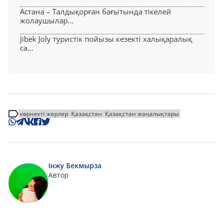
Астана – Талдықорған бағытында тікелей
жолаушылар...
Jibek Joly туристік пойызы кезекті халықаралық
са...
көрнекті жерлер
Қазақстан
Қазақстан жаңалықтары
Інжу Бекмырза
Автор