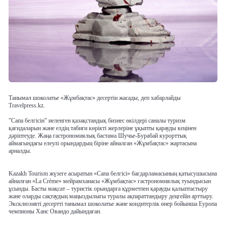
Танымал шоколатье «Жұмбақтас» десертін жасады, деп хабарлайды
Travelpress.kz.
”
Сапа белгісін” иеленген қазақстандық бизнес өкілдері саналы туризм
қағидаларын және елдің табиғи көрікті жерлеріне ұқыпты қарауды кеңінен
дәріптеуде. Жаңа гастрономиялық бастама Шучье-Бурабай курорттық
аймағындағы елеулі орындардың біріне айналған «Жұмбақтас» жартасына
арналды.
Kazakh Tourism жүзеге асыратын «Сапа белгісі» бағдарламасының қатысушысына
айналған «La Crème» мейрамханасы «Жұмбақтас» гастрономиялық туындысын
ұсынды. Басты мақсат – туристік орындарға құрметпен қарауды қалыптастыру
және оларды сақтаудың маңыздылығы туралы ақпараттандыру деңгейін арттыру.
Эксклюзивті десертті танымал шоколатье және кондитерлік өнер бойынша Еуропа
чемпионы Ханс Овандо дайындаған.