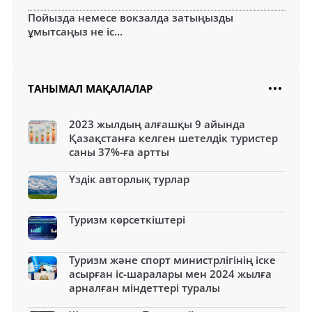
Пойызда немесе вокзалда затыңызды
ұмытсаңыз не іс...
ТАНЫМАЛ МАҚАЛАЛАР
2023 жылдың алғашқы 9 айында
Қазақстанға келген шетелдік туристер
саны 37%-ға артты
Үздік авторлық турлар
Туризм көрсеткіштері
Туризм және спорт министрлігінің іске
асырған іс-шаралары мен 2024 жылға
арналған міндеттері туралы