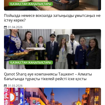
ҚАЗАҚСТАН ЖАҢАЛЫҚТАРЫ
Пойызда немесе вокзалда затыңызды ұмытсаңыз не
істеу керек?
01.04.2026
ҚАЗАҚСТАН ЖАҢАЛЫҚТАРЫ
Qanot Sharq әуе компаниясы Ташкент – Алматы
бағытында тұрақты тікелей рейсті іске қосты
31.03.2026