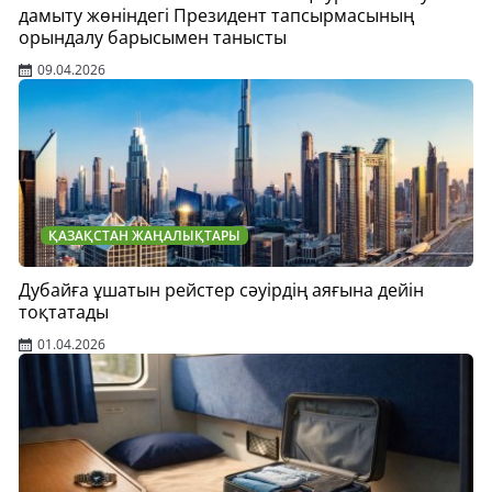
дамыту жөніндегі Президент тапсырмасының
орындалу барысымен танысты
09.04.2026
ҚАЗАҚСТАН ЖАҢАЛЫҚТАРЫ
Дубайға ұшатын рейстер сәуірдің аяғына дейін
тоқтатады
01.04.2026