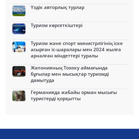
Үздік авторлық турлар
Туризм көрсеткіштері
Туризм және спорт министрлігінің іске
асырған іс-шаралары мен 2024 жылға
арналған міндеттері туралы
Жапонияның Тохоку аймағында
бұғылар мен мысықтар туризмді
дамытуда
Германияда жабайы орман мысығы
туристерді қорқытты