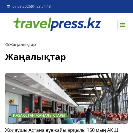
07.08.2026
23:54:48
Жаңалықтар
Жаңалықтар
ҚАЗАҚСТАН ЖАҢАЛЫҚТАРЫ
Жолаушы Астана әуежайы арқылы 160 мың АҚШ