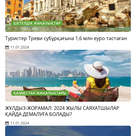
ШЕТЕЛДІК ЖАҢАЛЫҚТАР
Туристер Треви субұрқағына 1,6 млн еуро тастаған
11.01.2024
ҚАЗАҚСТАН ЖАҢАЛЫҚТАРЫ
ЖҰЛДЫЗ-ЖОРАМАЛ: 2024 ЖЫЛЫ САЯХАТШЫЛАР
ҚАЙДА ДЕМАЛУҒА БОЛАДЫ?
11.01.2024