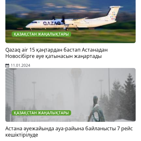
ҚАЗАҚСТАН ЖАҢАЛЫҚТАРЫ
Qazaq air 15 қаңтардан бастап Астанадан
Новосібірге әуе қатынасын жаңартады
11.01.2024
ҚАЗАҚСТАН ЖАҢАЛЫҚТАРЫ
Астана әуежайында ауа-райына байланысты 7 рейс
кешіктірілуде