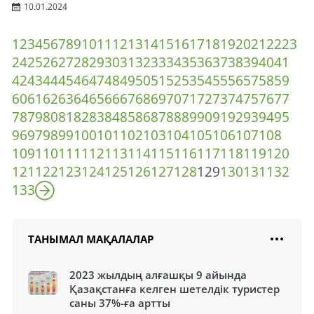
10.01.2024
1
2
3
4
5
6
7
8
9
10
11
12
13
14
15
16
17
18
19
20
21
22
23
24
25
26
27
28
29
30
31
32
33
34
35
36
37
38
39
40
41
42
43
44
45
46
47
48
49
50
51
52
53
54
55
56
57
58
59
60
61
62
63
64
65
66
67
68
69
70
71
72
73
74
75
76
77
78
79
80
81
82
83
84
85
86
87
88
89
90
91
92
93
94
95
96
97
98
99
100
101
102
103
104
105
106
107
108
109
110
111
112
113
114
115
116
117
118
119
120
121
122
123
124
125
126
127
128
129
130
131
132
133
ТАНЫМАЛ МАҚАЛАЛАР
2023 жылдың алғашқы 9 айында
Қазақстанға келген шетелдік туристер
саны 37%-ға артты