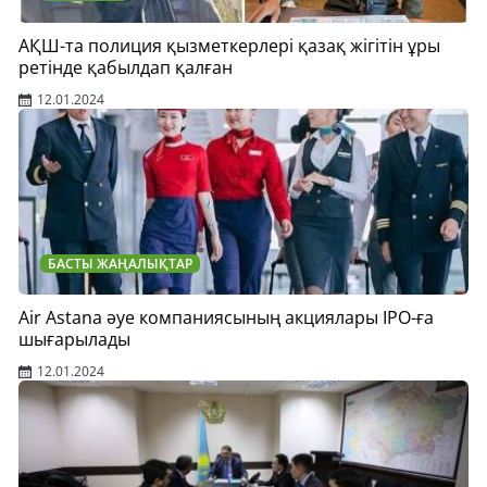
АҚШ-та полиция қызметкерлері қазақ жігітін ұры
ретінде қабылдап қалған
12.01.2024
БАСТЫ ЖАҢАЛЫҚТАР
Air Astana әуе компаниясының акциялары IPO-ға
шығарылады
12.01.2024