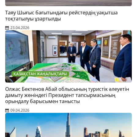
Таяу Шығыс бағытындағы рейстердің уақытша
тоқтатылуы ұзартылды
23.04.2026
ҚАЗАҚСТАН ЖАҢАЛЫҚТАРЫ
Олжас Бектенов Абай облысының туристік әлеуетін
дамыту жөніндегі Президент тапсырмасының
орындалу барысымен танысты
09.04.2026