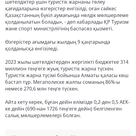
шетелдіктер үшін туристік жарнаны төлеу
қағидаларына өзгерістер енгізілді, оған сәйкес
Қазақстанның бүкіл аумағында нөлдік мөлшерлеме
қолданылатын болады», - деп хабарлады ҚР Туризм
және спорт министрлігінің баспасөз қызметі.
Өзгерістер ағымдағы жылдың 9 қаңтарында
қолданысқа енгізіледі.
2023 жылы шетелдіктерден жергілікті бюджетке 314
миллион теңгеге жуық туристік жарна түскен.
Туристік жарна түсімі бойынша Алматы қаласы көш
бастап тұр. Мегаполиске жалпы соманың 86%-ы
немесе 270,6 млн теңге түскен.
Айта кету керек, бұған дейін елімізде 0,2-ден 0,5 АЕК-
ке дейін (690-нан 1726 теңгеге дейін) белгіленген
салық мөлшерлемелері болған.