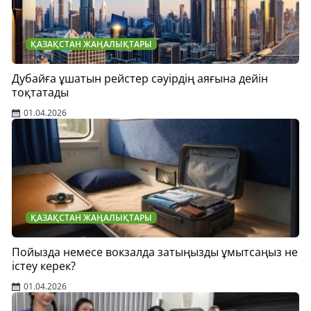
ҚАЗАҚСТАН ЖАҢАЛЫҚТАРЫ
Дубайға ұшатын рейстер сәуірдің аяғына дейін
тоқтатады
01.04.2026
ҚАЗАҚСТАН ЖАҢАЛЫҚТАРЫ
Пойызда немесе вокзалда затыңызды ұмытсаңыз не
істеу керек?
01.04.2026