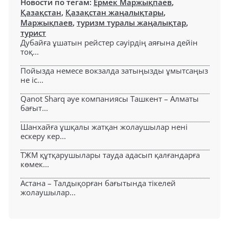
Новости по тегам:
Ермек Маржықпаев
,
Қазақстан
,
Қазақстан жаңалықтары
,
Маржықпаев
,
туризм туралы жаңалықтар
,
турист
Дубайға ұшатын рейстер сәуірдің аяғына дейін
тоқ...
Пойызда немесе вокзалда затыңызды ұмытсаңыз
не іс...
Qanot Sharq әуе компаниясы Ташкент – Алматы
бағыт...
Шанхайға ұшқалы жатқан жолаушылар нені
ескеру кер...
ТЖМ құтқарушылары тауда адасып қалғандарға
көмек...
Астана – Талдықорған бағытында тікелей
жолаушылар...