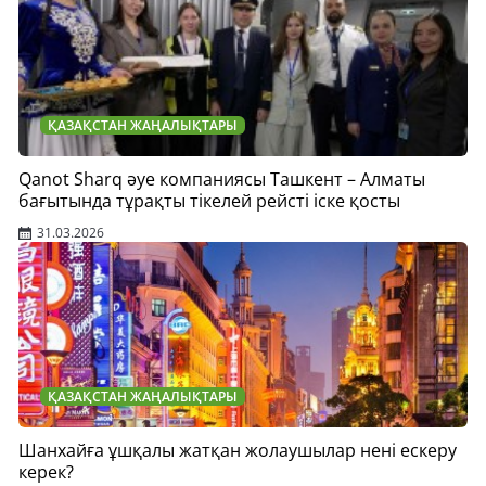
ҚАЗАҚСТАН ЖАҢАЛЫҚТАРЫ
Qanot Sharq әуе компаниясы Ташкент – Алматы
бағытында тұрақты тікелей рейсті іске қосты
31.03.2026
ҚАЗАҚСТАН ЖАҢАЛЫҚТАРЫ
Шанхайға ұшқалы жатқан жолаушылар нені ескеру
керек?