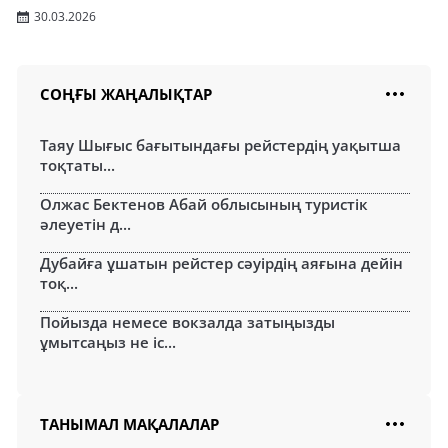
30.03.2026
СОҢҒЫ ЖАҢАЛЫҚТАР
Таяу Шығыс бағытындағы рейстердің уақытша
тоқтаты...
Олжас Бектенов Абай облысының туристік
әлеуетін д...
Дубайға ұшатын рейстер сәуірдің аяғына дейін
тоқ...
Пойызда немесе вокзалда затыңызды
ұмытсаңыз не іс...
ТАНЫМАЛ МАҚАЛАЛАР