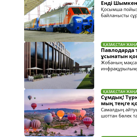
Енді Шымкен
Қосымша пойыз
байланысты сұр
ҚАЗАҚСТАН ЖАҢ
Павлодарда 
ұсынатын қо
Жобаның мақсат
инфрақұрылымд
ҚАЗАҚСТАН ЖАҢ
Сұмдық! Түрк
мың теңге қ
Самалдың айтуы
шоттан бөлек т