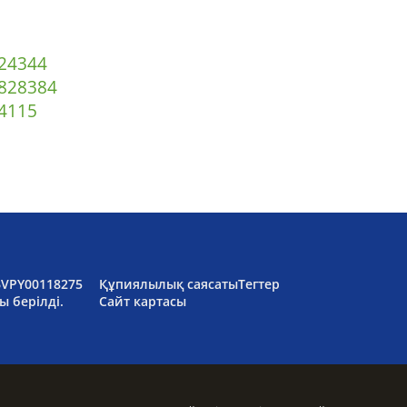
2
43
44
82
83
84
4
115
6VPY00118275
Құпиялылық саясаты
Тегтер
ы берілді.
Сайт картасы