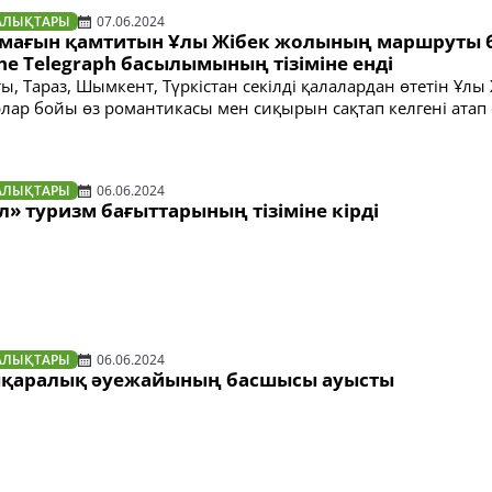
АЛЫҚТАРЫ
07.06.2024
умағын қамтитын Ұлы Жібек жолының маршруты 
e Telegraph басылымының тізіміне енді
, Тараз, Шымкент, Түркістан секілді қалалардан өтетін Ұлы
ар бойы өз романтикасы мен сиқырын сақтап келгені атап 
АЛЫҚТАРЫ
06.06.2024
л» туризм бағыттарының тізіміне кірді
АЛЫҚТАРЫ
06.06.2024
ықаралық әуежайының басшысы ауысты