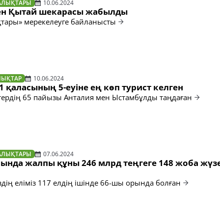
АЛЫҚТАРЫ
10.06.2024
ен Қытай шекарасы жабылды
тары» мерекелеуге байланысты
ЛЫҚТАР
10.06.2024
 қаласының 5-еуіне ең көп турист келген
тердің 65 пайызы Анталия мен Ыстамбұлды таңдаған
АЛЫҚТАРЫ
07.06.2024
ында жалпы құны 246 млрд теңгеге 148 жоба жүз
дің еліміз 117 елдің ішінде 66-шы орында болған