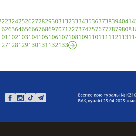
22
23
24
25
26
27
28
29
30
31
32
33
34
35
36
37
38
39
40
41
4
1
62
63
64
65
66
67
68
69
70
71
72
73
74
75
76
77
78
79
80
81
101
102
103
104
105
106
107
108
109
110
111
112
113
11
127
128
129
130
131
132
133
Есепке қою туралы № KZ1
БАҚ куәлігі 25.04.2025 жыл