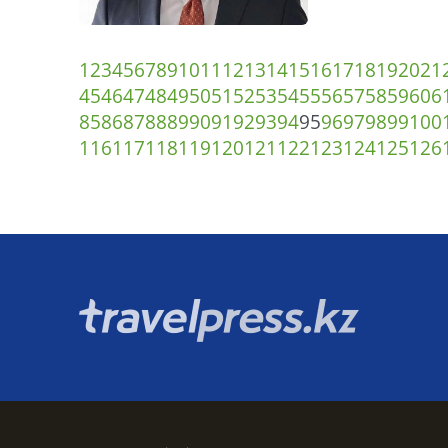
1
2
3
4
5
6
7
8
9
10
11
12
13
14
15
16
17
18
19
20
21
45
46
47
48
49
50
51
52
53
54
55
56
57
58
59
60
6
85
86
87
88
89
90
91
92
93
94
95
96
97
98
99
100
116
117
118
119
120
121
122
123
124
125
126