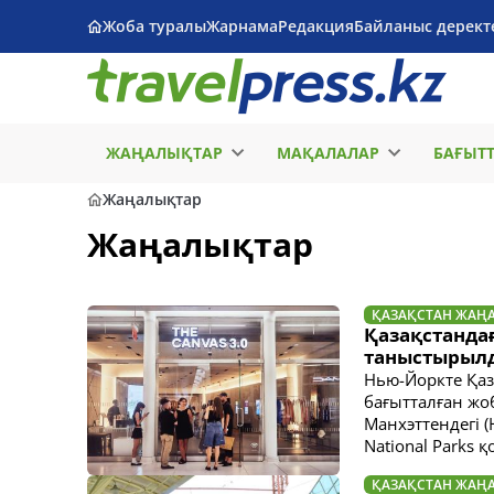
Жоба туралы
Жарнама
Редакция
Байланыс дерект
ЖАҢАЛЫҚТАР
МАҚАЛАЛАР
БАҒЫТ
Жаңалықтар
Жаңалықтар
ҚАЗАҚСТАН ЖАҢ
Қазақстанда
таныстырыл
Нью-Йоркте Қаз
бағытталған жоб
Манхэттендегі (
National Parks
ҚАЗАҚСТАН ЖАҢ