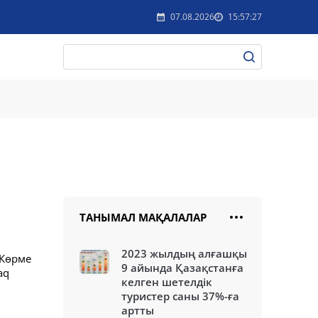
07.08.2026
15:57:27
ТАНЫМАЛ МАҚАЛАЛАР
2023 жылдың алғашқы
 Көрме
9 айында Қазақстанға
aq
келген шетелдік
туристер саны 37%-ға
артты