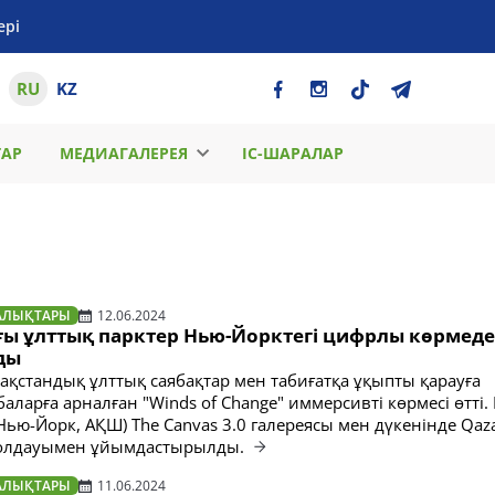
ері
RU
KZ
ТАР
МЕДИАГАЛЕРЕЯ
ІС-ШАРАЛАР
АЛЫҚТАРЫ
12.06.2024
ғы ұлттық парктер Нью-Йорктегі цифрлы көрмеде
ды
ақстандық ұлттық саябақтар мен табиғатқа ұқыпты қарауға
аларға арналған "Winds of Change" иммерсивті көрмесі өтті.
Нью-Йорк, АҚШ) The Canvas 3.0 галереясы мен дүкенінде Qaz
 қолдауымен ұйымдастырылды.
АЛЫҚТАРЫ
11.06.2024