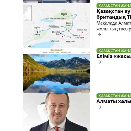
ҚАЗАҚСТАН ЖАҢ
Қазақстан а
британдық Th
Мақалада Алматы
жолының ғасырл
ҚАЗАҚСТАН ЖАҢ
Еліміз «жасы
ҚАЗАҚСТАН ЖАҢ
Алматы хал