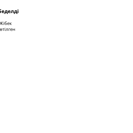
беделді
 Жібек
өтілген