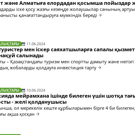
т және Алматыға елордадан қосымша пойыздар 
дарды іске қосу жазғы кезеңде жолаушылар санының арту
анысты қанағаттандыруға мүмкіндік береді
АЛЫҚТАРЫ
11.06.2024
туристер мен іскер саяхатшыларға сапалы қызмет
нақүй салынады
ы – Қазақстандағы туризм мен спортты дамыту және негізгі
ық жобаларды қолдауға инвестиция тарту
АЛЫҚТАРЫ
10.06.2024
ияда мейрамхана ішінде билеген үшін шотқа тағ
осты - желі қолданушысы
нша, ол мерекелік кеште құрбыларымен бірге 4 би билеген,
ағы ақша қосқан