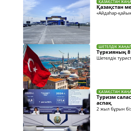
ҚАЗАҚСТАН ЖАҢ
Қазақстан м
«Айдаhар-қайық
ШЕТЕЛДІК ЖАҢА
Түркияның 81
Шетелдік турис
ҚАЗАҚСТАН ЖАҢ
Туризм салас
аспақ
2 жыл бұрын біз