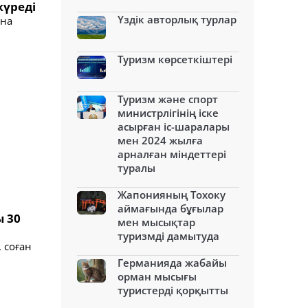
жүреді
Үздік авторлық турлар
ына
Туризм көрсеткіштері
Туризм және спорт
министрлігінің іске
асырған іс-шаралары
мен 2024 жылға
арналған міндеттері
туралы
Жапонияның Тохоку
аймағында бұғылар
ы 30
мен мысықтар
туризмді дамытуда
 соған
Германияда жабайы
орман мысығы
туристерді қорқытты