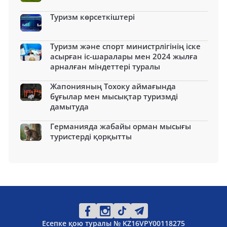
Туризм көрсеткіштері
Туризм және спорт министрлігінің іске
асырған іс-шаралары мен 2024 жылға
арналған міндеттері туралы
Жапонияның Тохоку аймағында
бұғылар мен мысықтар туризмді
дамытуда
Германияда жабайы орман мысығы
туристерді қорқытты
Есепке қою туралы № KZ16VPY00118275