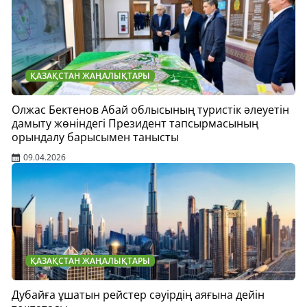
ҚАЗАҚСТАН ЖАҢАЛЫҚТАРЫ
Олжас Бектенов Абай облысының туристік әлеуетін
дамыту жөніндегі Президент тапсырмасының
орындалу барысымен танысты
09.04.2026
ҚАЗАҚСТАН ЖАҢАЛЫҚТАРЫ
Дубайға ұшатын рейстер сәуірдің аяғына дейін