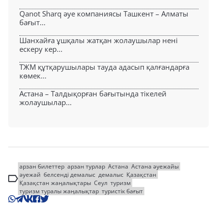
Qanot Sharq әуе компаниясы Ташкент – Алматы
бағыт...
Шанхайға ұшқалы жатқан жолаушылар нені
ескеру кер...
ТЖМ құтқарушылары тауда адасып қалғандарға
көмек...
Астана – Талдықорған бағытында тікелей
жолаушылар...
арзан билеттер
арзан турлар
Астана
Астана әуежайы
әуежай
белсенді демалыс
демалыс
Қазақстан
Қазақстан жаңалықтары
Сеул
туризм
туризм туралы жаңалықтар
туристік бағыт