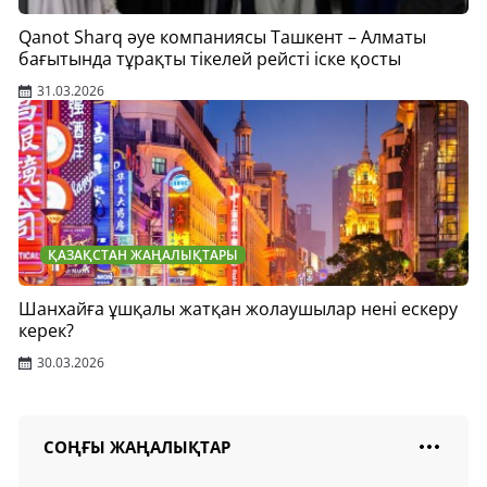
Qanot Sharq әуе компаниясы Ташкент – Алматы
бағытында тұрақты тікелей рейсті іске қосты
31.03.2026
ҚАЗАҚСТАН ЖАҢАЛЫҚТАРЫ
Шанхайға ұшқалы жатқан жолаушылар нені ескеру
керек?
30.03.2026
СОҢҒЫ ЖАҢАЛЫҚТАР