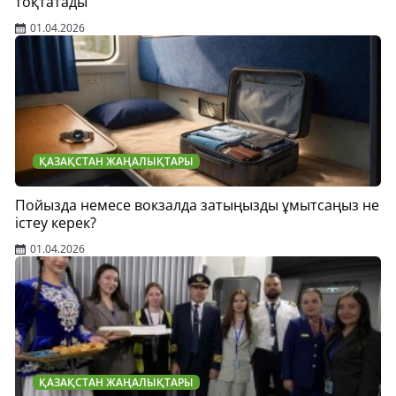
тоқтатады
01.04.2026
ҚАЗАҚСТАН ЖАҢАЛЫҚТАРЫ
Пойызда немесе вокзалда затыңызды ұмытсаңыз не
істеу керек?
01.04.2026
ҚАЗАҚСТАН ЖАҢАЛЫҚТАРЫ