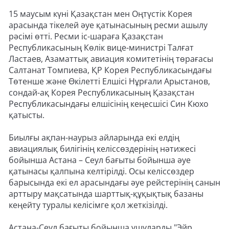
15 маусым күні Қазақстан мен Оңтүстік Корея
арасында тікелей әуе қатынасының ресми ашылу
рәсімі өтті. Ресми іс-шараға Қазақстан
Республикасының Көлік вице-министрі Талғат
Ластаев, Азаматтық авиация комитетінің төрағасы
Салтанат Томпиева, ҚР Корея Республикасындағы
Төтенше және Өкілетті Елшісі Нұрғали Арыстанов,
сондай-ақ Корея Республикасының Қазақстан
Республикасындағы елшісінің кеңесшісі Син Кюхо
қатысты.
Биылғы ақпан-наурыз айларында екі елдің
авиациялық билігінің келіссөздерінің нәтижесі
бойынша Астана – Сеул бағыты бойынша әуе
қатынасы қалпына келтірілді. Осы келіссөздер
барысында екі ел арасындағы әуе рейстерінің санын
арттыру мақсатында шарттық-құқықтық базаны
кеңейту туралы келісімге қол жеткізілді.
Астана-Сеул бағыты бойынша ұшуларды "Эйр