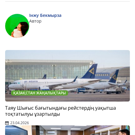
Інжу Бекмырза
Автор
ҚАЗАҚСТАН ЖАҢАЛЫҚТАРЫ
Таяу Шығыс бағытындағы рейстердің уақытша
тоқтатылуы ұзартылды
23.04.2026