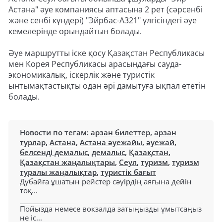
Астана" әуе компаниясы аптасына 2 рет (сәрсенбі
және сенбі күндері) "Эйрбас-А321" үлгісіндегі әуе
кемелерінде орындайтын болады.
Әуе маршрутты іске қосу Қазақстан Республикасы
мен Корея Республикасы арасындағы сауда-
экономикалық, іскерлік және туристік
ынтымақтастықты одан әрі дамытуға ықпал ететін
болады.
Новости по тегам:
арзан билеттер
,
арзан
турлар
,
Астана
,
Астана әуежайы
,
әуежай
,
белсенді демалыс
,
демалыс
,
Қазақстан
,
Қазақстан жаңалықтары
,
Сеул
,
туризм
,
туризм
туралы жаңалықтар
,
туристік бағыт
Дубайға ұшатын рейстер сәуірдің аяғына дейін
тоқ...
Пойызда немесе вокзалда затыңызды ұмытсаңыз
не іс...