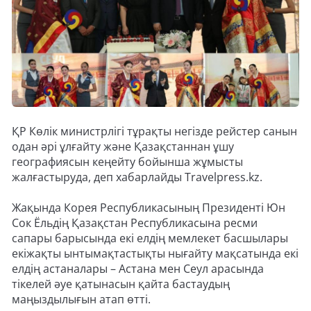
ҚР Көлік министрлігі тұрақты негізде рейстер санын
одан әрі ұлғайту және Қазақстаннан ұшу
географиясын кеңейту бойынша жұмысты
жалғастыруда, деп хабарлайды Travelpress.kz.
Жақында Корея Республикасының Президенті Юн
Сок Ёльдің Қазақстан Республикасына ресми
сапары барысында екі елдің мемлекет басшылары
екіжақты ынтымақтастықты нығайту мақсатында екі
елдің астаналары – Астана мен Сеул арасында
тікелей әуе қатынасын қайта бастаудың
маңыздылығын атап өтті.