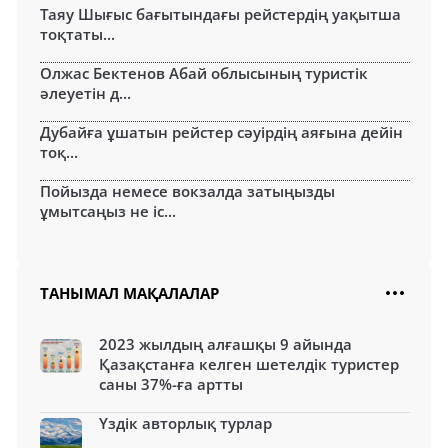
Таяу Шығыс бағытындағы рейстердің уақытша
тоқтаты...
Олжас Бектенов Абай облысының туристік
әлеуетін д...
Дубайға ұшатын рейстер сәуірдің аяғына дейін
тоқ...
Пойызда немесе вокзалда затыңызды
ұмытсаңыз не іс...
ТАНЫМАЛ МАҚАЛАЛАР
2023 жылдың алғашқы 9 айында
Қазақстанға келген шетелдік туристер
саны 37%-ға артты
Үздік авторлық турлар