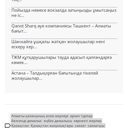
Пойызда немесе вокзалда затыңызды ұмытсаңыз
не іс...
Qanot Sharq әуе компаниясы Ташкент – Алматы
бағыт...
Шанхайға ұшқалы жатқан жолаушылар нені
ескеру кер...
ТЖМ құтқарушылары тауда адасып қалғандарға
көмек...
Астана – Талдықорған бағытында тікелей
жолаушылар...
Алматы қаласының әсем жерлері
арзан турлар
белсенді демалыс
еңбек демалысы
көрнекті жерлер
Қазақстан
Қазақстан жаңалықтары
саяхат
саяхатшы