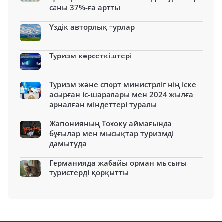
саны 37%-ға артты
Үздік авторлық турлар
Туризм көрсеткіштері
Туризм және спорт министрлігінің іске
асырған іс-шаралары мен 2024 жылға
арналған міндеттері туралы
Жапонияның Тохоку аймағында
бұғылар мен мысықтар туризмді
дамытуда
Германияда жабайы орман мысығы
туристерді қорқытты