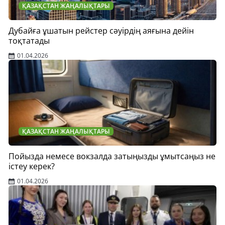
ҚАЗАҚСТАН ЖАҢАЛЫҚТАРЫ
Дубайға ұшатын рейстер сәуірдің аяғына дейін
тоқтатады
01.04.2026
ҚАЗАҚСТАН ЖАҢАЛЫҚТАРЫ
Пойызда немесе вокзалда затыңызды ұмытсаңыз не
істеу керек?
01.04.2026