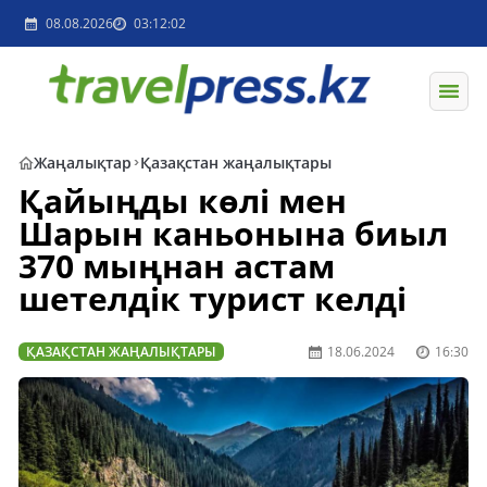
08.08.2026
03:12:02
Жаңалықтар
Қазақстан жаңалықтары
Қайыңды көлі мен
Шарын каньонына биыл
370 мыңнан астам
шетелдік турист келді
ҚАЗАҚСТАН ЖАҢАЛЫҚТАРЫ
18.06.2024
16:30