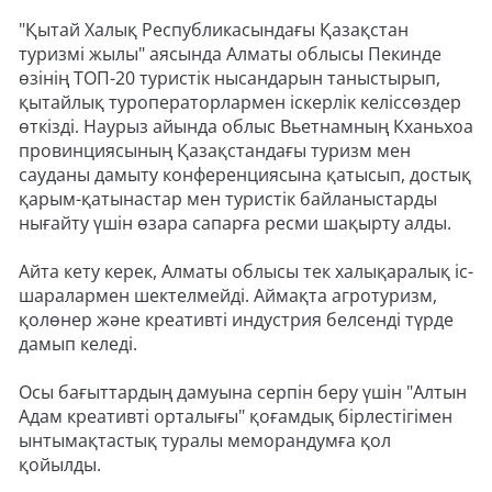
"Қытай Халық Республикасындағы Қазақстан
туризмі жылы" аясында Алматы облысы Пекинде
өзінің ТОП-20 туристік нысандарын таныстырып,
қытайлық туроператорлармен іскерлік келіссөздер
өткізді. Наурыз айында облыс Вьетнамның Кханьхоа
провинциясының Қазақстандағы туризм мен
сауданы дамыту конференциясына қатысып, достық
қарым-қатынастар мен туристік байланыстарды
нығайту үшін өзара сапарға ресми шақырту алды.
Айта кету керек, Алматы облысы тек халықаралық іс-
шаралармен шектелмейді. Аймақта агротуризм,
қолөнер және креативті индустрия белсенді түрде
дамып келеді.
Осы бағыттардың дамуына серпін беру үшін "Алтын
Адам креативті орталығы" қоғамдық бірлестігімен
ынтымақтастық туралы меморандумға қол
қойылды.