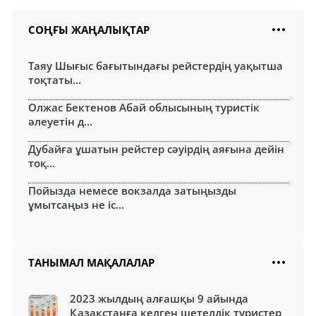
СОҢҒЫ ЖАҢАЛЫҚТАР
Таяу Шығыс бағытындағы рейстердің уақытша
тоқтаты...
Олжас Бектенов Абай облысының туристік
әлеуетін д...
Дубайға ұшатын рейстер сәуірдің аяғына дейін
тоқ...
Пойызда немесе вокзалда затыңызды
ұмытсаңыз не іс...
ТАНЫМАЛ МАҚАЛАЛАР
2023 жылдың алғашқы 9 айында
Қазақстанға келген шетелдік туристер