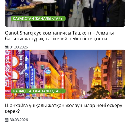
ҚАЗАҚСТАН ЖАҢАЛЫҚТАРЫ
Qanot Sharq әуе компаниясы Ташкент – Алматы
бағытында тұрақты тікелей рейсті іске қосты
31.03.2026
ҚАЗАҚСТАН ЖАҢАЛЫҚТАРЫ
Шанхайға ұшқалы жатқан жолаушылар нені ескеру
керек?
30.03.2026