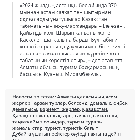
«2024 жылдың алғашқы бес айында 370
мыңнан астам саяхат пен шытырман
оқиғаларды ұнатушылар Қазақстан
табиғатының інжу-маржандары – Іле өзені,
Қайыңды көлі, Шарын каньоны және
Қаскелең шатқалына барды. Бұл табиғи
көрікті жерлердің сұлулығы мен бірегейлігі
әрқашан саяхатшылардың жүрегіне жол
табатынын көрсетіп отыр», – деп атап өтті
Алматы облысы туризм басқармасының
басшысы Қуаныш Мирамбекұлы.
Новости по тегам:
Алматы қаласының әсем
жерлері
,
арзан турлар
,
белсенді демалыс
,
еңбек
демалысы
,
көрнекті жерлер
,
Қазақстан
,
Қазақстан жаңалықтары
,
саяхат
,
саяхатшы
,
таңғажайып орындар
,
туризм туралы
жаңалықтар
,
турист
,
туристік бағыт
Дубайға ұшатын рейстер сәуірдің аяғына дейін
тоқ...