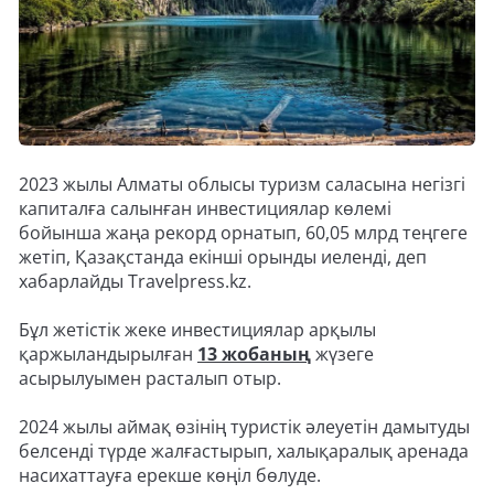
2023 жылы Алматы облысы туризм саласына негізгі
капиталға салынған инвестициялар көлемі
бойынша жаңа рекорд орнатып, 60,05 млрд теңгеге
жетіп, Қазақстанда екінші орынды иеленді, деп
хабарлайды Travelpress.kz.
Бұл жетістік жеке инвестициялар арқылы
қаржыландырылған
13 жобаның
жүзеге
асырылуымен расталып отыр.
2024 жылы аймақ өзінің туристік әлеуетін дамытуды
белсенді түрде жалғастырып, халықаралық аренада
насихаттауға ерекше көңіл бөлуде.