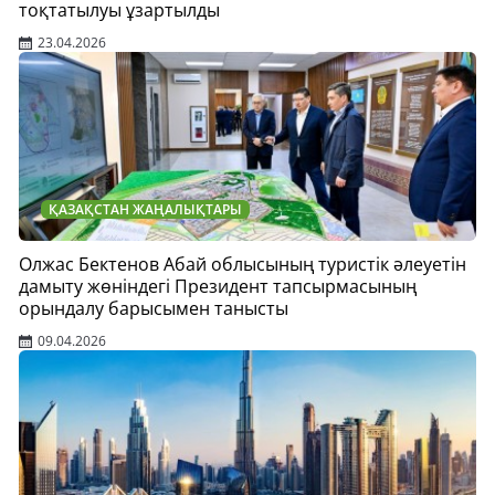
тоқтатылуы ұзартылды
23.04.2026
ҚАЗАҚСТАН ЖАҢАЛЫҚТАРЫ
Олжас Бектенов Абай облысының туристік әлеуетін
дамыту жөніндегі Президент тапсырмасының
орындалу барысымен танысты
09.04.2026