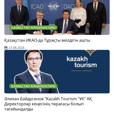
ҚАЗАҚСТАН ЖАҢАЛЫҚТАРЫ
Қазақстан ИКАО-да Тұрақты өкілдігін ашты
27.08.2024
ҚАЗАҚСТАН ЖАҢАЛЫҚТАРЫ
Әлихан Байдүсенов "Kazakh Tourism "ҰК" АҚ
Директорлар кеңесінің төрағасы болып
тағайындалды