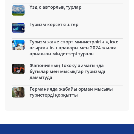
Үздік авторлық турлар
Туризм көрсеткіштері
Туризм және спорт министрлігінің іске
асырған іс-шаралары мен 2024 жылға
арналған міндеттері туралы
Жапонияның Тохоку аймағында
бұғылар мен мысықтар туризмді
дамытуда
Германияда жабайы орман мысығы
туристерді қорқытты