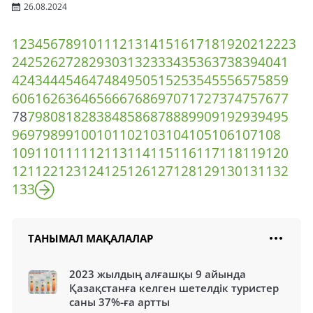
26.08.2024
1
2
3
4
5
6
7
8
9
10
11
12
13
14
15
16
17
18
19
20
21
22
23
24
25
26
27
28
29
30
31
32
33
34
35
36
37
38
39
40
41
42
43
44
45
46
47
48
49
50
51
52
53
54
55
56
57
58
59
60
61
62
63
64
65
66
67
68
69
70
71
72
73
74
75
76
77
78
79
80
81
82
83
84
85
86
87
88
89
90
91
92
93
94
95
96
97
98
99
100
101
102
103
104
105
106
107
108
109
110
111
112
113
114
115
116
117
118
119
120
121
122
123
124
125
126
127
128
129
130
131
132
133
ТАНЫМАЛ МАҚАЛАЛАР
2023 жылдың алғашқы 9 айында
Қазақстанға келген шетелдік туристер
саны 37%-ға артты