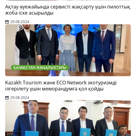
Ақтау әуежайында сервисті жақсарту үшін пилоттық
жоба іске асырылды
29.08.2024
ҚАЗАҚСТАН ЖАҢАЛЫҚТАРЫ
Kazakh Tourism және ECO Network экотуризмді
ілгерілету үшін меморандумға қол қойды
29.08.2024