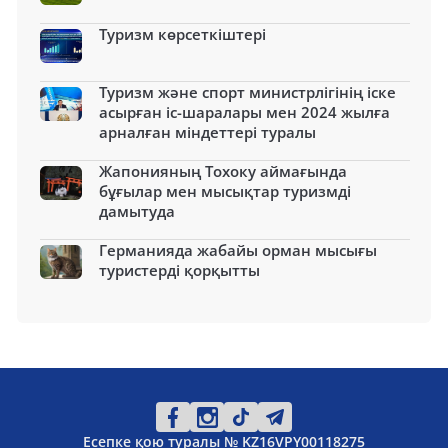
Туризм көрсеткіштері
Туризм және спорт министрлігінің іске
асырған іс-шаралары мен 2024 жылға
арналған міндеттері туралы
Жапонияның Тохоку аймағында
бұғылар мен мысықтар туризмді
дамытуда
Германияда жабайы орман мысығы
туристерді қорқытты
Есепке қою туралы № KZ16VPY00118275