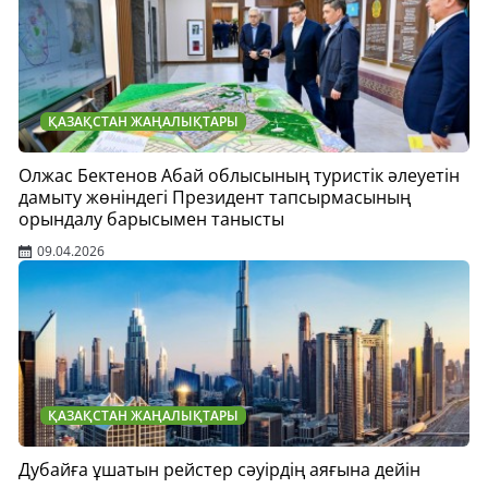
ҚАЗАҚСТАН ЖАҢАЛЫҚТАРЫ
Олжас Бектенов Абай облысының туристік әлеуетін
дамыту жөніндегі Президент тапсырмасының
орындалу барысымен танысты
09.04.2026
ҚАЗАҚСТАН ЖАҢАЛЫҚТАРЫ
Дубайға ұшатын рейстер сәуірдің аяғына дейін