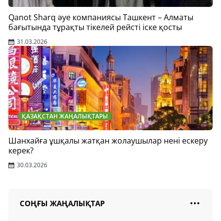
Qanot Sharq әуе компаниясы Ташкент – Алматы
бағытында тұрақты тікелей рейсті іске қосты
31.03.2026
ҚАЗАҚСТАН ЖАҢАЛЫҚТАРЫ
Шанхайға ұшқалы жатқан жолаушылар нені ескеру
керек?
30.03.2026
СОҢҒЫ ЖАҢАЛЫҚТАР