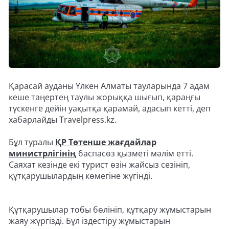
Қарасай ауданы Үлкен Алматы тауларында 7 адам
кеше таңертең таулы жорыққа шығып, қараңғы
түскенге дейін уақытқа қарамай, адасып кетті, деп
хабарлайды Travelpress.kz.
Бұл туралы
ҚР Төтенше жағдайлар
министрлігінің
баспасөз қызметі мәлім етті.
Саяхат кезінде екі турист өзін жайсыз сезініп,
құтқарушылардың көмегіне жүгінді.
Құтқарушылар тобы бөлініп, құтқару жұмыстарын
жаяу жүргізді. Бұл іздестіру жұмыстарын