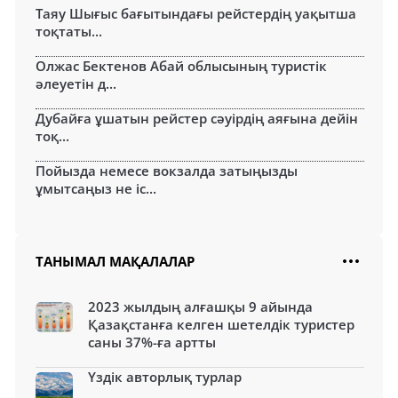
Таяу Шығыс бағытындағы рейстердің уақытша
тоқтаты...
Олжас Бектенов Абай облысының туристік
әлеуетін д...
Дубайға ұшатын рейстер сәуірдің аяғына дейін
тоқ...
Пойызда немесе вокзалда затыңызды
ұмытсаңыз не іс...
ТАНЫМАЛ МАҚАЛАЛАР
2023 жылдың алғашқы 9 айында
Қазақстанға келген шетелдік туристер
саны 37%-ға артты
Үздік авторлық турлар