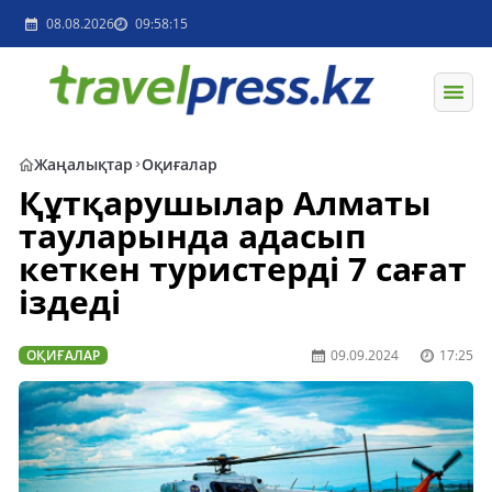
08.08.2026
09:58:15
Жаңалықтар
Оқиғалар
Құтқарушылар Алматы
тауларында адасып
кеткен туристерді 7 сағат
іздеді
ОҚИҒАЛАР
09.09.2024
17:25