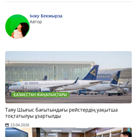
Інжу Бекмырза
Автор
ҚАЗАҚСТАН ЖАҢАЛЫҚТАРЫ
Таяу Шығыс бағытындағы рейстердің уақытша
тоқтатылуы ұзартылды
23.04.2026