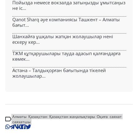
Пойызда немесе вокзалда затыңызды ұмытсаңыз
не іс...
Qanot Sharq әуе компаниясы Ташкент – Алматы
бағыт...
Шанхайға ұшқалы жатқан жолаушылар нені
ескеру кер...
ТЖМ құтқарушылары тауда адасып қалғандарға
көмек...
Астана – Талдықорған бағытында тікелей
жолаушылар...
Алматы
Қазақстан
Қазақстан жаңалықтары
Оқиға
саяхат
саяхатшы