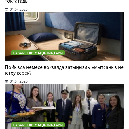
тоқтатады
01.04.2026
ҚАЗАҚСТАН ЖАҢАЛЫҚТАРЫ
Пойызда немесе вокзалда затыңызды ұмытсаңыз не
істеу керек?
01.04.2026
ҚАЗАҚСТАН ЖАҢАЛЫҚТАРЫ