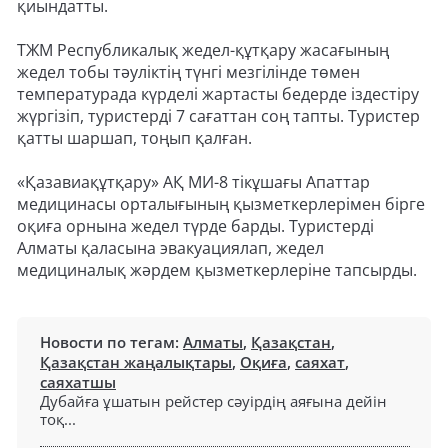
қиындатты.
ТЖМ Республикалық жедел-құтқару жасағының
жедел тобы тәуліктің түнгі мезгілінде төмен
температурада күрделі жартасты бедерде іздестіру
жүргізіп, туристерді 7 сағаттан соң тапты. Туристер
қатты шаршап, тоңып қалған.
«Қазавиақұтқару» АҚ МИ-8 тікұшағы Апаттар
медицинасы орталығының қызметкерлерімен бірге
оқиға орнына жедел түрде барды. Туристерді
Алматы қаласына эвакуациялап, жедел
медициналық жәрдем қызметкерлеріне тапсырды.
Новости по тегам:
Алматы
,
Қазақстан
,
Қазақстан жаңалықтары
,
Оқиға
,
саяхат
,
саяхатшы
Дубайға ұшатын рейстер сәуірдің аяғына дейін
тоқ...