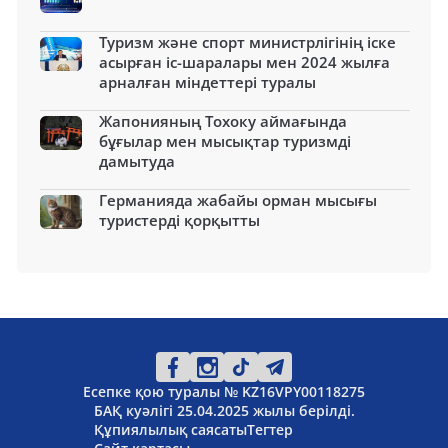
Туризм және спорт министрлігінің іске
асырған іс-шаралары мен 2024 жылға
арналған міндеттері туралы
Жапонияның Тохоку аймағында
бұғылар мен мысықтар туризмді
дамытуда
Германияда жабайы орман мысығы
туристерді қорқытты
Есепке қою туралы № KZ16VPY00118275
БАҚ куәлігі 25.04.2025 жылы берілді.
Құпиялылық саясаты
Тегтер