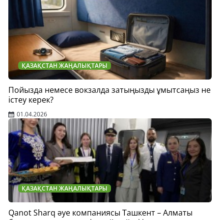
ҚАЗАҚСТАН ЖАҢАЛЫҚТАРЫ
Пойызда немесе вокзалда затыңызды ұмытсаңыз не
істеу керек?
01.04.2026
ҚАЗАҚСТАН ЖАҢАЛЫҚТАРЫ
Qanot Sharq әуе компаниясы Ташкент – Алматы