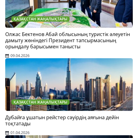
ҚАЗАҚСТАН ЖАҢАЛЫҚТАРЫ
Олжас Бектенов Абай облысының туристік әлеуетін
дамыту жөніндегі Президент тапсырмасының
орындалу барысымен танысты
09.04.2026
ҚАЗАҚСТАН ЖАҢАЛЫҚТАРЫ
Дубайға ұшатын рейстер сәуірдің аяғына дейін
тоқтатады
01.04.2026