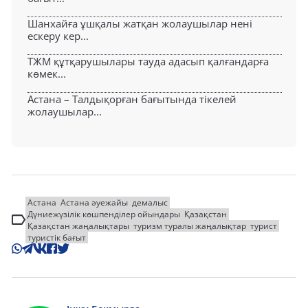
Шанхайға ұшқалы жатқан жолаушылар нені
ескеру кер...
ТЖМ құтқарушылары тауда адасып қалғандарға
көмек...
Астана – Талдықорған бағытында тікелей
жолаушылар...
Астана
Астана әуежайы
демалыс
Дүниежүзілік көшпенділер ойындары
Қазақстан
Қазақстан жаңалықтары
туризм туралы жаңалықтар
турист
туристік бағыт