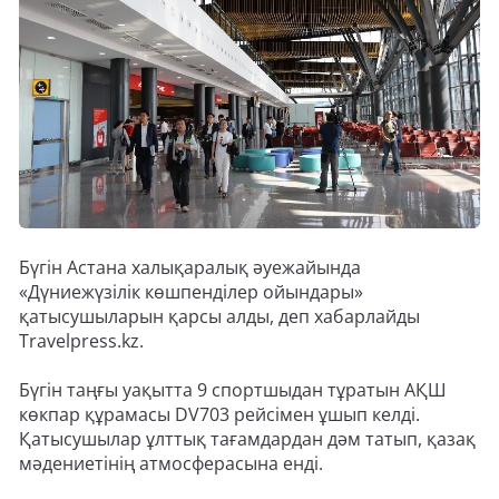
Бүгін Астана халықаралық әуежайында
«Дүниежүзілік көшпенділер ойындары»
қатысушыларын қарсы алды, деп хабарлайды
Travelpress.kz.
Бүгін таңғы уақытта 9 спортшыдан тұратын АҚШ
көкпар құрамасы DV703 рейсімен ұшып келді.
Қатысушылар ұлттық тағамдардан дәм татып, қазақ
мәдениетінің атмосферасына енді.