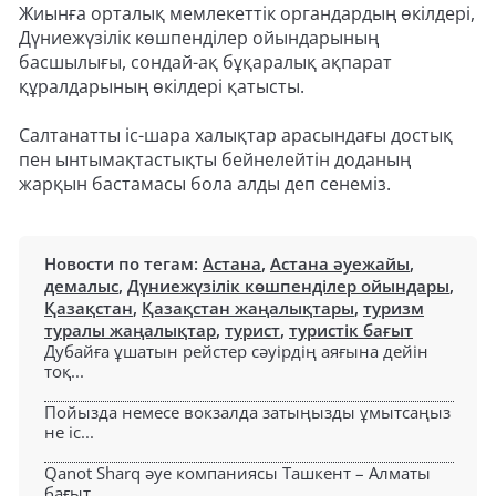
Жиынға орталық мемлекеттік органдардың өкілдері,
Дүниежүзілік көшпенділер ойындарының
басшылығы, сондай-ақ бұқаралық ақпарат
құралдарының өкілдері қатысты.
Салтанатты іс-шара халықтар арасындағы достық
пен ынтымақтастықты бейнелейтін доданың
жарқын бастамасы бола алды деп сенеміз.
Новости по тегам:
Астана
,
Астана әуежайы
,
демалыс
,
Дүниежүзілік көшпенділер ойындары
,
Қазақстан
,
Қазақстан жаңалықтары
,
туризм
туралы жаңалықтар
,
турист
,
туристік бағыт
Дубайға ұшатын рейстер сәуірдің аяғына дейін
тоқ...
Пойызда немесе вокзалда затыңызды ұмытсаңыз
не іс...
Qanot Sharq әуе компаниясы Ташкент – Алматы
бағыт...