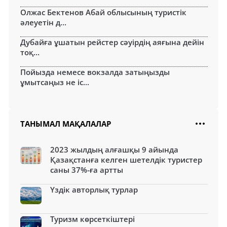
Олжас Бектенов Абай облысының туристік
әлеуетін д...
Дубайға ұшатын рейстер сәуірдің аяғына дейін
тоқ...
Пойызда немесе вокзалда затыңызды
ұмытсаңыз не іс...
ТАНЫМАЛ МАҚАЛАЛАР
2023 жылдың алғашқы 9 айында
Қазақстанға келген шетелдік туристер
саны 37%-ға артты
Үздік авторлық турлар
Туризм көрсеткіштері