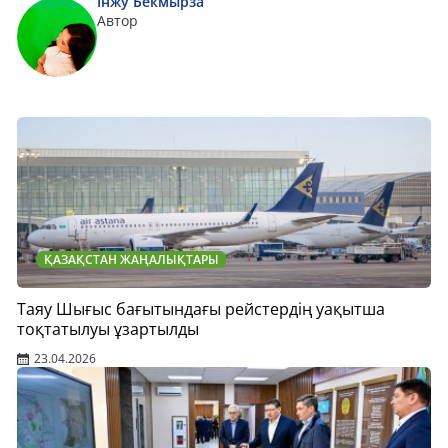
Інжу Бекмырза
Автор
ҚАЗАҚСТАН ЖАҢАЛЫҚТАРЫ
Таяу Шығыс бағытындағы рейстердің уақытша
тоқтатылуы ұзартылды
23.04.2026