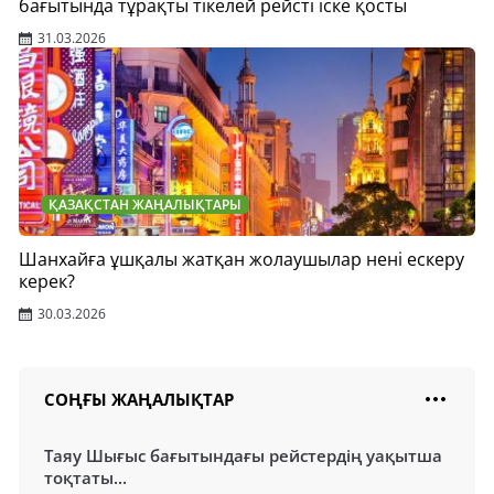
бағытында тұрақты тікелей рейсті іске қосты
31.03.2026
ҚАЗАҚСТАН ЖАҢАЛЫҚТАРЫ
Шанхайға ұшқалы жатқан жолаушылар нені ескеру
керек?
30.03.2026
СОҢҒЫ ЖАҢАЛЫҚТАР
Таяу Шығыс бағытындағы рейстердің уақытша
тоқтаты...