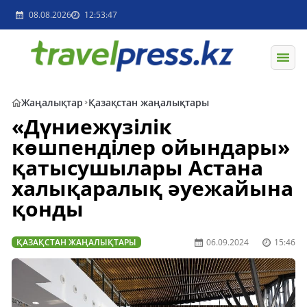
08.08.2026
12:53:47
Жаңалықтар
Қазақстан жаңалықтары
«Дүниежүзілік
көшпенділер ойындары»
қатысушылары Астана
халықаралық әуежайына
қонды
ҚАЗАҚСТАН ЖАҢАЛЫҚТАРЫ
06.09.2024
15:46