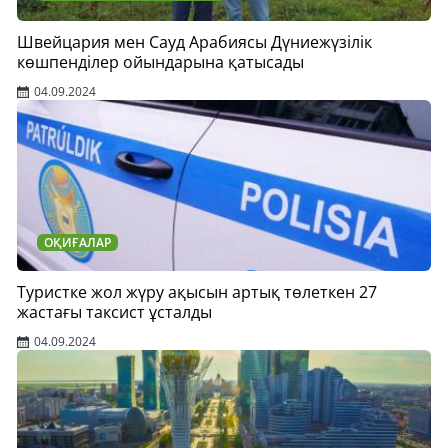
Швейцария мен Сауд Арабиясы Дүниежүзілік
көшпенділер ойындарына қатысады
04.09.2024
ОҚИҒАЛАР
Туристке жол жүру ақысын артық төлеткен 27
жастағы таксист ұсталды
04.09.2024