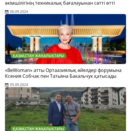
әкімшілігінің техникалық бағалауынан сәтті өтті
06.09.2024
ҚАЗАҚСТАН ЖАҢАЛЫҚТАРЫ
«BeWoman» атты Ортаазиялық әйелдер форумына
Ксения Собчак пен Татьяна Бакальчук қатысады
05.09.2024
ҚАЗАҚСТАН ЖАҢАЛЫҚТАРЫ