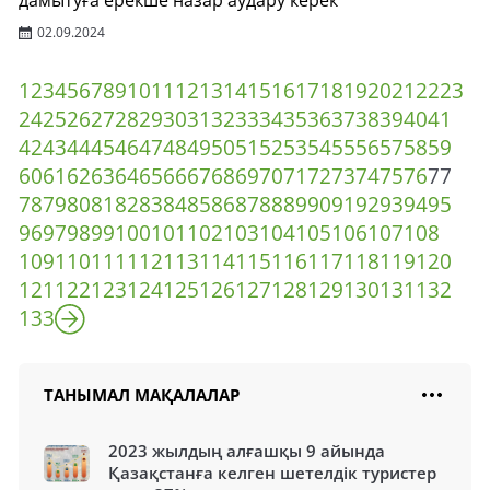
дамытуға ерекше назар аудару керек
02.09.2024
1
2
3
4
5
6
7
8
9
10
11
12
13
14
15
16
17
18
19
20
21
22
23
24
25
26
27
28
29
30
31
32
33
34
35
36
37
38
39
40
41
42
43
44
45
46
47
48
49
50
51
52
53
54
55
56
57
58
59
60
61
62
63
64
65
66
67
68
69
70
71
72
73
74
75
76
77
78
79
80
81
82
83
84
85
86
87
88
89
90
91
92
93
94
95
96
97
98
99
100
101
102
103
104
105
106
107
108
109
110
111
112
113
114
115
116
117
118
119
120
121
122
123
124
125
126
127
128
129
130
131
132
133
ТАНЫМАЛ МАҚАЛАЛАР
2023 жылдың алғашқы 9 айында
Қазақстанға келген шетелдік туристер