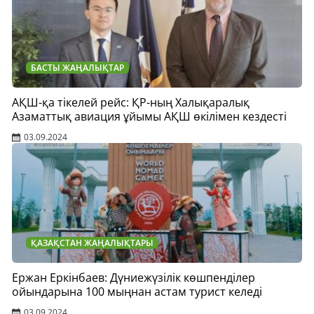
БАСТЫ ЖАҢАЛЫҚТАР
АҚШ-қа тікелей рейс: ҚР-ның Халықаралық
Азаматтық авиация ұйымы АҚШ өкілімен кездесті
03.09.2024
ҚАЗАҚСТАН ЖАҢАЛЫҚТАРЫ
Ержан Еркінбаев: Дүниежүзілік көшпенділер
ойындарына 100 мыңнан астам турист келеді
03.09.2024