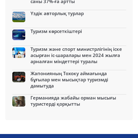
саны 37%-ға артты
Үздік авторлық турлар
Туризм көрсеткіштері
Туризм және спорт министрлігінің іске
асырған іс-шаралары мен 2024 жылға
арналған міндеттері туралы
Жапонияның Тохоку аймағында
бұғылар мен мысықтар туризмді
дамытуда
Германияда жабайы орман мысығы
туристерді қорқытты