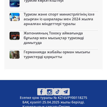
Туризм көрсеткіштері
Туризм және спорт министрлігінің іске
асырған іс-шаралары мен 2024 жылға
арналған міндеттері туралы
Жапонияның Тохоку аймағында
бұғылар мен мысықтар туризмді
дамытуда
Германияда жабайы орман мысығы
туристерді қорқытты
Есепке қою туралы № KZ16VPY00118275
БАҚ куәлігі 25.04.2025 жылы берілді.
Құпиялылық саясаты
Тегтер