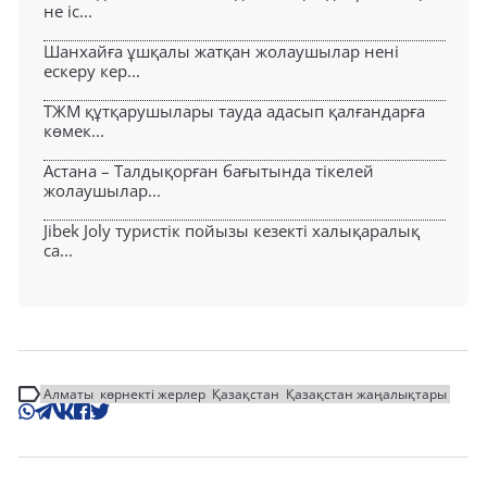
не іс...
Шанхайға ұшқалы жатқан жолаушылар нені
ескеру кер...
ТЖМ құтқарушылары тауда адасып қалғандарға
көмек...
Астана – Талдықорған бағытында тікелей
жолаушылар...
Jibek Joly туристік пойызы кезекті халықаралық
са...
Алматы
көрнекті жерлер
Қазақстан
Қазақстан жаңалықтары