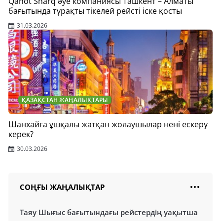
Qanot Sharq әуе компаниясы Ташкент – Алматы
бағытында тұрақты тікелей рейсті іске қосты
31.03.2026
ҚАЗАҚСТАН ЖАҢАЛЫҚТАРЫ
Шанхайға ұшқалы жатқан жолаушылар нені ескеру
керек?
30.03.2026
СОҢҒЫ ЖАҢАЛЫҚТАР
Таяу Шығыс бағытындағы рейстердің уақытша