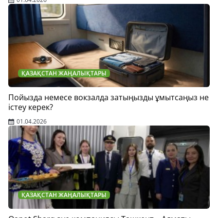
ҚАЗАҚСТАН ЖАҢАЛЫҚТАРЫ
Пойызда немесе вокзалда затыңызды ұмытсаңыз не
істеу керек?
01.04.2026
ҚАЗАҚСТАН ЖАҢАЛЫҚТАРЫ