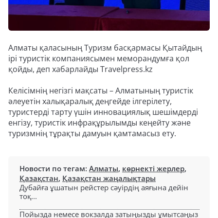
Алматы қаласының Туризм басқармасы Қытайдың
ірі туристік компаниясымен меморандумға қол
қойды, деп хабарлайды Travelpress.kz
Келісімнің негізгі мақсаты – Алматының туристік
әлеуетін халықаралық деңгейде ілгерілету,
туристерді тарту үшін инновациялық шешімдерді
енгізу, туристік инфрақұрылымды кеңейту және
туризмнің тұрақты дамуын қамтамасыз ету.
Новости по тегам:
Алматы
,
көрнекті жерлер
,
Қазақстан
,
Қазақстан жаңалықтары
Дубайға ұшатын рейстер сәуірдің аяғына дейін
тоқ...
Пойызда немесе вокзалда затыңызды ұмытсаңыз