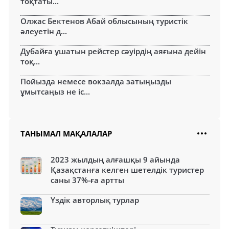
тоқтаты...
Олжас Бектенов Абай облысының туристік
әлеуетін д...
Дубайға ұшатын рейстер сәуірдің аяғына дейін
тоқ...
Пойызда немесе вокзалда затыңызды
ұмытсаңыз не іс...
ТАНЫМАЛ МАҚАЛАЛАР
2023 жылдың алғашқы 9 айында
Қазақстанға келген шетелдік туристер
саны 37%-ға артты
Үздік авторлық турлар