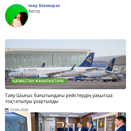
Інжу Бекмырза
Автор
ҚАЗАҚСТАН ЖАҢАЛЫҚТАРЫ
Таяу Шығыс бағытындағы рейстердің уақытша
тоқтатылуы ұзартылды
23.04.2026