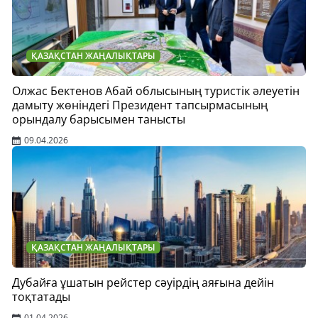
ҚАЗАҚСТАН ЖАҢАЛЫҚТАРЫ
Олжас Бектенов Абай облысының туристік әлеуетін
дамыту жөніндегі Президент тапсырмасының
орындалу барысымен танысты
09.04.2026
ҚАЗАҚСТАН ЖАҢАЛЫҚТАРЫ
Дубайға ұшатын рейстер сәуірдің аяғына дейін
тоқтатады
01.04.2026