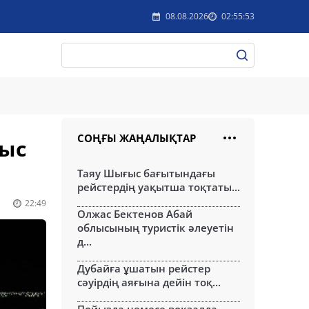
08.08.2026
02:55:53
СОҢҒЫ ЖАҢАЛЫҚТАР
лыс
Таяу Шығыс бағытындағы
рейстердің уақытша тоқтаты...
22:49
Олжас Бектенов Абай
облысының туристік әлеуетін
д...
Дубайға ұшатын рейстер
сәуірдің аяғына дейін тоқ...