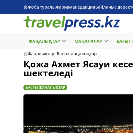
Жоба туралы
Жарнама
Редакция
Байланыс дерект
ЖАҢАЛЫҚТАР
МАҚАЛАЛАР
БАҒЫТ
Жаңалықтар
Басты жаңалықтар
Қожа Ахмет Ясауи кес
шектеледі
БАСТЫ ЖАҢАЛЫҚТАР