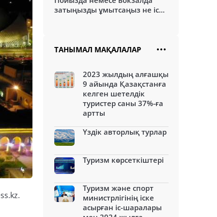
Пойызда немесе вокзалда
затыңызды ұмытсаңыз не іс...
ТАНЫМАЛ МАҚАЛАЛАР
2023 жылдың алғашқы
9 айында Қазақстанға
келген шетелдік
туристер саны 37%-ға
артты
Үздік авторлық турлар
Туризм көрсеткіштері
Туризм және спорт
s.kz.
министрлігінің іске
асырған іс-шаралары