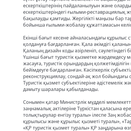
ескерткіштерінің пайдаланылуын және оларды к
ескерткіштеріндегі ғылыми-реставрациялық 
бақылауды қамтиды. Жергілікті маңызы бар т
бойынша ғылыми-жобалау құжаттамасын келісу
Екінші бағыт кесене айналасындағы құрылыс 
қолдануға бағдарланған. Қала әкімдігі қаланы
Қаланың дизайн коды әзірленіп, сәулетіндегі бі
Үшінші бағыт туристік қызметке жәрдемдесу 
жасауға, туристік орындардың қолжетімділігі
бейімдеуге бағдарланған. Кәсіпкерлік субъекті
реконструкциялау, сондай-ақ жол бойындағы 
Туристік қызмет субъектілеріне әдістемелік 
дамыту шаралары қабылданады.
Сонымен қатар Министрлік мүдделі мемлекетт
заңнамалық актілеріне Түркістан қаласына ер
толықтырулар енгізу туралы» ілеспе Заң жобас
құрылысы және құрылыс қызметі туралы», «Тар
«ҚР туристік қызмет туралы» ҚР заңдарына өз