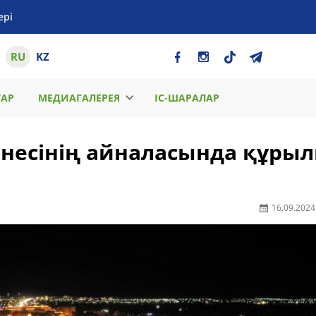
ері
RU
KZ
ТАР
МЕДИАГАЛЕРЕЯ
ІС-ШАРАЛАР
енесінің айналасында құры
16.09.2024