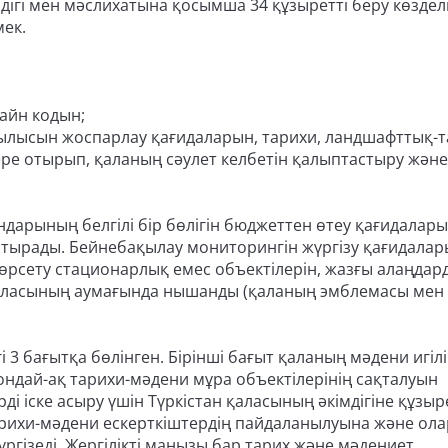
дігі мен мәслихатына қосымша 34 құзыретті беру көздел
мек.
айн кодын;
рылысын жоспарлау қағидаларын, тарихи, ландшафттық-т
кере отырып, қаланың сәулет келбетін қалыптастыру және
арының белгілі бір бөлігін бюджеттен өтеу қағидалар
стырады. Бейнебақылау мониторингін жүргізу қағидалар
көрсету стационарлық емес объектілерін, жазғы алаңдар
қаласының аумағында нышанды (қаланың эмблемасы мен
гі 3 бағытқа бөлінген. Бірінші бағыт қаланың мәдени игілі
сондай-ақ тарихи-мәдени мұра объектілерінің сақталуын
ді іске асыру үшін Түркістан қаласының әкімдігіне құзыр
 тарихи-мәдени ескерткіштердің пайдаланылуына және ол
үргізеді. Жергілікті маңызы бар тарих және мәдениет