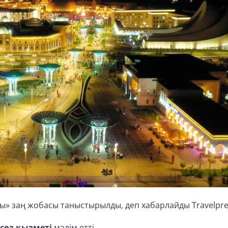
ы» заң жобасы таныстырылды, деп хабарлайды Travelpres
асөз қызметі
мәлім етті.