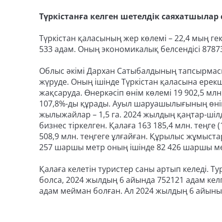
Түркістанға келген шетелдік саяхатшылар с
Түркістан қаласының жер көлемі – 22,4 мың г
533 адам. Оның экономикалық белсендісі 8787
Облыс әкімі Дархан Сатыбалдының тапсырмасы
жүруде. Оның ішінде Түркістан қаласына ерек
жақсаруда. Өнеркәсіп өнім көлемі 19 902,5 млн.
107,8%-ды құрады. Ауыл шаруашылығының өнім 
жылыжайлар – 1,5 га. 2024 жылдың қаңтар-ші
бизнес тіркелген. Қалаға 163 185,4 млн. теңге
508,9 млн. теңгеге ұлғайған. Құрылыс жұмыстар
257 шаршы метр оның ішінде 82 426 шаршы ме
Қалаға келетін туристер саны артып келеді. Т
болса, 2024 жылдың 6 айында 752121 адам кел
адам мейман болған. Ал 2024 жылдың 6 айының