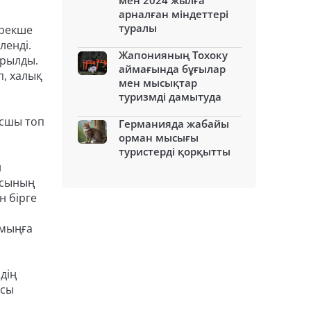
мен 2024 жылға
арналған міндеттері
туралы
ерекше
ленді.
Жапонияның Тохоку
ырылды.
аймағында бұғылар
, халық
мен мысықтар
туризмді дамытуда
ысшы топ
Германияда жабайы
орман мысығы
туристерді қорқытты
н
асының
н бірге
 мыңға
дің
асы