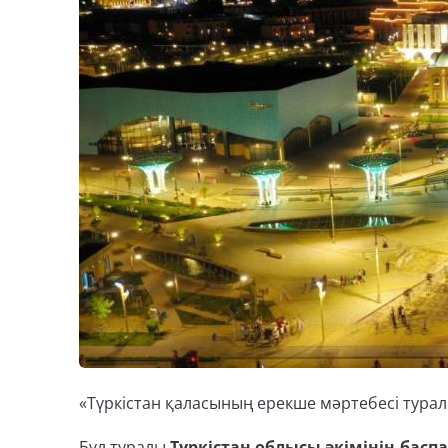
«Түркістан қаласының ерекше мәртебесі турал
Бұл туралы
Түркістан облысы әкімінің басп