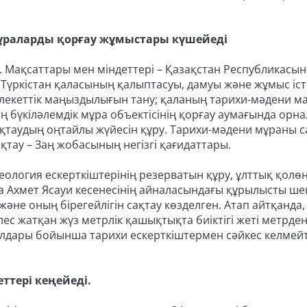
мұраларды қорғау жұмыстары күшейеді
. Мақсаттары мен міндеттері – Қазақстан Республикасы
Түркістан қаласының қалыптасуы, дамуы және жұмыс іст
лекеттік маңыздылығын тану; қаланың тарихи-мәдени 
ің бүкіләлемдік мұра объектісінің қорғау аумағында орн
ақтаудың оңтайлы жүйесін құру. Тарихи-мәдени мұраны с
ақтау – Заң жобасының негізгі қағидаттары.
ология ескерткіштерінің резерватын құру, ұлттық қолө
а Ахмет Ясауи кесенесінің айналасындағы құрылысты шек
әне оның бірегейлігін сақтау көзделген. Атап айтқанда,
ес жатқан жүз метрлік қашықтықта биіктігі жеті метрден
алдары бойынша тарихи ескерткіштермен сәйкес келмейт
ттері кеңейеді.