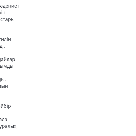
мәдениет
уін
ыстары
тилін
і.
дайлар
ылымды
ды.
ымын
ейбір
ала
уралы»,