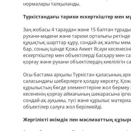
нормалары талқыланды.
Түркістандағы тарихи ескерткіштер мен 
Заң жобасы 4 тараудан және 15 баптан тұрады
рухани-мәдени және тарихи орталығы ретінде 
құқықтық шарттар құру, сондай-ақ жалпы мем
бар, соның ішінде Қожа Ахмет Ясауи кесенесін
ескерткіштер мен объектілерді басқару мен с
қорғау және рухани объектілердің киелілігін с
Осы бастама арқылы Түркістан қаласының архе
саласындағы шеберлерге қолдау көрсету, Қож
құрылыстың бөгде элементтеріне жол бермеу ж
кесененің қорғау аймағының шекарасына іргел
сондай-ақ ауқымы, түсі және құрылыс матери
объектілер салуға жол берілмейді.
Жергілікті әкімдік пен мәслихаттың құзыре