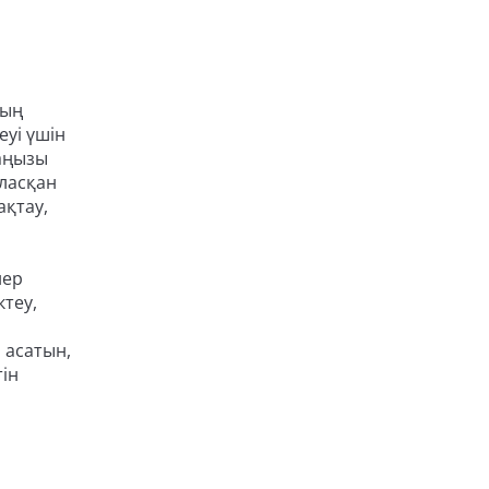
ның
еуі үшін
маңызы
аласқан
ақтау,
нер
теу,
 асатын,
ін