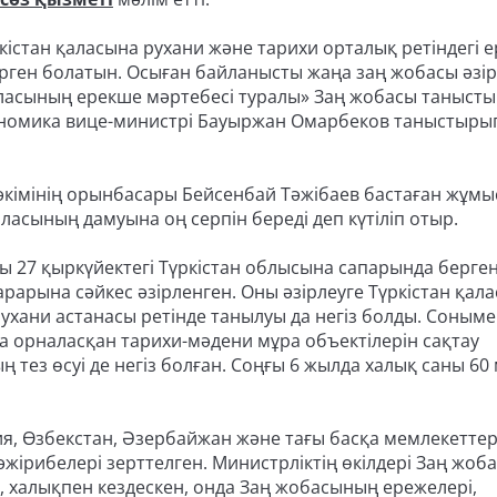
стан қаласына рухани және тарихи орталық ретіндегі 
ерген болатын. Осыған байланысты жаңа заң жобасы әзір
қаласының ерекше мәртебесі туралы» Заң жобасы таныст
ономика вице-министрі Бауыржан Омарбеков таныстырып
 әкімінің орынбасары Бейсенбай Тәжібаев бастаған жұм
аласының дамуына оң серпін береді деп күтіліп отыр.
 27 қыркүйектегі Түркістан облысына сапарында берге
арарына сәйкес әзірленген. Оны әзірлеуге Түркістан қал
рухани астанасы ретінде танылуы да негіз болды. Соныме
а орналасқан тарихи-мәдени мұра объектілерін сақтау
ң тез өсуі де негіз болған. Соңғы 6 жылда халық саны 60
ия, Өзбекстан, Әзербайжан және тағы басқа мемлекеттер
жірибелері зерттелген. Министрліктің өкілдері Заң жоб
, халықпен кездескен, онда Заң жобасының ережелері,