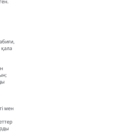
ген.
абиғи,
 қала
ын
ын;
ды
гі мен
еттер
арды