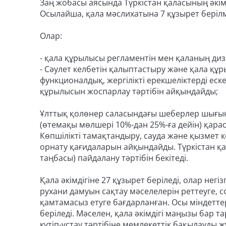
Заң жобасы аясында Түркістан қаласының әкім
Осылайша, қала мәслихатына 7 құзырет беріл
Олар:
- қала құрылысы регламентін мен қаланың диз
- Сәулет келбетін қалыптастыру және қала құ
функционалдық, жергілікті ерекшеліктерді ес
құрылысын жоспарлау тәртібін айқындайды;
Ұлттық қолөнер саласындағы шеберлер шығынд
(өтемақы мөлшері 10%-дан 25%-ға дейін) қара
Көпшілікті тамақтандыру, сауда және қызмет 
орнату қағидаларын айқындайды. Түркістан 
таңбасы) пайдалану тәртібін бекітеді.
Қала әкімдігіне 27 құзырет беріледі, олар негіз
рухани дамуын сақтау мәселелерін реттеуге, 
қамтамасыз етуге бағдарланған. Осы міндеттер
беріледі. Мәселен, қала әкімдігі маңызы бар
күтіп-ұстау тәртібіне мемлекеттік бақылауды ж