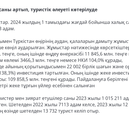
аны артып, туристік әлеуеті көтерілуде
ектар. 2024 жылдың 1 тамыздағы жағдай бойынша халық с
3 адам.
мен Түркістан өңірінің аудан, қалаларын дамыту жұмы
ше көңіл аударылған. Жұмыстар нәтижесінде көрсеткіште
 теңге, оның ішінде өңдеу өнеркәсібі 11 845,6 млн. теңге
көлемі 3466,3 млн. теңге немесе НКИ 104,0% құрады,
лде айының қорытындысымен 22 002 бірлік шағын және о
 (138,3%) инвестиция тартылған. Оның ішінде жеке инвест
ы: 109 858,5 млн. теңгені құрады. Пайдалануға берілгені 
трі жеке тұрғын үйлер есебінен салынған
уристер мен зиярат етушілер саны 2023 жылы 1 015 211 а
ген. Шетелден 2022 жылы 7113 адам келсе, 2023 жылы 12
 өзінде шетелден 13 732 турист келіп отыр.