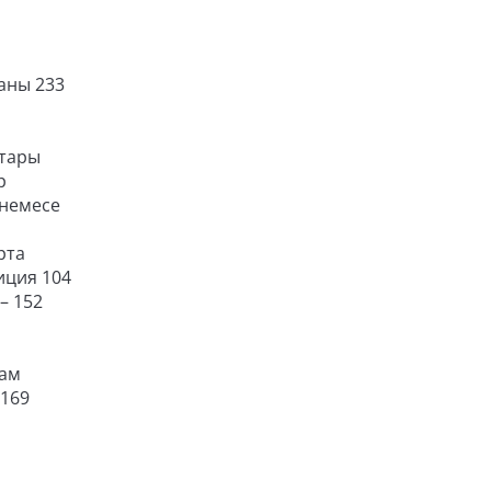
аны 233
стары
р
 немесе
рта
иция 104
– 152
дам
 169