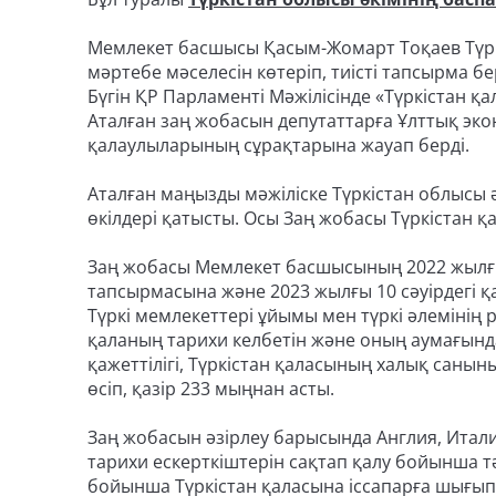
Мемлекет басшысы Қасым-Жомарт Тоқаев Түркі
мәртебе мәселесін көтеріп, тиісті тапсырма б
Бүгін ҚР Парламенті Мәжілісінде «Түркістан 
Аталған заң жобасын депутаттарға Ұлттық эк
қалаулыларының сұрақтарына жауап берді.
Аталған маңызды мәжіліске Түркістан облысы
өкілдері қатысты. Осы Заң жобасы Түркістан қ
Заң жобасы Мемлекет басшысының 2022 жылғы
тапсырмасына және 2023 жылғы 10 сәуірдегі қ
Түркі мемлекеттері ұйымы мен түркі әлемінің 
қаланың тарихи келбетін және оның аумағынд
қажеттілігі, Түркістан қаласының халық саныны
өсіп, қазір 233 мыңнан асты.
Заң жобасын әзірлеу барысында Англия, Итал
тарихи ескерткіштерін сақтап қалу бойынша тә
бойынша Түркістан қаласына іссапарға шығып