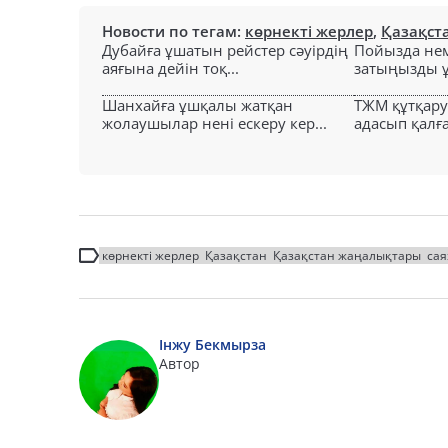
Новости по тегам:
көрнекті жерлер
,
Қазақст
Дубайға ұшатын рейстер сәуірдің
Пойызда нем
аяғына дейін тоқ...
затыңызды ұм
Шанхайға ұшқалы жатқан
ТЖМ құтқар
жолаушылар нені ескеру кер...
адасып қалға
көрнекті жерлер
Қазақстан
Қазақстан жаңалықтары
сая
Інжу Бекмырза
Автор