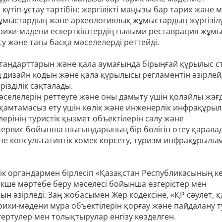
үтіп-ұстау тәртібін; жергілікті маңызы бар тарих және 
жұмыстардың және археологиялық жұмыстардың жүргізіл
арихи-мәдени ескерткіштердің ғылыми реставрация жұм
 және тағы басқа мәселелерді реттейді.
стандарттарын және қала аумағында бірыңғай құрылыс с
ң дизайн кодын және қала құрылысы регламентін әзірлейд
різділік сақталады.
мәселелерін реттеуге және оны дамыту үшін қолайлы жағ
н қамтамасыз ету үшін көлік және инженерлік инфрақұр
лерінің туристік қызмет объектілерін салу және
сервис бойынша шығындарының бір бөлігін өтеу қарала
және консультативтік көмек көрсету, туризм инфрақұрыл
ік органдармен бірлесіп «Қазақстан Республикасының к
екше мәртебе беру мәселесі бойынша өзгерістер мен
ын әзірледі. Заң жобасымен Жер кодексіне, «ҚР сәулет, қ
ихи-мәдени мұра объектілерін қорғау және пайдалану т
гертулер мен толықтырулар енгізу көзделген.