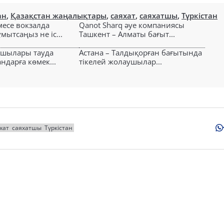
ан
,
Қазақстан жаңалықтары
,
саяхат
,
саяхатшы
,
Түркістан
есе вокзалда
Qanot Sharq әуе компаниясы
ытсаңыз не іс...
Ташкент – Алматы бағыт...
ушылары тауда
Астана – Талдықорған бағытында
ндарға көмек...
тікелей жолаушылар...
хат
саяхатшы
Түркістан