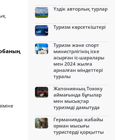
Үздік авторлық турлар
лық
Туризм көрсеткіштері
Туризм және спорт
жобаның
министрлігінің іске
асырған іс-шаралары
мен 2024 жылға
арналған міндеттері
туралы
Жапонияның Тохоку
аймағында бұғылар
мен мысықтар
зіміне
туризмді дамытуда
Германияда жабайы
орман мысығы
туристерді қорқытты