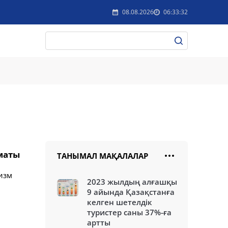
08.08.2026
06:33:32
маты
ТАНЫМАЛ МАҚАЛАЛАР
ризм
2023 жылдың алғашқы
9 айында Қазақстанға
келген шетелдік
туристер саны 37%-ға
артты