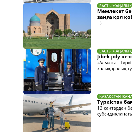
БАСТЫ ЖАҢАЛЫҚ
Мемлекет ба
заңға қол қ
БАСТЫ ЖАҢАЛЫҚ
Jibek joly к
«Алматы – Түрк
халықаралық ту
ҚАЗАҚСТАН ЖАҢ
Түркістан ба
13 қаңтардан ба
субсидияланаты