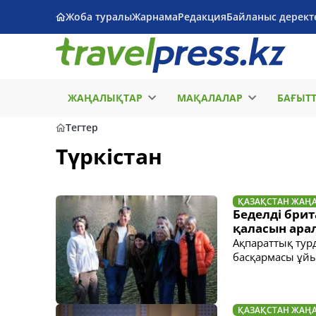
Жоба туралы
Жарнама
Редакция
Байланыс дерект
ЖАҢАЛЫҚТАР
МАҚАЛАЛАР
БАҒЫТ
Тегтер
Түркістан
ҚАЗАҚСТАН ЖАҢ
Беделді бри
қаласын ара
Ақпараттық турд
басқармасы ұй
ҚАЗАҚСТАН ЖАҢ