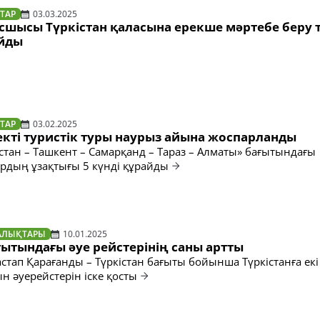
ТАР
03.03.2025
сшысы Түркістан қаласына ерекше мәртебе беру 
ойды
ТАР
03.02.2025
езекті туристік туры наурыз айына жоспарланды
істан – Ташкент – Самарқанд – Тараз – Алматы» бағытындағы
рдың ұзақтығы 5 күнді құрайды
АЛЫҚТАРЫ
10.01.2025
ғытындағы әуе рейстерінің саны артты
стап Қарағанды – Түркістан бағыты бойынша Түркістанға екі
н әуерейстерін іске қосты