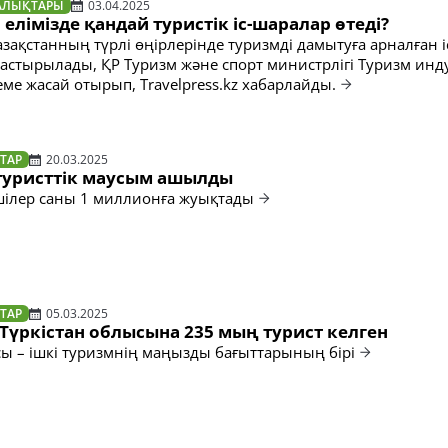
АЛЫҚТАРЫ
03.04.2025
елімізде қандай туристік іс-шаралар өтеді?​
зақстанның түрлі өңірлерінде туризмді дамытуға арналған і
стырылады, ҚР Туризм және спорт министрлігі Туризм инд
еме жасай отырып, Travelpress.kz хабарлайды.
ТАР
20.03.2025
 туристтік маусым ашылды
ушілер саны 1 миллионға жуықтады
ТАР
05.03.2025
Түркістан облысына 235 мың турист келген
сы – ішкі туризмнің маңызды бағыттарының бірі