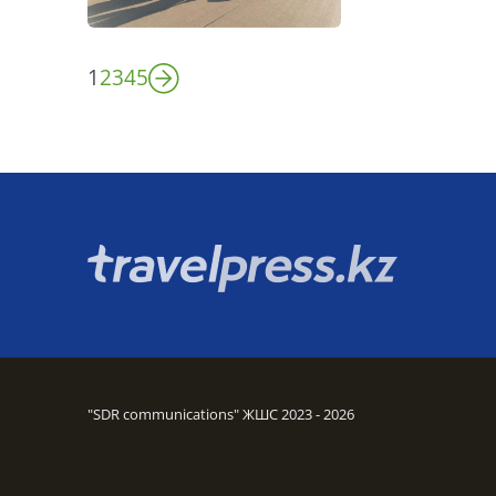
1
2
3
4
5
"SDR communications" ЖШС 2023 - 2026