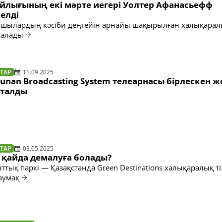
йлығының екі мәрте иегері Уолтер Афанасьефф
келді
сушылардың кәсіби деңгейін арнайы шақырылған халықара
ғалады
ТАР
11.09.2025
unan Broadcasting System телеарнасы бірлескен 
асталды
ТАР
03.05.2025
 қайда демалуға болады?
ттық паркі — Қазақстанда Green Destinations халықаралық ті
аумақ