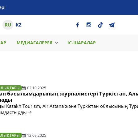
ері
RU
KZ
ТАР
МЕДИАГАЛЕРЕЯ
ІС-ШАРАЛАР
АЛЫҚТАРЫ
02.10.2025
тан басылымдарының журналистері Түркістан, Ал
лады
ы Kazakh Tourism, Air Astana және Түркістан облысының Ту
ымдастырды
АЛЫҚТАРЫ
12.09.2025