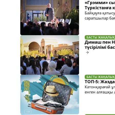
«Грэмми» сы
Түркістанға 
Байқауға қаты
сарапшылар ба
БАСТЫ ЖАҢАЛЫҚ
Димаш пен H
түсірілімі б
БАСТЫ ЖАҢАЛЫҚ
ТОП-5: Жазда
Катонқарағай ұл
енген алғашқы 