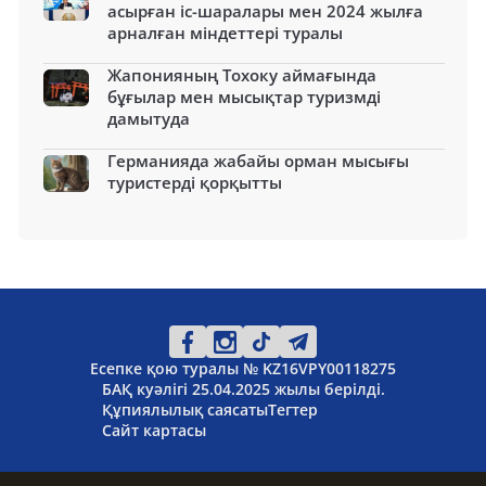
асырған іс-шаралары мен 2024 жылға
арналған міндеттері туралы
Жапонияның Тохоку аймағында
бұғылар мен мысықтар туризмді
дамытуда
Германияда жабайы орман мысығы
туристерді қорқытты
Есепке қою туралы № KZ16VPY00118275
БАҚ куәлігі 25.04.2025 жылы берілді.
Құпиялылық саясаты
Тегтер
Сайт картасы