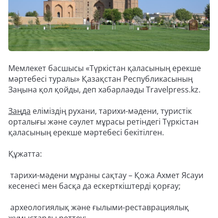
Мемлекет басшысы «Түркістан қаласының ерекше
мәртебесі туралы» Қазақстан Республикасының
Заңына қол қойды, деп хабарлаәды Travelpress.kz.
Заңда
еліміздің рухани, тарихи-мәдени, туристік
орталығы және сәулет мұрасы ретіндегі Түркістан
қаласының ерекше мәртебесі бекітілген.
Құжатта:
тарихи-мәдени мұраны сақтау – Қожа Ахмет Ясауи
кесенесі мен басқа да ескерткіштерді қорғау;
археологиялық және ғылыми-реставрациялық