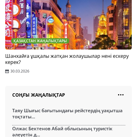
ҚАЗАҚСТАН ЖАҢАЛЫҚТАРЫ
Шанхайға ұшқалы жатқан жолаушылар нені ескеру
керек?
30.03.2026
СОҢҒЫ ЖАҢАЛЫҚТАР
Таяу Шығыс бағытындағы рейстердің уақытша
тоқтаты...
Олжас Бектенов Абай облысының туристік
әлеуетін д...