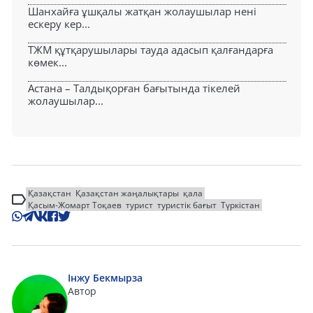
Шанхайға ұшқалы жатқан жолаушылар нені
ескеру кер...
ТЖМ құтқарушылары тауда адасып қалғандарға
көмек...
Астана – Талдықорған бағытында тікелей
жолаушылар...
Қазақстан
Қазақстан жаңалықтары
қала
Қасым-Жомарт Тоқаев
турист
туристік бағыт
Түркістан
Інжу Бекмырза
Автор