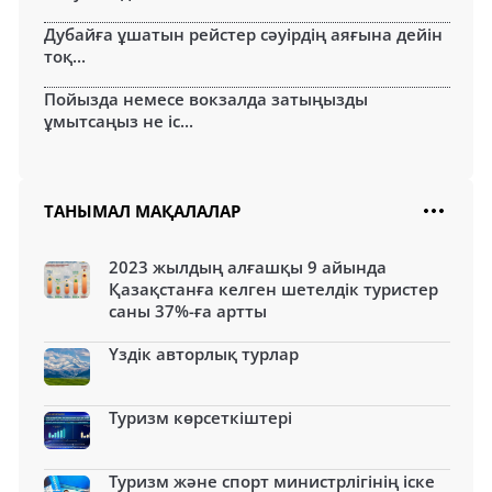
Дубайға ұшатын рейстер сәуірдің аяғына дейін
тоқ...
Пойызда немесе вокзалда затыңызды
ұмытсаңыз не іс...
ТАНЫМАЛ МАҚАЛАЛАР
2023 жылдың алғашқы 9 айында
Қазақстанға келген шетелдік туристер
саны 37%-ға артты
Үздік авторлық турлар
Туризм көрсеткіштері
Туризм және спорт министрлігінің іске