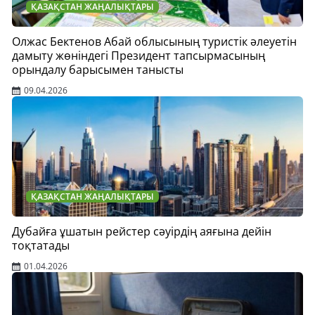
ҚАЗАҚСТАН ЖАҢАЛЫҚТАРЫ
Олжас Бектенов Абай облысының туристік әлеуетін
дамыту жөніндегі Президент тапсырмасының
орындалу барысымен танысты
09.04.2026
ҚАЗАҚСТАН ЖАҢАЛЫҚТАРЫ
Дубайға ұшатын рейстер сәуірдің аяғына дейін
тоқтатады
01.04.2026