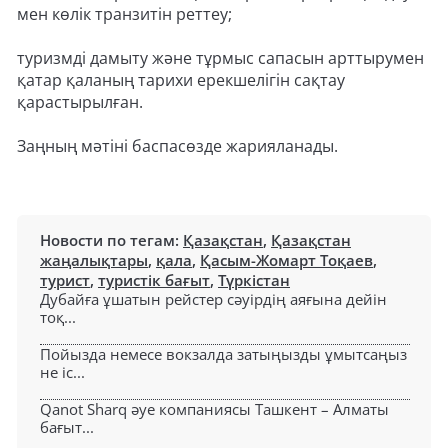
мен көлік транзитін реттеу;
туризмді дамыту және тұрмыс сапасын арттырумен
қатар қаланың тарихи ерекшелігін сақтау
қарастырылған.
Заңның мәтіні баспасөзде жарияланады.
Новости по тегам:
Қазақстан
,
Қазақстан
жаңалықтары
,
қала
,
Қасым-Жомарт Тоқаев
,
турист
,
туристік бағыт
,
Түркістан
Дубайға ұшатын рейстер сәуірдің аяғына дейін
тоқ...
Пойызда немесе вокзалда затыңызды ұмытсаңыз
не іс...
Qanot Sharq әуе компаниясы Ташкент – Алматы
бағыт...