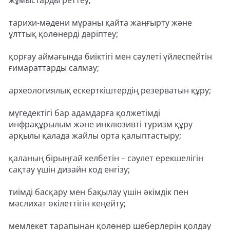
жұмыстарды реттеу;
тарихи-мәдени мұраны қайта жаңғырту және
ұлттық қолөнерді дәріптеу;
қорғау аймағында биіктігі мен сәулеті үйлеспейтін
ғимараттарды салмау;
археологиялық ескерткіштердің резерватын құру;
мүгедектігі бар адамдарға қолжетімді
инфрақұрылым және инклюзивті туризм құру
арқылы қалада жайлы орта қалыптастыру;
қаланың бірыңғай келбетін – сәулет ерекшелігін
сақтау үшін дизайн код енгізу;
тиімді басқару мен бақылау үшін әкімдік пен
мәслихат өкілеттігін кеңейту;
мемлекет тарапынан қолөнер шеберлерін қолдау