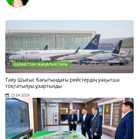
ҚАЗАҚСТАН ЖАҢАЛЫҚТАРЫ
Таяу Шығыс бағытындағы рейстердің уақытша
тоқтатылуы ұзартылды
23.04.2026