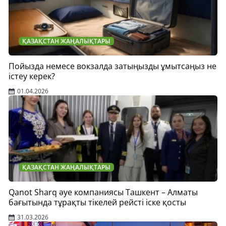
ҚАЗАҚСТАН ЖАҢАЛЫҚТАРЫ
Пойызда немесе вокзалда затыңызды ұмытсаңыз не
істеу керек?
01.04.2026
ҚАЗАҚСТАН ЖАҢАЛЫҚТАРЫ
Qanot Sharq әуе компаниясы Ташкент – Алматы
бағытында тұрақты тікелей рейсті іске қосты
31.03.2026