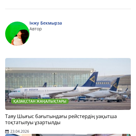
Інжу Бекмырза
Автор
ҚАЗАҚСТАН ЖАҢАЛЫҚТАРЫ
Таяу Шығыс бағытындағы рейстердің уақытша
тоқтатылуы ұзартылды
23.04.2026