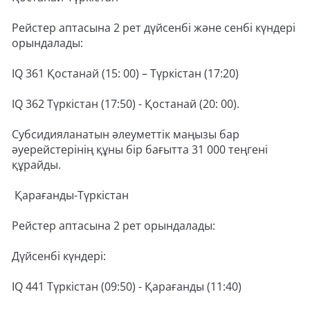
Рейстер аптасына 2 рет дүйсенбі және сенбі күндері
орындалады:
IQ 361 Қостанай (15: 00) – Түркістан (17:20)
IQ 362 Түркістан (17:50) - Қостанай (20: 00).
Субсидияланатын әлеуметтік маңызы бар
әуерейстерінің құны бір бағытта 31 000 теңгені
құрайды.
Қарағанды-Түркістан
Рейстер аптасына 2 рет орындалады:
Дүйсенбі күндері:
IQ 441 Түркістан (09:50) - Қарағанды (11:40)