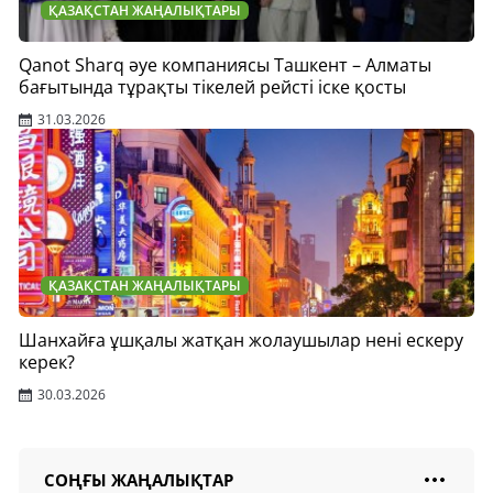
ҚАЗАҚСТАН ЖАҢАЛЫҚТАРЫ
Qanot Sharq әуе компаниясы Ташкент – Алматы
бағытында тұрақты тікелей рейсті іске қосты
31.03.2026
ҚАЗАҚСТАН ЖАҢАЛЫҚТАРЫ
Шанхайға ұшқалы жатқан жолаушылар нені ескеру
керек?
30.03.2026
СОҢҒЫ ЖАҢАЛЫҚТАР