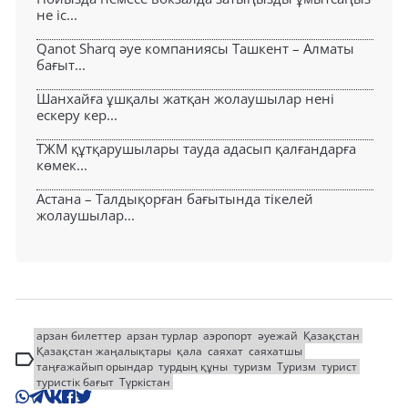
не іс...
Qanot Sharq әуе компаниясы Ташкент – Алматы
бағыт...
Шанхайға ұшқалы жатқан жолаушылар нені
ескеру кер...
ТЖМ құтқарушылары тауда адасып қалғандарға
көмек...
Астана – Талдықорған бағытында тікелей
жолаушылар...
арзан билеттер
арзан турлар
аэропорт
әуежай
Қазақстан
Қазақстан жаңалықтары
қала
саяхат
саяхатшы
таңғажайып орындар
турдың құны
туризм
Туризм
турист
туристік бағыт
Түркістан