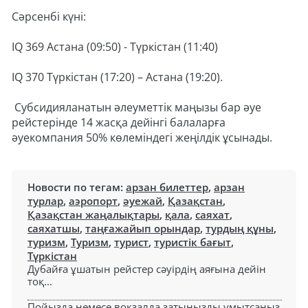
Сәрсенбі күні:
IQ 369 Астана (09:50) - Түркістан (11:40)
IQ 370 Түркістан (17:20) – Астана (19:20).
Субсидияланатын әлеуметтік маңызы бар әуе
рейстерінде 14 жасқа дейінгі балаларға
әуекомпания 50% көлеміндегі жеңілдік ұсынады.
Новости по тегам:
арзан билеттер
,
арзан
турлар
,
аэропорт
,
әуежай
,
Қазақстан
,
Қазақстан жаңалықтары
,
қала
,
саяхат
,
саяхатшы
,
таңғажайып орындар
,
турдың құны
,
туризм
,
Туризм
,
турист
,
туристік бағыт
,
Түркістан
Дубайға ұшатын рейстер сәуірдің аяғына дейін
тоқ...
Пойызда немесе вокзалда затыңызды ұмытсаңыз