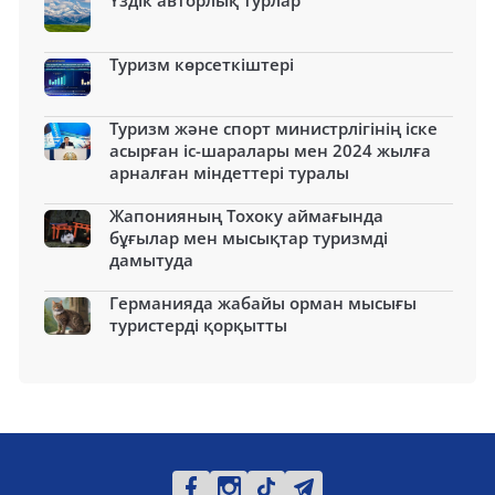
Үздік авторлық турлар
Туризм көрсеткіштері
Туризм және спорт министрлігінің іске
асырған іс-шаралары мен 2024 жылға
арналған міндеттері туралы
Жапонияның Тохоку аймағында
бұғылар мен мысықтар туризмді
дамытуда
Германияда жабайы орман мысығы
туристерді қорқытты