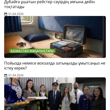
Дубайға ұшатын рейстер сәуірдің аяғына дейін
тоқтатады
01.04.2026
ҚАЗАҚСТАН ЖАҢАЛЫҚТАРЫ
Пойызда немесе вокзалда затыңызды ұмытсаңыз не
істеу керек?
01.04.2026