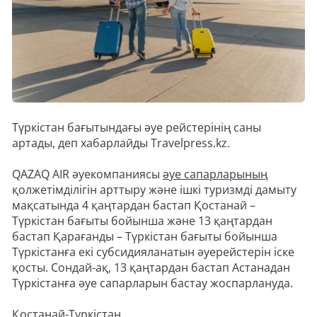
Түркістан бағытындағы әуе рейстерінің саны
артады, деп хабарлайды Travelpress.kz.
QAZAQ AIR әуекомпаниясы
әуе сапарларының
қолжетімділігін арттыру және ішкі туризмді дамыту
мақсатында 4 қаңтардан бастап Қостанай –
Түркістан бағыты бойынша және 13 қаңтардан
бастап Қарағанды – Түркістан бағыты бойынша
Түркістанға екі субсидияланатын әуерейстерін іске
қосты. Сондай-ақ, 13 қаңтардан бастап Астанадан
Түркістанға әуе сапарларын бастау жоспарлануда.
Қостанай-Түркістан