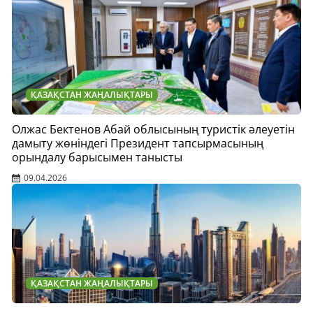
ҚАЗАҚСТАН ЖАҢАЛЫҚТАРЫ
Олжас Бектенов Абай облысының туристік әлеуетін
дамыту жөніндегі Президент тапсырмасының
орындалу барысымен танысты
09.04.2026
ҚАЗАҚСТАН ЖАҢАЛЫҚТАРЫ