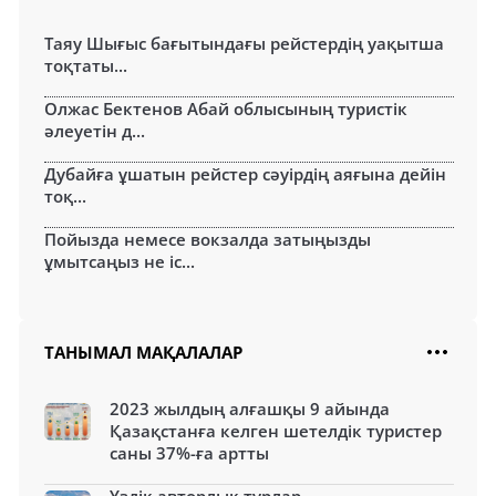
Таяу Шығыс бағытындағы рейстердің уақытша
тоқтаты...
Олжас Бектенов Абай облысының туристік
әлеуетін д...
Дубайға ұшатын рейстер сәуірдің аяғына дейін
тоқ...
Пойызда немесе вокзалда затыңызды
ұмытсаңыз не іс...
ТАНЫМАЛ МАҚАЛАЛАР
2023 жылдың алғашқы 9 айында
Қазақстанға келген шетелдік туристер
саны 37%-ға артты