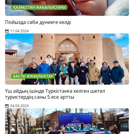
ҚАЗАҚСТАН ЖАҢАЛЫҚТАРЫ
Пойызда сәби дүниеге келді
11.04.2024
БАСТЫ ЖАҢАЛЫҚТАР
Үш айдың ішінде Түркістанға келген шетел
туристердің саны 5 есе артты
04.04.2024