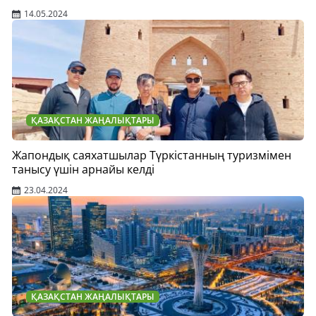
14.05.2024
ҚАЗАҚСТАН ЖАҢАЛЫҚТАРЫ
Жапондық саяхатшылар Түркістанның туризмімен
танысу үшін арнайы келді
23.04.2024
ҚАЗАҚСТАН ЖАҢАЛЫҚТАРЫ