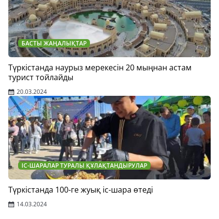
БАСТЫ ЖАҢАЛЫҚТАР
Түркістанда наурыз мерекесін 20 мыңнан астам
турист тойлайды
20.03.2024
ІС-ШАРАЛАР ТУРАЛЫ ҚҰЛАҚТАНДЫРУЛАР
Түркістанда 100-ге жуық іс-шара өтеді
14.03.2024