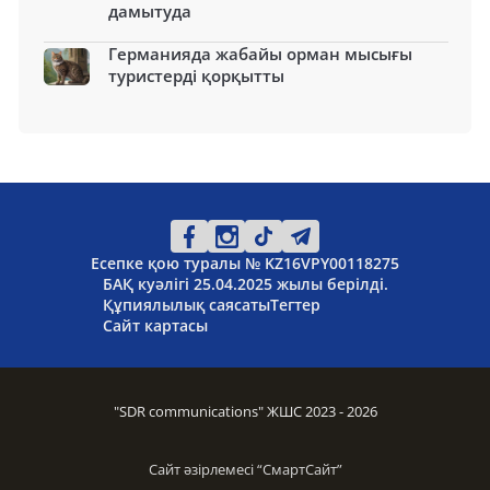
дамытуда
Германияда жабайы орман мысығы
туристерді қорқытты
Есепке қою туралы № KZ16VPY00118275
БАҚ куәлігі 25.04.2025 жылы берілді.
Құпиялылық саясаты
Тегтер
Сайт картасы
"SDR communications" ЖШС 2023 - 2026
Сайт әзірлемесі “
СмартСайт
”