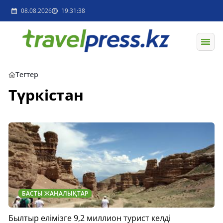
08.08.2026
19:31:38
Тегтер
Түркістан
БАСТЫ ЖАҢАЛЫҚТАР
Былтыр елімізге 9,2 миллион турист келді