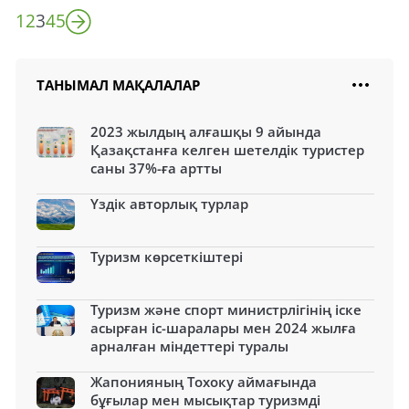
1
2
3
4
5
ТАНЫМАЛ МАҚАЛАЛАР
2023 жылдың алғашқы 9 айында
Қазақстанға келген шетелдік туристер
саны 37%-ға артты
Үздік авторлық турлар
Туризм көрсеткіштері
Туризм және спорт министрлігінің іске
асырған іс-шаралары мен 2024 жылға
арналған міндеттері туралы
Жапонияның Тохоку аймағында
бұғылар мен мысықтар туризмді