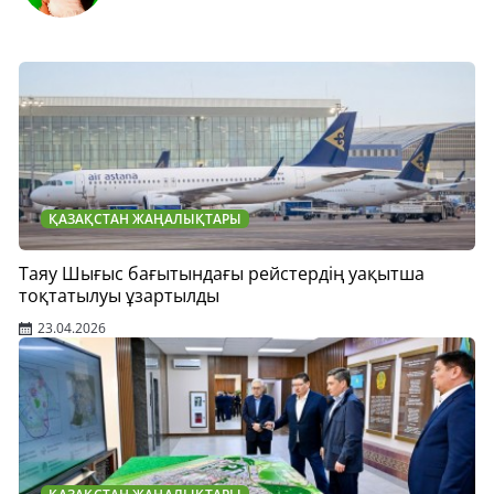
ҚАЗАҚСТАН ЖАҢАЛЫҚТАРЫ
Таяу Шығыс бағытындағы рейстердің уақытша
тоқтатылуы ұзартылды
23.04.2026