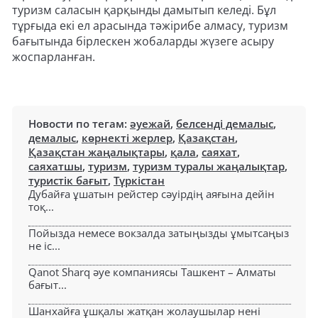
туризм саласын қарқынды дамытып келеді. Бұл
тұрғыда екі ел арасында тәжірибе алмасу, туризм
бағытында бірлескен жобаларды жүзеге асыру
жоспарланған.
Новости по тегам:
әуежай
,
белсенді демалыс
,
демалыс
,
көрнекті жерлер
,
Қазақстан
,
Қазақстан жаңалықтары
,
қала
,
саяхат
,
саяхатшы
,
туризм
,
туризм туралы жаңалықтар
,
туристік бағыт
,
Түркістан
Дубайға ұшатын рейстер сәуірдің аяғына дейін
тоқ...
Пойызда немесе вокзалда затыңызды ұмытсаңыз
не іс...
Qanot Sharq әуе компаниясы Ташкент – Алматы
бағыт...
Шанхайға ұшқалы жатқан жолаушылар нені