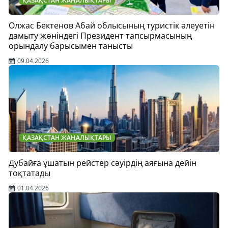
ҚАЗАҚСТАН ЖАҢАЛЫҚТАРЫ
Олжас Бектенов Абай облысының туристік әлеуетін
дамыту жөніндегі Президент тапсырмасының
орындалу барысымен танысты
09.04.2026
ҚАЗАҚСТАН ЖАҢАЛЫҚТАРЫ
Дубайға ұшатын рейстер сәуірдің аяғына дейін
тоқтатады
01.04.2026