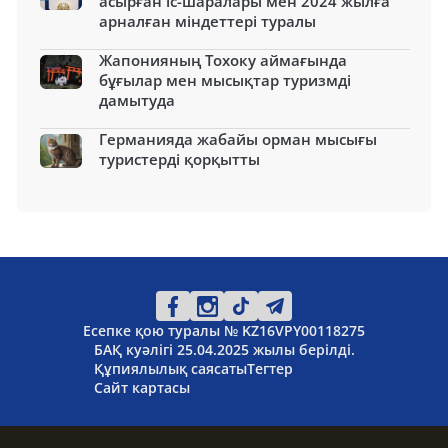
асырған іс-шаралары мен 2024 жылға
арналған міндеттері туралы
Жапонияның Тохоку аймағында
бұғылар мен мысықтар туризмді
дамытуда
Германияда жабайы орман мысығы
туристерді қорқытты
Есепке қою туралы № KZ16VPY00118275
БАҚ куәлігі 25.04.2025 жылы берілді.
Құпиялылық саясаты
Тегтер
Сайт картасы