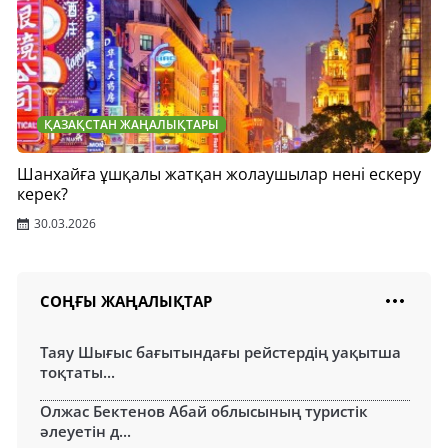
ҚАЗАҚСТАН ЖАҢАЛЫҚТАРЫ
Шанхайға ұшқалы жатқан жолаушылар нені ескеру
керек?
30.03.2026
СОҢҒЫ ЖАҢАЛЫҚТАР
Таяу Шығыс бағытындағы рейстердің уақытша
тоқтаты...
Олжас Бектенов Абай облысының туристік
әлеуетін д...