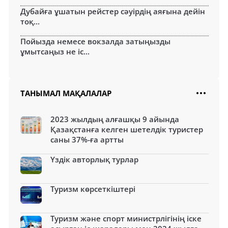
Дубайға ұшатын рейстер сәуірдің аяғына дейін
тоқ...
Пойызда немесе вокзалда затыңызды
ұмытсаңыз не іс...
ТАНЫМАЛ МАҚАЛАЛАР
2023 жылдың алғашқы 9 айында
Қазақстанға келген шетелдік туристер
саны 37%-ға артты
Үздік авторлық турлар
Туризм көрсеткіштері
Туризм және спорт министрлігінің іске