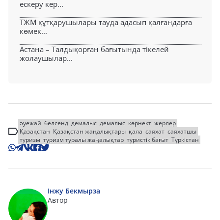
ескеру кер...
ТЖМ құтқарушылары тауда адасып қалғандарға
көмек...
Астана – Талдықорған бағытында тікелей
жолаушылар...
әуежай
белсенді демалыс
демалыс
көрнекті жерлер
Қазақстан
Қазақстан жаңалықтары
қала
саяхат
саяхатшы
туризм
туризм туралы жаңалықтар
туристік бағыт
Түркістан
Інжу Бекмырза
Автор