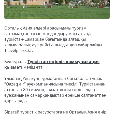
Орталық Азия елдері арасындағы туризм
ынтымақтастығын жандандыру мақсатында
Түркістан-Самарқан бағытында алғашқы
халықаралық әуе рейсі ашылды, деп хабарлайды
Travelpress.kz.
Бұл туралы
Түркістан өңірлік коммуникация
қызметі
мәлім етті.
Ұлыстың Ұлы күні Түркістаннан бағыт алған ұшақ
“Qazaq air” әуекомпаниясына тиесілі. Түркістаннан
аттанған 80-ге жуық саяхатшыны көрші елдің
әуежайынан самарқандықтар ерекше салтанатпен
қарсы алды.
Бірегей туристік ресурстарға ие Орталық Азия өңірі