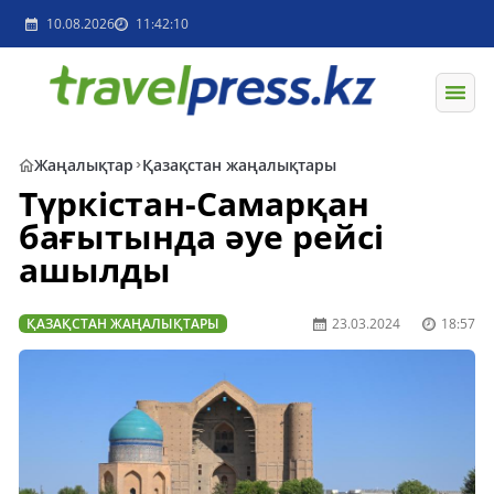
10.08.2026
11:42:10
Жаңалықтар
Қазақстан жаңалықтары
Түркістан-Самарқан
бағытында әуе рейсі
ашылды
ҚАЗАҚСТАН ЖАҢАЛЫҚТАРЫ
23.03.2024
18:57