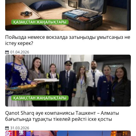
ҚАЗАҚСТАН ЖАҢАЛЫҚТАРЫ
Пойызда немесе вокзалда затыңызды ұмытсаңыз не
істеу керек?
01.04.2026
ҚАЗАҚСТАН ЖАҢАЛЫҚТАРЫ
Qanot Sharq әуе компаниясы Ташкент – Алматы
бағытында тұрақты тікелей рейсті іске қосты
31.03.2026