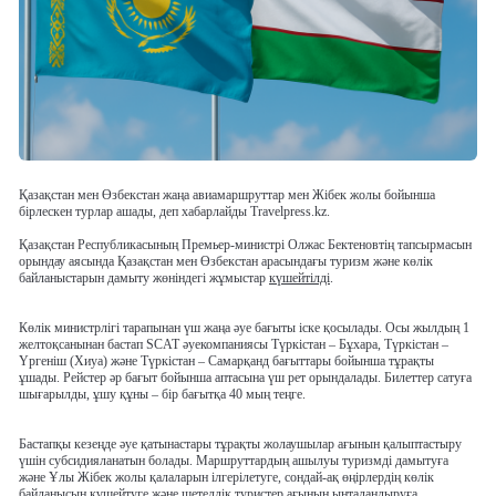
Қазақстан мен Өзбекстан жаңа авиамаршруттар мен Жібек жолы бойынша
бірлескен турлар ашады, деп хабарлайды Travelpress.kz.
Қазақстан Республикасының Премьер-министрі Олжас Бектеновтің тапсырмасын
орындау аясында Қазақстан мен Өзбекстан арасындағы туризм және көлік
байланыстарын дамыту жөніндегі жұмыстар
күшейтілді
.
Көлік министрлігі тарапынан үш жаңа әуе бағыты іске қосылады.
Осы жылдың 1
желтоқсанынан бастап SCAT әуекомпаниясы Түркістан – Бұхара, Түркістан –
Үргеніш (Хиуа) және Түркістан – Самарқанд бағыттары бойынша тұрақты
ұшады. Рейстер әр бағыт бойынша аптасына үш рет орындалады. Билеттер сатуға
шығарылды, ұшу құны – бір бағытқа 40 мың теңге.
Бастапқы кезеңде әуе қатынастары тұрақты жолаушылар ағынын қалыптастыру
үшін субсидияланатын болады. Маршруттардың ашылуы туризмді дамытуға
және Ұлы Жібек жолы қалаларын ілгерілетуге, сондай-ақ өңірлердің көлік
байланысын күшейтуге және шетелдік туристер ағынын ынталандыруға