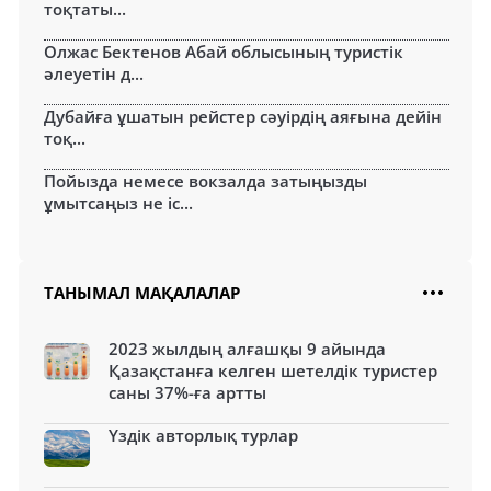
тоқтаты...
Олжас Бектенов Абай облысының туристік
әлеуетін д...
Дубайға ұшатын рейстер сәуірдің аяғына дейін
тоқ...
Пойызда немесе вокзалда затыңызды
ұмытсаңыз не іс...
ТАНЫМАЛ МАҚАЛАЛАР
2023 жылдың алғашқы 9 айында
Қазақстанға келген шетелдік туристер
саны 37%-ға артты
Үздік авторлық турлар