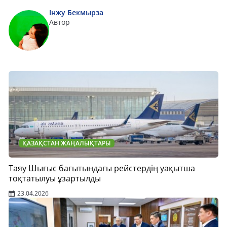
Інжу Бекмырза
Автор
ҚАЗАҚСТАН ЖАҢАЛЫҚТАРЫ
Таяу Шығыс бағытындағы рейстердің уақытша
тоқтатылуы ұзартылды
23.04.2026