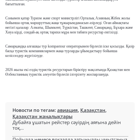
бағытталған.
Сонымен қатар Туризм және спорт министрлігі Орталық Азияның Жібек жолы
бойынша ортақ маршруттың жаңа тұжырымдамасын әзірледі. Оған аймақтағы
негізгі қалалар: Алматы, Шымкент, Түркістан, Ташкент, Самарқанд, Бұхара және
Хиуа кірді, сондай-ақ ортақ тарихи мұра мен табиғи ресурстар енгізілді.
Самарқандқа алғашқы тур
kompastour операторымен бірлесіп іске қосылды. Қазір
басқа туристік компаниялармен жаңа турларды ұйымдастыру бойынша
келіссөздер жүргізілуде.
2026 жылы екі елдің туристік ресурстарын біріктіру мақсатында Қазақстан мен
Өзбекстанның туристік әлеуетін бірлесіп ілгерілету жоспарлануда.
Новости по тегам:
авиация
,
Қазақстан
,
Қазақстан жаңалықтары
Дубайға ұшатын рейстер сәуірдің аяғына дейін
тоқ...
Пойызда немесе вокзалда затыңызды ұмытсаңыз