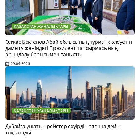
ҚАЗАҚСТАН ЖАҢАЛЫҚТАРЫ
Олжас Бектенов Абай облысының туристік әлеуетін
дамыту жөніндегі Президент тапсырмасының
орындалу барысымен танысты
09.04.2026
ҚАЗАҚСТАН ЖАҢАЛЫҚТАРЫ
Дубайға ұшатын рейстер сәуірдің аяғына дейін
тоқтатады