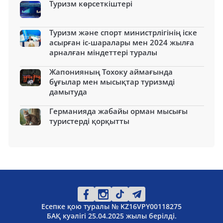
Туризм көрсеткіштері
Туризм және спорт министрлігінің іске
асырған іс-шаралары мен 2024 жылға
арналған міндеттері туралы
Жапонияның Тохоку аймағында
бұғылар мен мысықтар туризмді
дамытуда
Германияда жабайы орман мысығы
туристерді қорқытты
Есепке қою туралы № KZ16VPY00118275
БАҚ куәлігі 25.04.2025 жылы берілді.