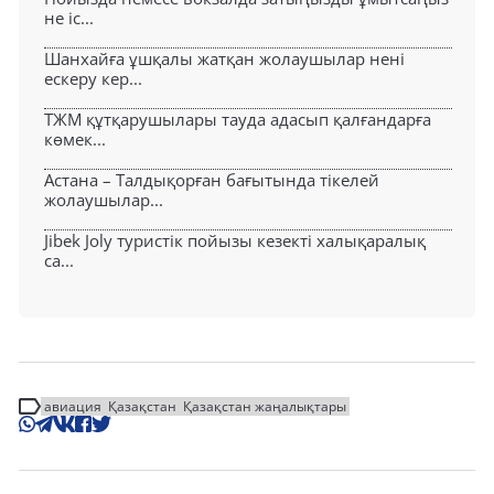
не іс...
Шанхайға ұшқалы жатқан жолаушылар нені
ескеру кер...
ТЖМ құтқарушылары тауда адасып қалғандарға
көмек...
Астана – Талдықорған бағытында тікелей
жолаушылар...
Jibek Joly туристік пойызы кезекті халықаралық
са...
авиация
Қазақстан
Қазақстан жаңалықтары