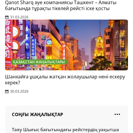
Qanot Sharq әуе компаниясы Ташкент – Алматы
бағытында тұрақты тікелей рейсті іске қосты
31.03.2026
ҚАЗАҚСТАН ЖАҢАЛЫҚТАРЫ
Шанхайға ұшқалы жатқан жолаушылар нені ескеру
керек?
30.03.2026
СОҢҒЫ ЖАҢАЛЫҚТАР
Таяу Шығыс бағытындағы рейстердің уақытша