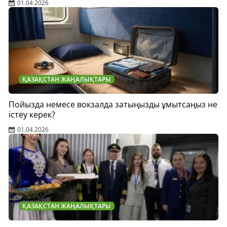
01.04.2026
ҚАЗАҚСТАН ЖАҢАЛЫҚТАРЫ
Пойызда немесе вокзалда затыңызды ұмытсаңыз не
істеу керек?
01.04.2026
ҚАЗАҚСТАН ЖАҢАЛЫҚТАРЫ