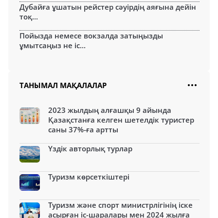
Дубайға ұшатын рейстер сәуірдің аяғына дейін
тоқ...
Пойызда немесе вокзалда затыңызды
ұмытсаңыз не іс...
ТАНЫМАЛ МАҚАЛАЛАР
2023 жылдың алғашқы 9 айында
Қазақстанға келген шетелдік туристер
саны 37%-ға артты
Үздік авторлық турлар
Туризм көрсеткіштері
Туризм және спорт министрлігінің іске
асырған іс-шаралары мен 2024 жылға