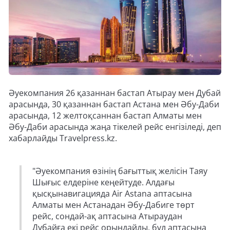
Әуекомпания 26 қазаннан бастап Атырау мен Дубай
арасында, 30 қазаннан бастап Астана мен Әбу-Даби
арасында, 12 желтоқсаннан бастап Алматы мен
Әбу-Даби арасында жаңа тікелей рейс енгізіледі, деп
хабарлайды Travelpress.kz.
"Әуекомпания өзінің бағыттық желісін Таяу
Шығыс елдеріне кеңейтуде. Алдағы
қысқынавигацияда Air Astana аптасына
Алматы мен Астанадан Әбу-Дабиге төрт
рейс, сондай-ақ аптасына Атыраудан
Дубайға екі рейс орындайды, бұл аптасына