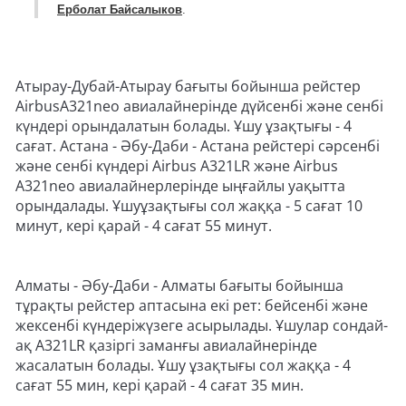
Ерболат Байсалыков
.
Атырау-Дубай-Атырау бағыты бойынша рейстер
AirbusA321neo авиалайнерінде дүйсенбі және сенбі
күндері орындалатын болады. Ұшу ұзақтығы - 4
сағат. Астана - Әбу-Даби - Астана рейстері сәрсенбі
және сенбі күндері Airbus A321LR және Airbus
A321neo авиалайнерлерінде ыңғайлы уақытта
орындалады. Ұшуұзақтығы сол жаққа - 5 сағат 10
минут, кері қарай - 4 сағат 55 минут.
Алматы - Әбу-Даби - Алматы бағыты бойынша
тұрақты рейстер аптасына екі рет: бейсенбі және
жексенбі күндеріжүзеге асырылады. Ұшулар сондай-
ақ A321LR қазіргі заманғы авиалайнерінде
жасалатын болады. Ұшу ұзақтығы сол жаққа - 4
сағат 55 мин, кері қарай - 4 сағат 35 мин.