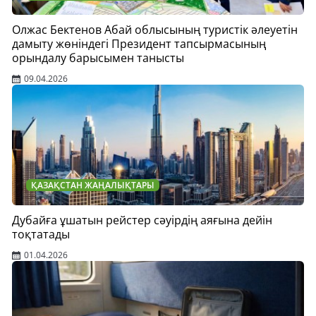
Олжас Бектенов Абай облысының туристік әлеуетін
дамыту жөніндегі Президент тапсырмасының
орындалу барысымен танысты
09.04.2026
ҚАЗАҚСТАН ЖАҢАЛЫҚТАРЫ
Дубайға ұшатын рейстер сәуірдің аяғына дейін
тоқтатады
01.04.2026