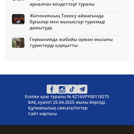
арналған міндеттері туралы
Жапонияның Тохоку аймағында
бұғылар мен мысықтар туризмді
дамытуда
Германияда жабайы орман мысығы
туристерді қорқытты
Есепке қою туралы № KZ16VPY00118275
БАҚ куәлігі 25.04.2025 жылы берілді.
Құпиялылық саясаты
Тегтер
Сайт картасы