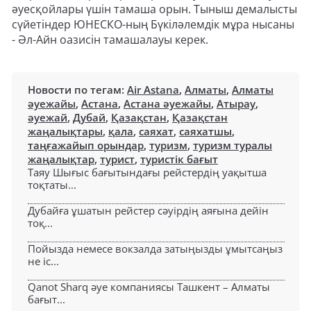
әуесқойлары үшін тамаша орын. Тыныш демалысты
сүйетіндер ЮНЕСКО-ның Бүкіләлемдік мұра нысаны
- Әл-Айн оазисін тамашалауы керек.
Новости по тегам:
Air Astana
,
Алматы
,
Алматы
әуежайы
,
Астана
,
Астана әуежайы
,
Атырау
,
әуежай
,
Дубай
,
Қазақстан
,
Қазақстан
жаңалықтары
,
қала
,
саяхат
,
саяхатшы
,
таңғажайып орындар
,
туризм
,
туризм туралы
жаңалықтар
,
турист
,
туристік бағыт
Таяу Шығыс бағытындағы рейстердің уақытша
тоқтаты...
Дубайға ұшатын рейстер сәуірдің аяғына дейін
тоқ...
Пойызда немесе вокзалда затыңызды ұмытсаңыз
не іс...
Qanot Sharq әуе компаниясы Ташкент – Алматы
бағыт...