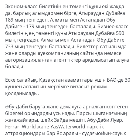
Эконом-класс билетінің ең төменгі құны екі жаққа
да, барлық алымдармен бірге, Атыраудан Дубайға
189 мың теңгеден, Алматы мен Астанадан Әбу-
Дабиге - 179 мың теңгеден басталады. Бизнес-класс
билетінің ең төменгі құны Атыраудан Дубайға 590
мың теңгеден, Алматы мен Астанадан Әбу-Дабиге
733 мың теңгеден басталады. Билеттер cатылымда
және оларды әуекомпанияның сайтында немесе
авторизацияланған агенттіктер арқылысатып алуға
болады.
Еске салайық, Қазақстан азаматтары үшін БАӘ-де 30
күннен аспайтын мерзімге визасыз режим
қолданылады.
Әбу-Даби баруға және демалуға арналған көптеген
бірегей орындарды ұсынады. Парсы шығанағының
жағажайлары, шейх Зайда мешіті, Абу-Даби Лувр,
Ferrari World және YasWaterworld парктік
аттракциондары бар Яс аралы - судағыойын-сауық