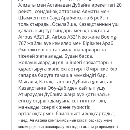
Алматы мен Астанадан Дубайға әрекеттегі 20
рейсті, сондай-ақ аптасына Алматы мен
Шымкенттен Сауд Арабиясына 6 рейсті
толықтырады. Осылайша, Қазақстанның үш
қаласының тұрғындары мен қонақтары
Airbus A321LR, Airbus A321Neo және Boeing-
767 жайлы әуе кемелерімен Біріккен Араб
Әмірліктерінің танымал шаһарларына
тікелей жете алады. Бұдан басқа,
жолаушылардың ел ішіндегі саяхаттарын
құрастыруға және екі әртүрлі Әмірлікке бір
сапарда баруға тамаша мүмкіндігі бар.
Мысалы, Қазақстаннан Дубайға ұшып, ал
Қазақстанға Әбу-Дабиден қайтып ұшу.
Атыраудан Дубайға жаңа әуе қатынасын
енгізу өңірдің дамуына септігін тигізіп,
маңызды іскерлік және туристік
орталықтармен байланысты жақсартады",
-
деді Air Astana компаниясының кірісті басқару және
коммерциялық жоспарлау жөніндегі аға вице-президенті