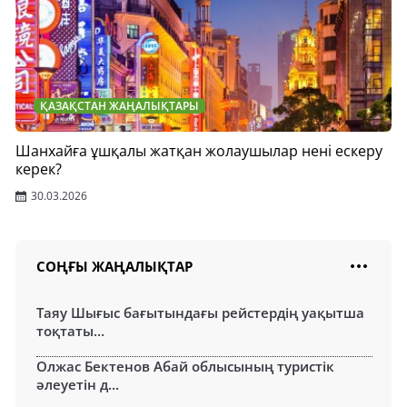
ҚАЗАҚСТАН ЖАҢАЛЫҚТАРЫ
Шанхайға ұшқалы жатқан жолаушылар нені ескеру
керек?
30.03.2026
СОҢҒЫ ЖАҢАЛЫҚТАР
Таяу Шығыс бағытындағы рейстердің уақытша
тоқтаты...
Олжас Бектенов Абай облысының туристік
әлеуетін д...