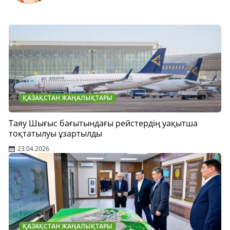
ҚАЗАҚСТАН ЖАҢАЛЫҚТАРЫ
Таяу Шығыс бағытындағы рейстердің уақытша
тоқтатылуы ұзартылды
23.04.2026
ҚАЗАҚСТАН ЖАҢАЛЫҚТАРЫ