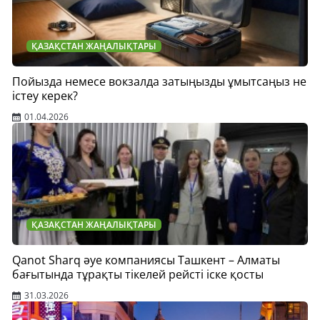
ҚАЗАҚСТАН ЖАҢАЛЫҚТАРЫ
Пойызда немесе вокзалда затыңызды ұмытсаңыз не
істеу керек?
01.04.2026
ҚАЗАҚСТАН ЖАҢАЛЫҚТАРЫ
Qanot Sharq әуе компаниясы Ташкент – Алматы
бағытында тұрақты тікелей рейсті іске қосты
31.03.2026