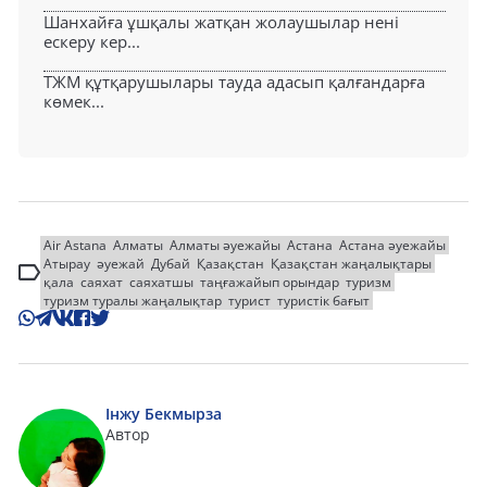
Шанхайға ұшқалы жатқан жолаушылар нені
ескеру кер...
ТЖМ құтқарушылары тауда адасып қалғандарға
көмек...
Air Astana
Алматы
Алматы әуежайы
Астана
Астана әуежайы
Атырау
әуежай
Дубай
Қазақстан
Қазақстан жаңалықтары
қала
саяхат
саяхатшы
таңғажайып орындар
туризм
туризм туралы жаңалықтар
турист
туристік бағыт
Інжу Бекмырза
Автор