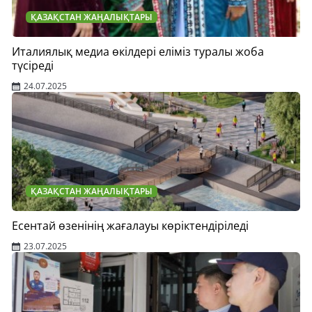
ҚАЗАҚСТАН ЖАҢАЛЫҚТАРЫ
Италиялық медиа өкілдері еліміз туралы жоба
түсіреді
24.07.2025
ҚАЗАҚСТАН ЖАҢАЛЫҚТАРЫ
Есентай өзенінің жағалауы көріктендіріледі
23.07.2025