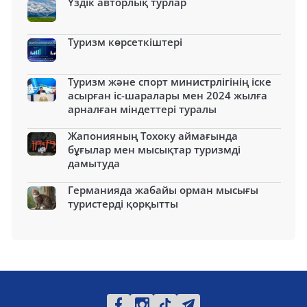
Үздік авторлық турлар
Туризм көрсеткіштері
Туризм және спорт министрлігінің іске
асырған іс-шаралары мен 2024 жылға
арналған міндеттері туралы
Жапонияның Тохоку аймағында
бұғылар мен мысықтар туризмді
дамытуда
Германияда жабайы орман мысығы
туристерді қорқытты