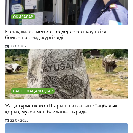
ОҚИҒАЛАР
Қонақ үйлер мен хостелдерде өрт қауіпсіздігі
бойынша рейд жүргізілді
23.07.2025
БАСТЫ ЖАҢАЛЫҚТАР
Жаңа туристік жол Шарын шатқалын «Таңбалы»
қорық-музейімен байланыстырады
22.07.2025