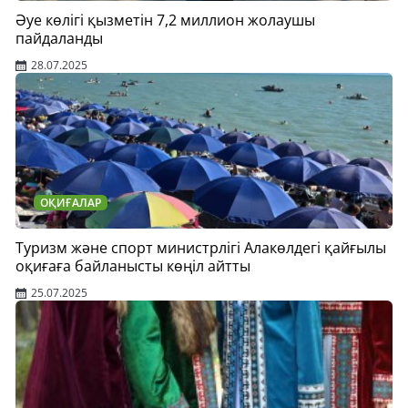
Әуе көлігі қызметін 7,2 миллион жолаушы
пайдаланды
28.07.2025
ОҚИҒАЛАР
Туризм және спорт министрлігі Алакөлдегі қайғылы
оқиғаға байланысты көңіл айтты
25.07.2025