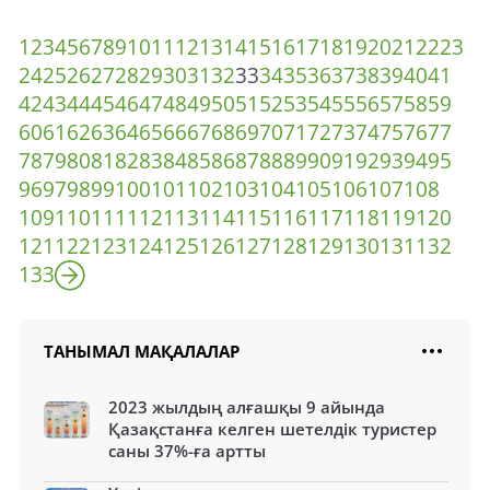
1
2
3
4
5
6
7
8
9
10
11
12
13
14
15
16
17
18
19
20
21
22
23
24
25
26
27
28
29
30
31
32
33
34
35
36
37
38
39
40
41
42
43
44
45
46
47
48
49
50
51
52
53
54
55
56
57
58
59
60
61
62
63
64
65
66
67
68
69
70
71
72
73
74
75
76
77
78
79
80
81
82
83
84
85
86
87
88
89
90
91
92
93
94
95
96
97
98
99
100
101
102
103
104
105
106
107
108
109
110
111
112
113
114
115
116
117
118
119
120
121
122
123
124
125
126
127
128
129
130
131
132
133
ТАНЫМАЛ МАҚАЛАЛАР
2023 жылдың алғашқы 9 айында
Қазақстанға келген шетелдік туристер
саны 37%-ға артты