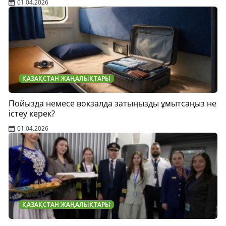
01.04.2026
ҚАЗАҚСТАН ЖАҢАЛЫҚТАРЫ
Пойызда немесе вокзалда затыңызды ұмытсаңыз не
істеу керек?
01.04.2026
ҚАЗАҚСТАН ЖАҢАЛЫҚТАРЫ