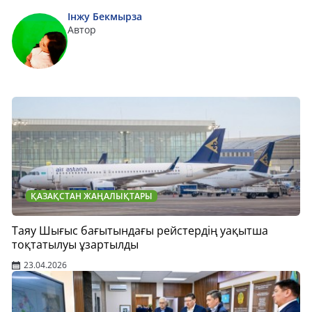
Інжу Бекмырза
Автор
ҚАЗАҚСТАН ЖАҢАЛЫҚТАРЫ
Таяу Шығыс бағытындағы рейстердің уақытша
тоқтатылуы ұзартылды
23.04.2026