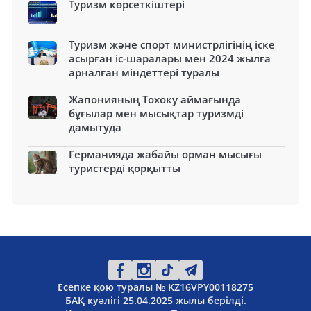
Туризм көрсеткіштері
Туризм және спорт министрлігінің іске
асырған іс-шаралары мен 2024 жылға
арналған міндеттері туралы
Жапонияның Тохоку аймағында
бұғылар мен мысықтар туризмді
дамытуда
Германияда жабайы орман мысығы
туристерді қорқытты
Есепке қою туралы № KZ16VPY00118275
БАҚ куәлігі 25.04.2025 жылы берілді.