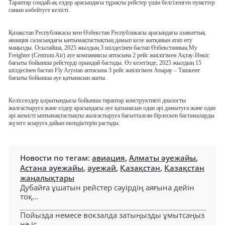
Тараптар сондай-ақ елдер арасындағы тұрақты рейстер үшін белгіленген пункттер
санын көбейтуге келісті.
Қазақстан Республикасы мен Өзбекстан Республикасы арасындағы азаматтық
авиация саласындағы ынтымақтастықтың дамып келе жатқанын атап өту
маңызды. Осылайша, 2025 жылдың 3 шілдесінен бастап Өзбекстанның My
Freighter (Centrum Air) әуе компаниясы аптасына 2 рейс жиілігімен Ақтау-Нөкіс
бағыты бойынша рейстерді орындай бастады. Өз кезегінде, 2025 жылдың 15
шілдесінен бастап Fly Arystan аптасына 3 рейс жиілігімен Атырау – Ташкент
бағыты бойынша әуе қатынасын ашты.
Келіссөздер қорытындысы бойынша тараптар конструктивті диалогты
жалғастыруға және елдер арасындағы әуе қатынасын одан әрі дамытуға және одан
әрі жемісті ынтымақтастықты жалғастыруға бағытталған бірлескен бастамаларды
жүзеге асыруға дайын екендіктерін растады.
Новости по тегам:
авиация
,
Алматы әуежайы
,
Астана әуежайы
,
әуежай
,
Қазақстан
,
Қазақстан
жаңалықтары
Дубайға ұшатын рейстер сәуірдің аяғына дейін
тоқ...
Пойызда немесе вокзалда затыңызды ұмытсаңыз
не іс...