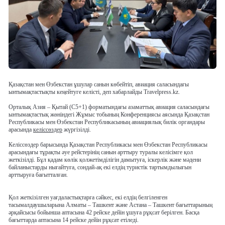
Қазақстан мен Өзбекстан ұшулар санын көбейтіп, авиация саласындағы
ынтымақтастықты кеңейтуге келісті, деп хабарлайды Travelpress.kz.
Орталық Азия – Қытай (С5+1) форматындағы азаматтық авиация саласындағы
ынтымақтастық жөніндегі Жұмыс тобының Конференциясы аясында Қазақстан
Республикасы мен Өзбекстан Республикасының авиациялық билік органдары
арасында
келіссөздер
жүргізілді.
Келіссөздер барысында Қазақстан Республикасы мен Өзбекстан Республикасы
арасындағы тұрақты әуе рейстерінің санын арттыру туралы келісімге қол
жеткізілді. Бұл қадам көлік қолжетімділігін дамытуға, іскерлік және мәдени
байланыстарды нығайтуға, сондай-ақ екі елдің туристік тартымдылығын
арттыруға бағытталған.
Қол жеткізілген уағдаластықтарға сәйкес, екі елдің белгіленген
тасымалдаушыларына Алматы – Ташкент және Астана – Ташкент бағыттарының
әрқайсысы бойынша аптасына 42 рейске дейін ұшуға рұқсат берілген. Басқа
бағыттарда аптасына 14 рейске дейін рұқсат етіледі.