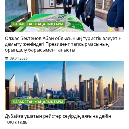
ҚАЗАҚСТАН ЖАҢАЛЫҚТАРЫ
Олжас Бектенов Абай облысының туристік әлеуетін
дамыту жөніндегі Президент тапсырмасының
орындалу барысымен танысты
09.04.2026
ҚАЗАҚСТАН ЖАҢАЛЫҚТАРЫ
Дубайға ұшатын рейстер сәуірдің аяғына дейін
тоқтатады