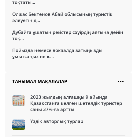
тоқтаты...
Олжас Бектенов Абай облысының туристік
әлеуетін д...
Дубайға ұшатын рейстер сәуірдің аяғына дейін
тоқ...
Пойызда немесе вокзалда затыңызды
ұмытсаңыз не іс...
ТАНЫМАЛ МАҚАЛАЛАР
2023 жылдың алғашқы 9 айында
Қазақстанға келген шетелдік туристер
саны 37%-ға артты
Үздік авторлық турлар