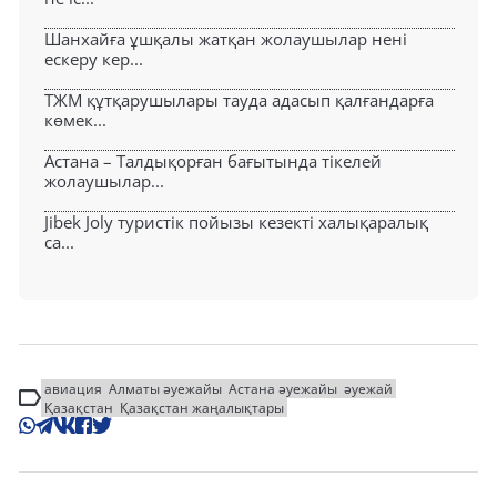
Шанхайға ұшқалы жатқан жолаушылар нені
ескеру кер...
ТЖМ құтқарушылары тауда адасып қалғандарға
көмек...
Астана – Талдықорған бағытында тікелей
жолаушылар...
Jibek Joly туристік пойызы кезекті халықаралық
са...
авиация
Алматы әуежайы
Астана әуежайы
әуежай
Қазақстан
Қазақстан жаңалықтары