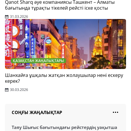
Qanot Sharq әуе компаниясы Ташкент – Алматы
бағытында тұрақты тікелей рейсті іске қосты
31.03.2026
ҚАЗАҚСТАН ЖАҢАЛЫҚТАРЫ
Шанхайға ұшқалы жатқан жолаушылар нені ескеру
керек?
30.03.2026
СОҢҒЫ ЖАҢАЛЫҚТАР
Таяу Шығыс бағытындағы рейстердің уақытша